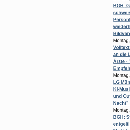
BGH: G
schwer
Persönl
wiederh
Bildver
Montag,
Volltex
an die L
Ärzte 
Empfeh
Montag,
LG Münc
KI-Mus
und Out
Nacht"
Montag,
BGH: St
entgelt