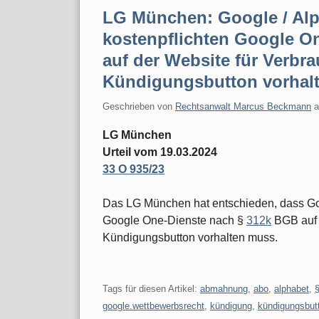
LG München: Google / Alp
kostenpflichten Google O
auf der Website für Verbr
Kündigungsbutton vorhal
Geschrieben von
Rechtsanwalt Marcus Beckmann
LG München
Urteil vom 19.03.2024
33 O 935/23
Das LG München hat entschieden, dass Goog
Google One-Dienste nach §
312k
BGB auf 
Kündigungsbutton vorhalten muss.
Tags für diesen Artikel:
abmahnung
,
abo
,
alphabet
,
google.wettbewerbsrecht
,
kündigung
,
kündigungsbut