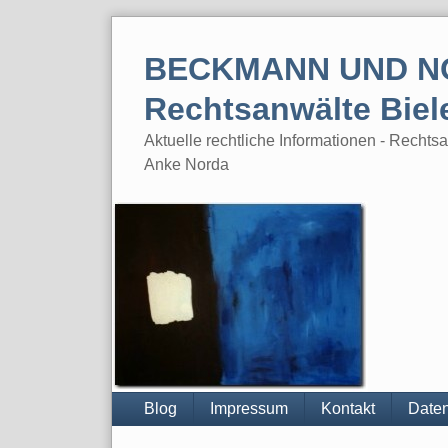
Skip
to
BECKMANN UND N
content
Rechtsanwälte Biel
Aktuelle rechtliche Informationen - Rech
Anke Norda
Blog
Impressum
Kontakt
Daten