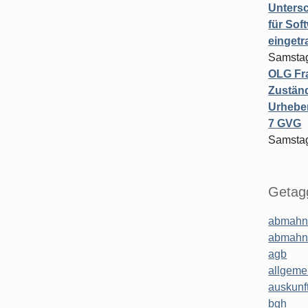
Untersc
für Sof
einget
Samstag
OLG Fra
Zuständ
Urheber
7 GVG
Samstag
Getagg
abmahn
abmahn
agb
allgeme
auskunf
bgh