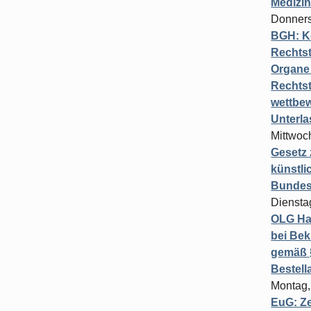
Medizi
Donners
BGH: K
Rechtst
Organe 
Rechts
wettbew
Unterl
Mittwoch
Gesetz
künstli
Bundesg
Diensta
OLG Ha
bei Bek
gemäß §
Bestel
Montag,
EuG: Z