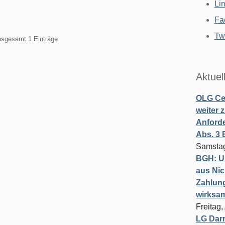
Li
Fa
Twi
insgesamt 1 Einträge
Aktuel
OLG Cel
weiter 
Anforde
Abs. 3
Samstag
BGH: U
aus Nic
Zahlun
wirksa
Freitag
LG Darm