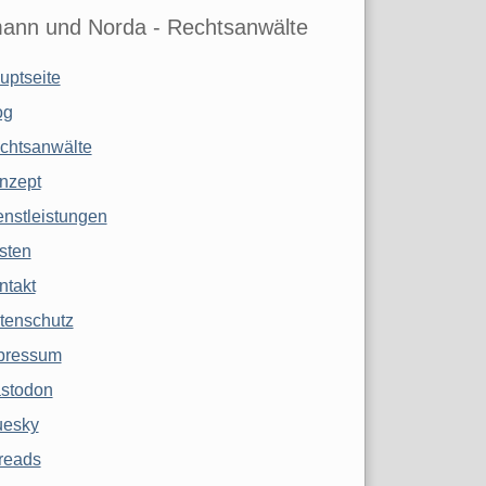
ann und Norda - Rechtsanwälte
uptseite
og
chtsanwälte
nzept
enstleistungen
sten
ntakt
tenschutz
pressum
stodon
uesky
reads