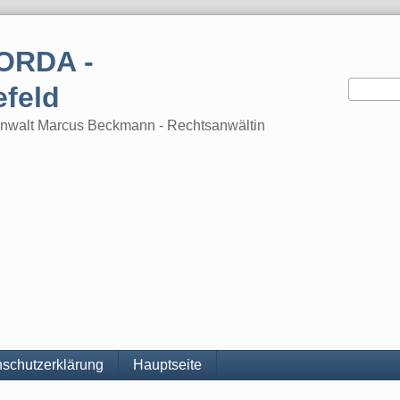
ORDA -
efeld
tsanwalt Marcus Beckmann - Rechtsanwältin
schutzerklärung
Hauptseite