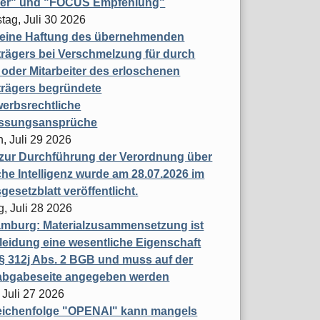
ner" und "FOCUS Empfehlung"
tag, Juli 30 2026
eine Haftung des übernehmenden
rägers bei Verschmelzung für durch
oder Mitarbeiter des erloschenen
trägers begründete
erbsrechtliche
assungsansprüche
, Juli 29 2026
 zur Durchführung der Verordnung über
che Intelligenz wurde am 28.07.2026 im
esetzblatt veröffentlicht.
g, Juli 28 2026
mburg: Materialzusammensetzung ist
leidung eine wesentliche Eigenschaft
 312j Abs. 2 BGB und muss auf der
labgabeseite angegeben werden
 Juli 27 2026
eichenfolge "OPENAI" kann mangels