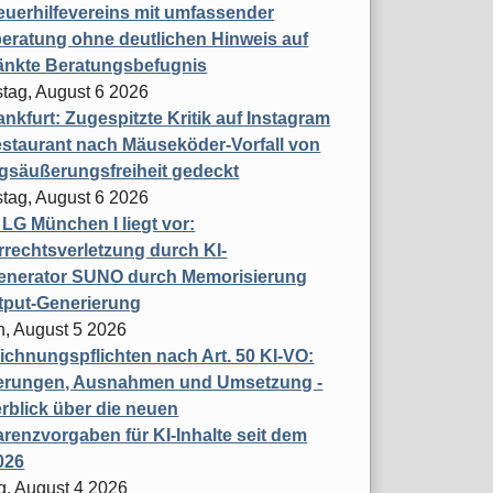
uerhilfevereins mit umfassender
eratung ohne deutlichen Hinweis auf
änkte Beratungsbefugnis
tag, August 6 2026
nkfurt: Zugespitzte Kritik auf Instagram
staurant nach Mäuseköder-Vorfall von
gsäußerungsfreiheit gedeckt
tag, August 6 2026
t LG München I liegt vor:
rechtsverletzung durch KI-
enerator SUNO durch Memorisierung
tput-Generierung
h, August 5 2026
chnungspflichten nach Art. 50 KI-VO:
erungen, Ausnahmen und Umsetzung -
rblick über die neuen
renzvorgaben für KI-Inhalte seit dem
026
g, August 4 2026