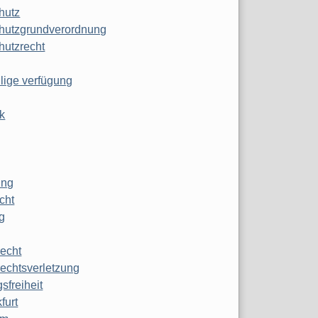
hutz
hutzgrundverordnung
hutzrecht
ilige verfügung
k
ung
echt
g
echt
echtsverletzung
sfreiheit
furt