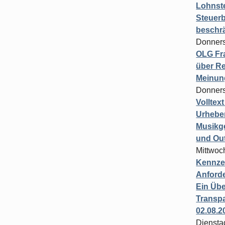
Lohnste
Steuerb
beschr
Donners
OLG Fra
über Re
Meinun
Donners
Volltex
Urheber
Musikg
und Ou
Mittwoc
Kennzei
Anford
Ein Übe
Transpa
02.08.2
Diensta