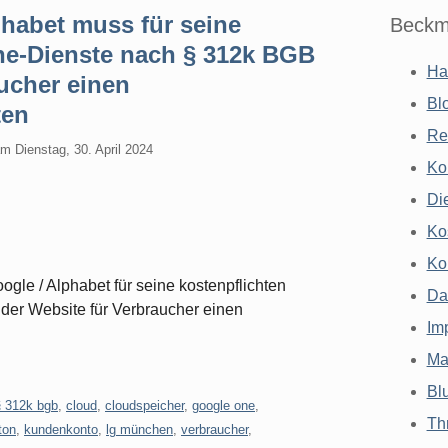
habet muss für seine
Beckm
ne-Dienste nach § 312k BGB
Ha
aucher einen
Bl
ten
Re
am
Dienstag, 30. April 2024
Ko
Di
Ko
Ko
le / Alphabet für seine kostenpflichten
Da
der Website für Verbraucher einen
Im
Ma
Bl
§ 312k bgb
,
cloud
,
cloudspeicher
,
google one
,
Th
ton
,
kundenkonto
,
lg münchen
,
verbraucher
,