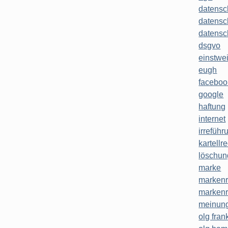
datensc
datensc
datensc
dsgvo
einstwe
eugh
faceboo
google
haftung
internet
irreführ
kartellr
löschun
marke
markenr
markenr
meinung
olg frank