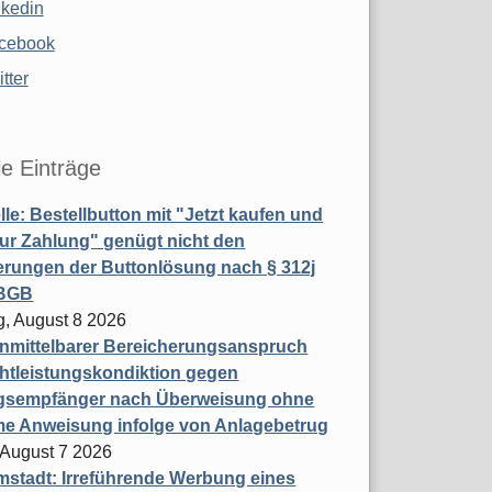
nkedin
cebook
tter
le Einträge
le: Bestellbutton mit "Jetzt kaufen und
zur Zahlung" genügt nicht den
rungen der Buttonlösung nach § 312j
 BGB
, August 8 2026
nmittelbarer Bereicherungsanspruch
htleistungskondiktion gegen
gsempfänger nach Überweisung ohne
me Anweisung infolge von Anlagebetrug
, August 7 2026
stadt: Irreführende Werbung eines