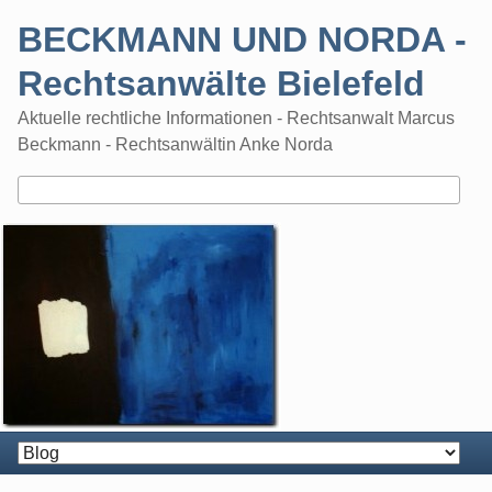
Skip
BECKMANN UND NORDA -
to
content
Rechtsanwälte Bielefeld
Aktuelle rechtliche Informationen - Rechtsanwalt Marcus
Beckmann - Rechtsanwältin Anke Norda