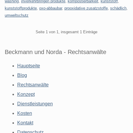
washing
,
inverkehrbringen produkte
,
kompostierbarkeit
,
kunststoff
,
kunststoffprodukte
,
oxo-abbaubar
,
prooxidative zusatzstoffe
,
schädlich
,
umweltschutz
Pagination
Seite 1 von 1, insgesamt 1 Einträge
Beckmann und Norda - Rechtsanwälte
Hauptseite
Blog
Rechtsanwälte
Konzept
Dienstleistungen
Kosten
Kontakt
Datenschutz