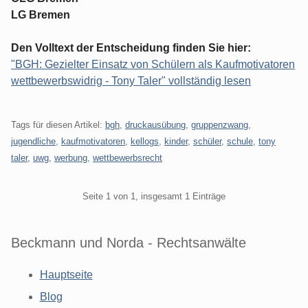
LG Bremen
Den Volltext der Entscheidung finden Sie hier:
"BGH: Gezielter Einsatz von Schülern als Kaufmotivatoren
wettbewerbswidrig - Tony Taler" vollständig lesen
Tags für diesen Artikel:
bgh
,
druckausübung
,
gruppenzwang
,
jugendliche
,
kaufmotivatoren
,
kellogs
,
kinder
,
schüler
,
schule
,
tony
taler
,
uwg
,
werbung
,
wettbewerbsrecht
Pagination
Seite 1 von 1, insgesamt 1 Einträge
Beckmann und Norda - Rechtsanwälte
Hauptseite
Blog