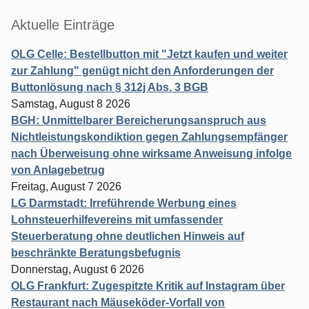
Aktuelle Einträge
OLG Celle: Bestellbutton mit "Jetzt kaufen und weiter
zur Zahlung" genügt nicht den Anforderungen der
Buttonlösung nach § 312j Abs. 3 BGB
Samstag, August 8 2026
BGH: Unmittelbarer Bereicherungsanspruch aus
Nichtleistungskondiktion gegen Zahlungsempfänger
nach Überweisung ohne wirksame Anweisung infolge
von Anlagebetrug
Freitag, August 7 2026
LG Darmstadt: Irreführende Werbung eines
Lohnsteuerhilfevereins mit umfassender
Steuerberatung ohne deutlichen Hinweis auf
beschränkte Beratungsbefugnis
Donnerstag, August 6 2026
OLG Frankfurt: Zugespitzte Kritik auf Instagram über
Restaurant nach Mäuseköder-Vorfall von