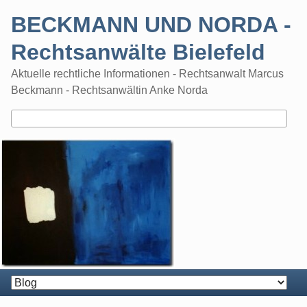
Skip
BECKMANN UND NORDA -
to
content
Rechtsanwälte Bielefeld
Aktuelle rechtliche Informationen - Rechtsanwalt Marcus
Beckmann - Rechtsanwältin Anke Norda