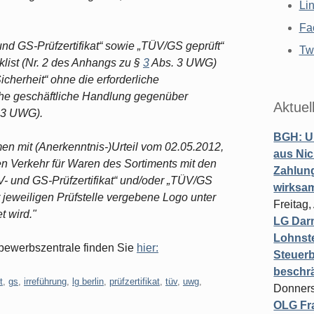
Li
Fa
nd GS-Prüfzertifikat“ sowie „TÜV/GS geprüft“
Twi
klist (Nr. 2 des Anhangs zu §
3
Abs. 3 UWG)
cherheit“ ohne die erforderliche
he geschäftliche Handlung gegenüber
Aktuel
 3 UWG).
BGH: U
en mit (Anerkenntnis-)Urteil vom 02.05.2012,
aus Nic
en Verkehr für Waren des Sortiments mit den
Zahlun
 und GS-Prüfzertifikat“ und/oder „TÜV/GS
wirksa
r jeweiligen Prüfstelle vergebene Logo unter
Freitag
t wird."
LG Darm
Lohnste
tbewerbszentrale finden Sie
hier:
Steuerb
beschr
t
,
gs
,
irreführung
,
lg berlin
,
prüfzertifikat
,
tüv
,
uwg
,
Donners
OLG Fra