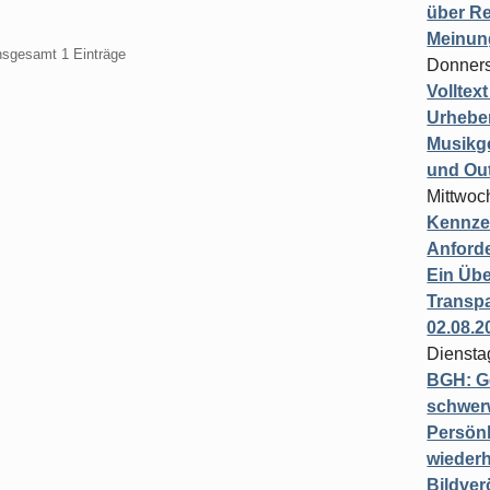
über Re
Meinun
insgesamt 1 Einträge
Donners
Volltex
Urheber
Musikg
und Ou
Mittwoc
Kennzei
Anford
Ein Übe
Transpa
02.08.2
Diensta
BGH: G
schwer
Persönl
wiederh
Bildver