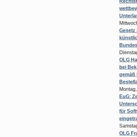
Rechts
wettbew
Unterl
Mittwoch
Gesetz
künstli
Bundesg
Diensta
OLG Ha
bei Bek
gemäß §
Bestel
Montag,
EuG: Z
Untersc
für Sof
einget
Samstag
OLG Fra