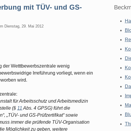
Werbung mit TÜV- und GS-
Beckm
Ha
am
Dienstag, 29. Mai 2012
Bl
Re
Ko
Di
ng der Wetttbewerbszentrale wenig
Ko
ewerbswidrige Irreführung vorliegt, wenn ein
Ko
worben wird.
Da
entrale:
Im
talt für Arbeitsschutz und Arbeitsmedizin
Ma
telle (§
11
Abs. 4 GPSG) führt die
Bl
 „TÜV- und GS-Prüfzertifikat“ sowie
 muss immer die prüfende TÜV-Organisation
Th
e Möglichkeit zu geben, weitere