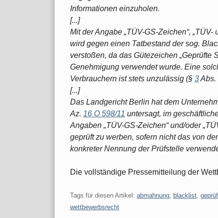
Informationen einzuholen.
[...]
Mit der Angabe „TÜV-GS-Zeichen“, „TÜV- u
wird gegen einen Tatbestand der sog. Blac
verstoßen, da das Gütezeichen „Geprüfte Si
Genehmigung verwendet wurde. Eine solc
Verbrauchern ist stets unzulässig (§
3
Abs.
[...]
Das Landgericht Berlin hat dem Unternehm
Az.
16 O 598/11
untersagt, im geschäftlich
Angaben „TÜV-GS-Zeichen“ und/oder „TÜV-
geprüft zu werben, sofern nicht das von de
konkreter Nennung der Prüfstelle verwende
Die vollständige Pressemitteilung der Wet
Tags für diesen Artikel:
abmahnung
,
blacklist
,
geprüf
wettbewerbsrecht