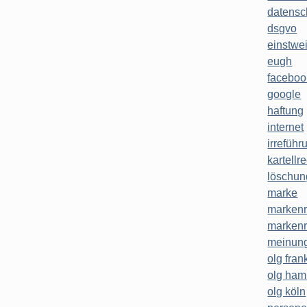
datensc
dsgvo
einstwe
eugh
faceboo
google
haftung
internet
irreführ
kartellr
löschun
marke
markenr
markenr
meinung
olg frank
olg ha
olg köln