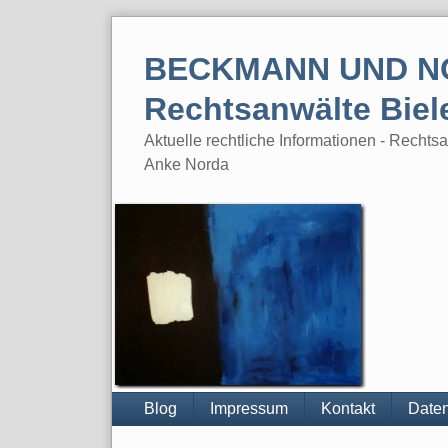
Skip
to
BECKMANN UND N
content
Rechtsanwälte Biel
Aktuelle rechtliche Informationen - Rech
Anke Norda
Blog
Impressum
Kontakt
Daten