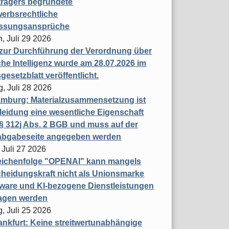
trägers begründete
erbsrechtliche
assungsansprüche
, Juli 29 2026
 zur Durchführung der Verordnung über
che Intelligenz wurde am 28.07.2026 im
esetzblatt veröffentlicht.
g, Juli 28 2026
mburg: Materialzusammensetzung ist
leidung eine wesentliche Eigenschaft
 312j Abs. 2 BGB und muss auf der
labgabeseite angegeben werden
 Juli 27 2026
eichenfolge "OPENAI" kann mangels
heidungskraft nicht als Unionsmarke
tware und KI-bezogene Dienstleistungen
ragen werden
, Juli 25 2026
nkfurt: Keine streitwertunabhängige