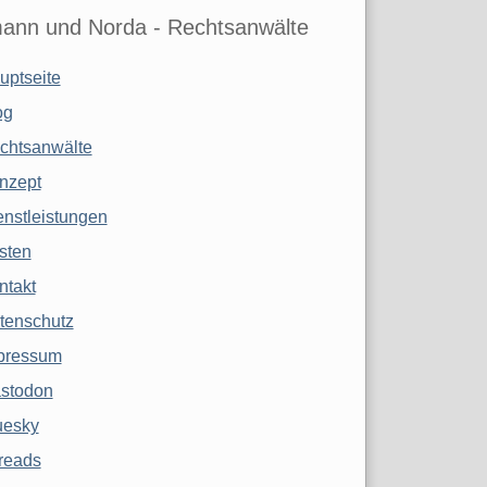
ann und Norda - Rechtsanwälte
uptseite
og
chtsanwälte
nzept
enstleistungen
sten
ntakt
tenschutz
pressum
stodon
uesky
reads