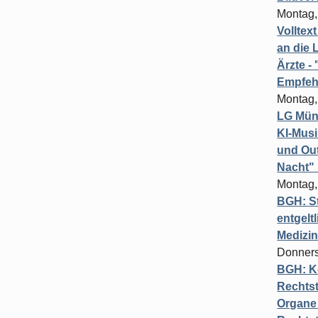
Montag,
Volltex
an die L
Ärzte 
Empfeh
Montag,
LG Münc
KI-Mus
und Out
Nacht"
Montag,
BGH: St
entgelt
Medizi
Donners
BGH: K
Rechtst
Organe 