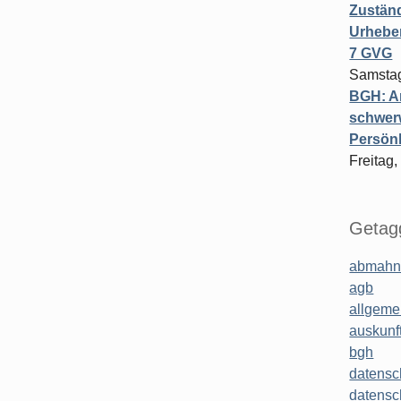
Zuständ
Urheber
7 GVG
Samstag
BGH: A
schwer
Persönl
Freitag,
Getagg
abmahn
agb
allgeme
auskunf
bgh
datensc
datensc