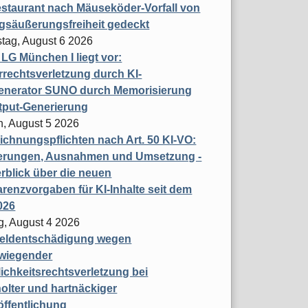
staurant nach Mäuseköder-Vorfall von
gsäußerungsfreiheit gedeckt
tag, August 6 2026
t LG München I liegt vor:
rechtsverletzung durch KI-
enerator SUNO durch Memorisierung
tput-Generierung
h, August 5 2026
chnungspflichten nach Art. 50 KI-VO:
erungen, Ausnahmen und Umsetzung -
rblick über die neuen
renzvorgaben für KI-Inhalte seit dem
026
g, August 4 2026
eldentschädigung wegen
wiegender
ichkeitsrechtsverletzung bei
olter und hartnäckiger
öffentlichung