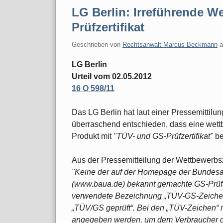
LG Berlin: Irreführende 
Prüfzertifikat
Geschrieben von
Rechtsanwalt Marcus Beckmann
LG Berlin
Urteil vom 02.05.2012
16 O 598/11
Das LG Berlin hat laut einer Pressemittilu
überraschend entschieden, dass eine wettb
Produkt mit
"TÜV- und GS-Prüfzertifikat"
be
Aus der Pressemitteilung der Wettbewerbsz
"Keine der auf der Homepage der Bundesans
(www.baua.de) bekannt gemachte GS-Prüfs
verwendete Bezeichnung „TÜV-GS-Zeichen“,
„TÜV/GS geprüft“. Bei den „TÜV-Zeichen“
angegeben werden, um dem Verbraucher di