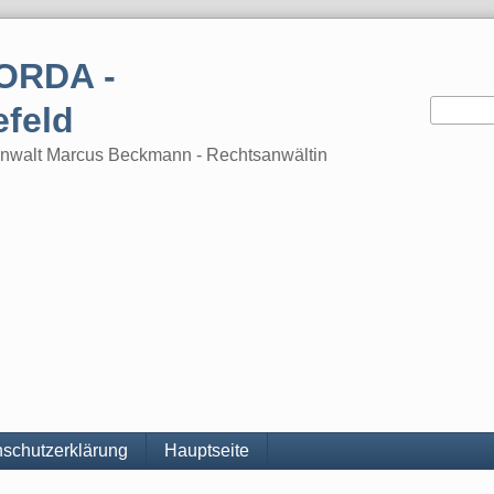
ORDA -
efeld
tsanwalt Marcus Beckmann - Rechtsanwältin
schutzerklärung
Hauptseite