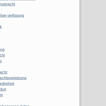
hutzrecht
ilige verfügung
k
ung
echt
g
echt
echtsverletzung
sfreiheit
furt
mm