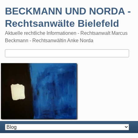
Skip
BECKMANN UND NORDA -
to
content
Rechtsanwälte Bielefeld
Aktuelle rechtliche Informationen - Rechtsanwalt Marcus
Beckmann - Rechtsanwältin Anke Norda