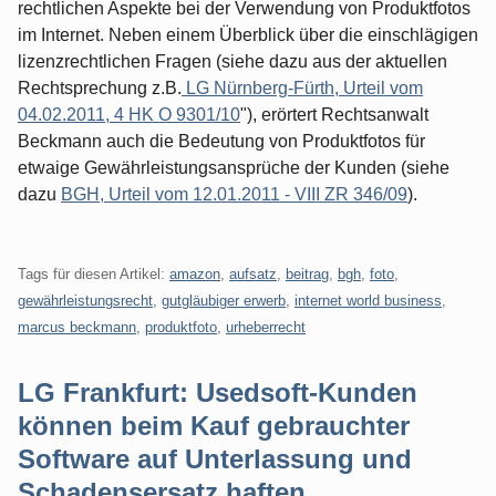
rechtlichen Aspekte bei der Verwendung von Produktfotos
im Internet. Neben einem Überblick über die einschlägigen
lizenzrechtlichen Fragen (siehe dazu aus der aktuellen
Rechtsprechung z.B.
LG Nürnberg-Fürth, Urteil vom
04.02.2011, 4 HK O 9301/10
"), erörtert Rechtsanwalt
Beckmann auch die Bedeutung von Produktfotos für
etwaige Gewährleistungsansprüche der Kunden (siehe
dazu
BGH, Urteil vom 12.01.2011 - VIII ZR 346/09
).
Tags für diesen Artikel:
amazon
,
aufsatz
,
beitrag
,
bgh
,
foto
,
gewährleistungsrecht
,
gutgläubiger erwerb
,
internet world business
,
marcus beckmann
,
produktfoto
,
urheberrecht
LG Frankfurt: Usedsoft-Kunden
können beim Kauf gebrauchter
Software auf Unterlassung und
Schadensersatz haften