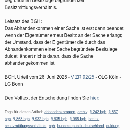
begründeten Besitzlage begründet kein
Besitzmittlungsverhältnis.
Leitsatz des BGH:
Das Abhandenkommen einer Sache ist erst dann beendet,
wenn der Eigentümer erneut Besitz an der Sache erlangt;
der Umstand, dass der Eigentümer die durch das
Abhandenkommen einer Sache begründete Besitzlage
duldet, ändert nichts daran, dass die Sache
abhandengekommen ist.
BGH, Urteil vom 26. Juni 2026 -
V ZR 92/25
- OLG Köln -
LG Bonn
Den Volltext der Entscheidung finden Sie
hier:
Tags für diesen Artikel:
abhandenkommen
,
archiv
,
§ 242 bgb
,
§ 857
bgb
,
§ 868 bgb
,
§ 932 bgb
,
§ 935 bgb
,
§ 985 bgb
,
besitz
,
besitzmittlungsverhältnis
,
bgh
,
bundesrepublik deutschland
,
duldung
,