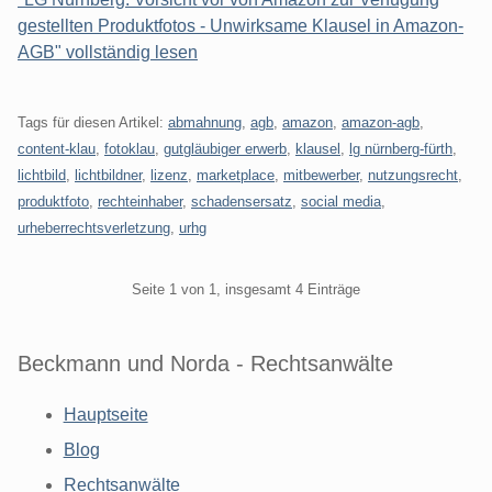
gestellten Produktfotos - Unwirksame Klausel in Amazon-
AGB" vollständig lesen
Tags für diesen Artikel:
abmahnung
,
agb
,
amazon
,
amazon-agb
,
content-klau
,
fotoklau
,
gutgläubiger erwerb
,
klausel
,
lg nürnberg-fürth
,
lichtbild
,
lichtbildner
,
lizenz
,
marketplace
,
mitbewerber
,
nutzungsrecht
,
produktfoto
,
rechteinhaber
,
schadensersatz
,
social media
,
urheberrechtsverletzung
,
urhg
Pagination
Seite 1 von 1, insgesamt 4 Einträge
Beckmann und Norda - Rechtsanwälte
Hauptseite
Blog
Rechtsanwälte