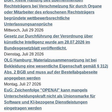
BGH: Keine Haftung des übernehmenden
Rechtsträgers bei Verschmelzung für durch Organe
oder Mitarbeiter des erloschenen Rechtsträgers
begründete wettbewerbsrechtliche
Unterlassungsansprüche
Mittwoch, Juli 29 2026
Gesetz zur Durchführung der Verordnung über
künstliche Intelligenz wurde am 28.07.2026 im
Bundesgesetzblatt veröffentlicht.
Dienstag, Juli 28 2026
OLG Hamburg: Materialzusammensetzung ist bei
Bekleidung eine wesentliche Eigenschaft gemäß § 312j
Abs. 2 BGB und muss auf der Bestellabgabeseite
angegeben werden
Montag, Juli 27 2026
EuG: Zeichenfolge "OPENAI" kann mangels
Unterscheidungskraft nicht als Unionsmarke für
Software und KI-bezogene Dienstleistungen
eingetragen werden