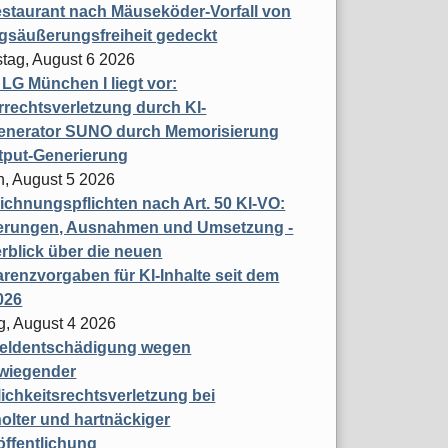
staurant nach Mäuseköder-Vorfall von
gsäußerungsfreiheit gedeckt
tag, August 6 2026
t LG München I liegt vor:
rechtsverletzung durch KI-
enerator SUNO durch Memorisierung
tput-Generierung
h, August 5 2026
chnungspflichten nach Art. 50 KI-VO:
erungen, Ausnahmen und Umsetzung -
rblick über die neuen
renzvorgaben für KI-Inhalte seit dem
026
g, August 4 2026
eldentschädigung wegen
wiegender
ichkeitsrechtsverletzung bei
olter und hartnäckiger
öffentlichung