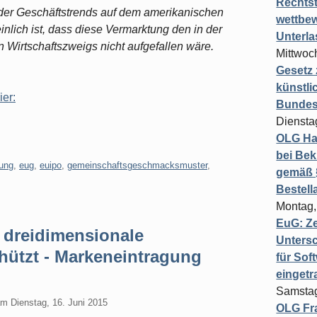
Rechts
t der Geschäftstrends auf dem amerikanischen
wettbew
nlich ist, dass diese Vermarktung den in der
Unterl
 Wirtschaftszweigs nicht aufgefallen wäre.
Mittwoch
Gesetz
künstli
ier:
Bundesg
Diensta
OLG Ha
bei Bek
gung
,
eug
,
euipo
,
gemeinschaftsgeschmacksmuster
,
gemäß §
Bestel
Montag,
EuG: Z
 dreidimensionale
Untersc
ützt - Markeneintragung
für Sof
einget
Samstag
am
Dienstag, 16. Juni 2015
OLG Fra