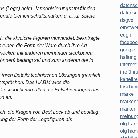
datensc
uris (Lego) beim Harmonisierungsamt für den
datensc
nale Gemeinschaftsmarken u. a. für Spiele
dsgvo
einstwe
eugh
t, die ähnliche Figuren verwendet, beantragte
faceboo
 einen die Form der Ware durch ihre Art
google
lzwecken mit anderen ineinander steckbaren
haftung
nnen) bedingt sei und zum anderen die in
internet
irreführ
n ihren Details technischen Lösungen (nämlich
kartellr
entsprächen. Das HABM wies die
löschun
 Diese focht daraufhin die Entscheidungen des
marke
on an.
markenr
markenr
icht die Klagen von Best Lock ab und bestätigt
meinung
ung der Form der Legofiguren als
olg frank
olg ha