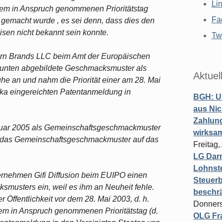
Li
dem in Anspruch genommenen Prioritätstag
Fa
h gemacht wurde , es sei denn, dass dies den
isen nicht bekannt sein konnte.
Twi
rn Brands LLC beim Amt der Europäischen
 unten abgebildete Geschmacksmuster als
Aktuel
 an und nahm die Priorität einer am 28. Mai
ika eingereichten Patentanmeldung in
BGH: U
aus Nic
Zahlun
uar 2005 als Gemeinschaftsgeschmackmuster
wirksa
 das Gemeinschaftsgeschmackmuster auf das
Freitag
LG Darm
Lohnste
ternehmen Gifi Diffusion beim EUIPO einen
Steuerb
smusters ein, weil es ihm an Neuheit fehle.
beschr
r Öffentlichkeit vor dem 28. Mai 2003, d. h.
Donners
em in Anspruch genommenen Prioritätstag (d.
OLG Fra