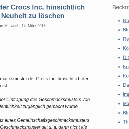
r Crocs Inc. hinsichtlich
Beckm
 Neuheit zu löschen
Ha
am
Mittwoch, 14. März 2018
Bl
Re
Ko
Di
Ko
Ko
acksmuster der Crocs Inc. hinsichtlich der
Da
ist.
Im
ng der Eintragung des Geschmacksmusters von
Ma
ffentlichkeit zugänglich gemacht wurde
Bl
utz eines Gemeinschaftsgeschmacksmusters
Th
n Geschmacksmuster gilt u. a. dann nicht als