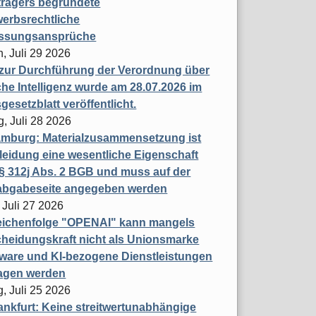
trägers begründete
erbsrechtliche
assungsansprüche
, Juli 29 2026
 zur Durchführung der Verordnung über
che Intelligenz wurde am 28.07.2026 im
esetzblatt veröffentlicht.
g, Juli 28 2026
mburg: Materialzusammensetzung ist
leidung eine wesentliche Eigenschaft
 312j Abs. 2 BGB und muss auf der
labgabeseite angegeben werden
 Juli 27 2026
eichenfolge "OPENAI" kann mangels
heidungskraft nicht als Unionsmarke
tware und KI-bezogene Dienstleistungen
ragen werden
, Juli 25 2026
nkfurt: Keine streitwertunabhängige