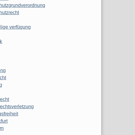
hutzgrundverordnung
hutzrecht
ilige verfügung
k
ung
echt
g
echt
echtsverletzung
sfreiheit
furt
mm