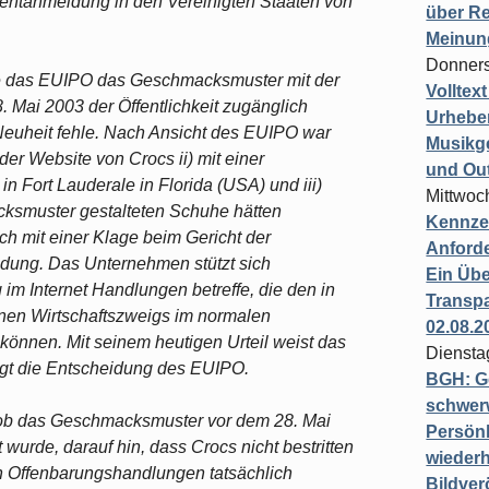
tentanmeldung in den Vereinigten Staaten von
über Re
Meinun
Donners
te das EUIPO das Geschmacksmuster mit der
Volltex
. Mai 2003 der Öffentlichkeit zugänglich
Urheber
euheit fehle. Nach Ansicht des EUIPO war
Musikg
 der Website von Crocs ii) mit einer
und Ou
n Fort Lauderale in Florida (USA) und iii)
Mittwoc
cksmuster gestalteten Schuhe hätten
Kennzei
h mit einer Klage beim Gericht der
Anford
dung. Das Unternehmen stützt sich
Ein Übe
im Internet Handlungen betreffe, die den in
Transpa
enen Wirtschaftszweigs im normalen
02.08.2
 können. Mit seinem heutigen Urteil weist das
Diensta
igt die Entscheidung des EUIPO.
BGH: G
schwer
, ob das Geschmacksmuster vor dem 28. Mai
Persönl
wurde, darauf hin, dass Crocs nicht bestritten
wiederh
en Offenbarungshandlungen tatsächlich
Bildver