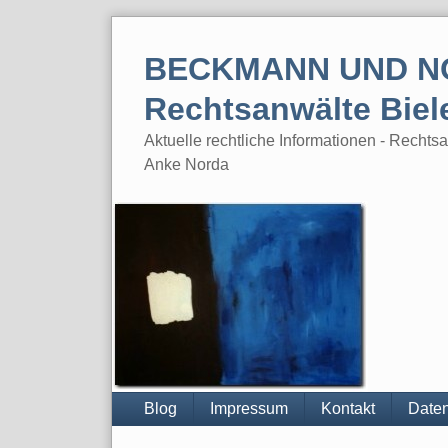
Skip
to
BECKMANN UND N
content
Rechtsanwälte Biel
Aktuelle rechtliche Informationen - Rech
Anke Norda
Blog
Impressum
Kontakt
Daten