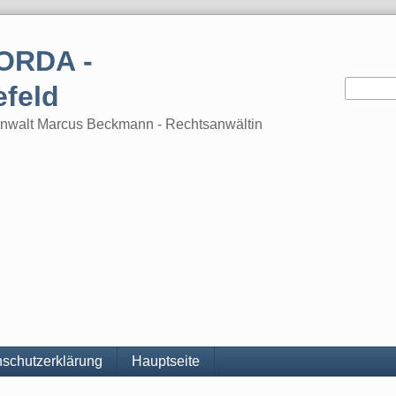
ORDA -
efeld
tsanwalt Marcus Beckmann - Rechtsanwältin
schutzerklärung
Hauptseite