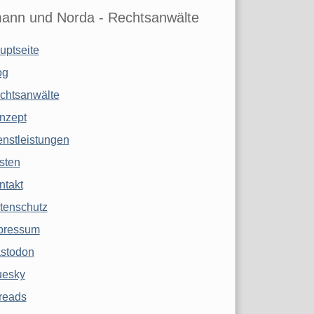
ann und Norda - Rechtsanwälte
uptseite
og
chtsanwälte
nzept
enstleistungen
sten
ntakt
tenschutz
pressum
stodon
uesky
reads