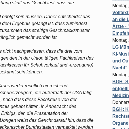
ng stellt das Gericht fest, dass die
Montag,
Volltex
t erfolgt sein müssen. Daher entscheidet das
an die L
u dem Ergebnis gelangt ist, dass zumindest
Ärzte 
 zusammen das streitige Geschmacksmuster
Empfeh
gänglich gemacht worden ist.
Montag,
LG Münc
s nicht nachgewiesen, dass die drei vom
KI-Mus
gen den in der Union tätigen Fachkreisen des
und Out
 Fachkreisen für Schuhverkauf und -erzeugung)
Nacht"
 bekannt sein können.
Montag,
BGH: St
Crocs weder rechtlich hinreichend
entgelt
Schuherzeugern, die außerhalb der USA tätig
Medizi
, noch dass diese Fachkreise von der
Donners
tnis gehabt hätten, in Anbetracht des
BGH: K
Erfolgs, den die Präsentation der
Rechtst
Übrigen weist das Gericht darauf hin, dass die
Organe 
erikanischer Bundestaaten vermarktet wurden