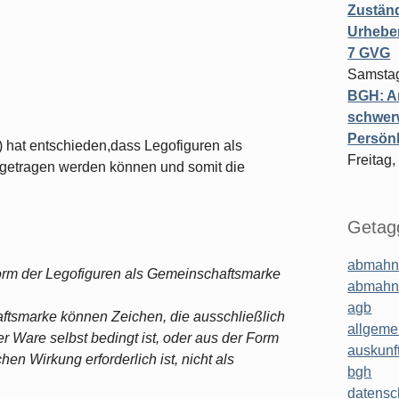
Zuständ
Urheber
7 GVG
Samstag
BGH: A
schwer
Persönl
 hat entschieden,dass Legofiguren als
Freitag,
getragen werden können und somit die
Getagg
abmahn
Form der Legofiguren als Gemeinschaftsmarke
abmahn
agb
ftsmarke können Zeichen, die ausschließlich
allgeme
er Ware selbst bedingt ist, oder aus der Form
auskunf
hen Wirkung erforderlich ist, nicht als
bgh
datensc