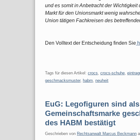
und es somit in Anbetracht der Wichtigkei
Markt für den Unionsmarkt wenig wahrschei
Union tätigen Fachkreisen des betreffenden
Den Volltext der Entscheidung finden Sie
h
Tags für diesen Artikel:
crocs
,
crocs-schuhe
,
eintra
geschmacksmuster
,
habm
,
neuheit
EuG: Legofiguren sind als
Gemeinschaftsmarke gesch
des HABM bestätigt
Geschrieben von
Rechtsanwalt Marcus Beckmann