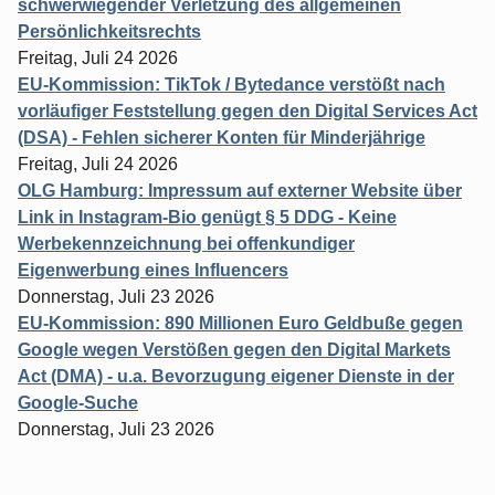
schwerwiegender Verletzung des allgemeinen
Persönlichkeitsrechts
Freitag, Juli 24 2026
EU-Kommission: TikTok / Bytedance verstößt nach
vorläufiger Feststellung gegen den Digital Services Act
(DSA) - Fehlen sicherer Konten für Minderjährige
Freitag, Juli 24 2026
OLG Hamburg: Impressum auf externer Website über
Link in Instagram-Bio genügt § 5 DDG - Keine
Werbekennzeichnung bei offenkundiger
Eigenwerbung eines Influencers
Donnerstag, Juli 23 2026
EU-Kommission: 890 Millionen Euro Geldbuße gegen
Google wegen Verstößen gegen den Digital Markets
Act (DMA) - u.a. Bevorzugung eigener Dienste in der
Google-Suche
Donnerstag, Juli 23 2026