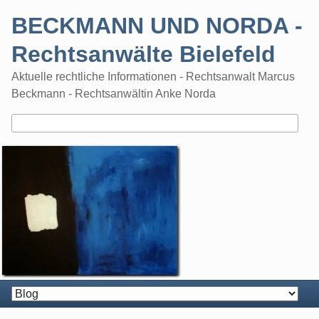
Skip
BECKMANN UND NORDA -
to
content
Rechtsanwälte Bielefeld
Aktuelle rechtliche Informationen - Rechtsanwalt Marcus
Beckmann - Rechtsanwältin Anke Norda