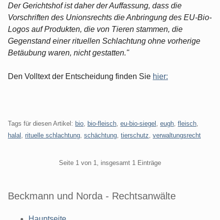
Der Gerichtshof ist daher der Auffassung, dass die
Vorschriften des Unionsrechts die Anbringung des EU-Bio-
Logos auf Produkten, die von Tieren stammen, die
Gegenstand einer rituellen Schlachtung ohne vorherige
Betäubung waren, nicht gestatten."
Den Volltext der Entscheidung finden Sie
hier:
Tags für diesen Artikel:
bio
,
bio-fleisch
,
eu-bio-siegel
,
eugh
,
fleisch
,
halal
,
rituelle schlachtung
,
schächtung
,
tierschutz
,
verwaltungsrecht
Pagination
Seite 1 von 1, insgesamt 1 Einträge
Beckmann und Norda - Rechtsanwälte
Hauptseite