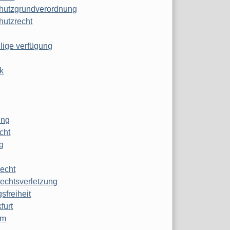
hutzgrundverordnung
hutzrecht
ilige verfügung
k
ung
echt
g
echt
echtsverletzung
sfreiheit
furt
mm