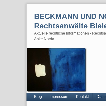
Skip
to
BECKMANN UND N
content
Rechtsanwälte Biel
Aktuelle rechtliche Informationen - Rech
Anke Norda
Blog
Impressum
Kontakt
Daten