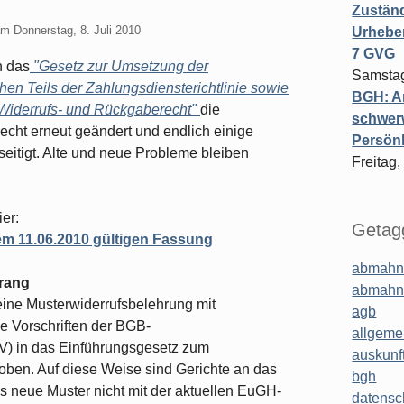
Zuständ
am
Donnerstag, 8. Juli 2010
Urheber
7 GVG
h das
"Gesetz zur Umsetzung der
Samstag
ichen Teils der Zahlungsdiensterichtlinie sowie
BGH: A
 Widerrufs- und Rückgaberecht"
die
schwer
cht erneut geändert und endlich einige
Persönl
itigt. Alte und neue Probleme bleiben
Freitag,
er:
Getagg
em 11.06.2010 gültigen Fassung
abmahn
srang
abmahn
 eine Musterwiderrufsbelehrung mit
agb
e Vorschriften der BGB-
allgeme
oV) in das Einführungsgesetz zum
auskunf
ben. Auf diese Weise sind Gerichte an das
bgh
as neue Muster nicht mit der aktuellen EuGH-
datensc