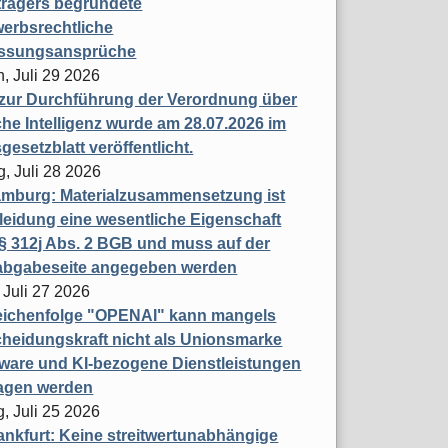
trägers begründete
erbsrechtliche
assungsansprüche
, Juli 29 2026
 zur Durchführung der Verordnung über
che Intelligenz wurde am 28.07.2026 im
esetzblatt veröffentlicht.
g, Juli 28 2026
mburg: Materialzusammensetzung ist
leidung eine wesentliche Eigenschaft
 312j Abs. 2 BGB und muss auf der
labgabeseite angegeben werden
 Juli 27 2026
eichenfolge "OPENAI" kann mangels
heidungskraft nicht als Unionsmarke
tware und KI-bezogene Dienstleistungen
ragen werden
, Juli 25 2026
nkfurt: Keine streitwertunabhängige