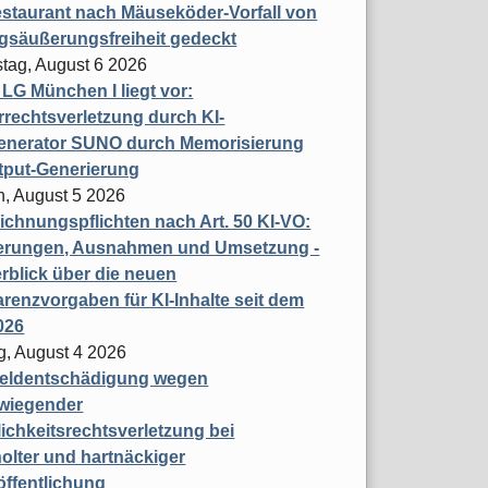
staurant nach Mäuseköder-Vorfall von
gsäußerungsfreiheit gedeckt
tag, August 6 2026
t LG München I liegt vor:
rechtsverletzung durch KI-
enerator SUNO durch Memorisierung
tput-Generierung
h, August 5 2026
chnungspflichten nach Art. 50 KI-VO:
erungen, Ausnahmen und Umsetzung -
rblick über die neuen
renzvorgaben für KI-Inhalte seit dem
026
g, August 4 2026
eldentschädigung wegen
wiegender
ichkeitsrechtsverletzung bei
olter und hartnäckiger
öffentlichung