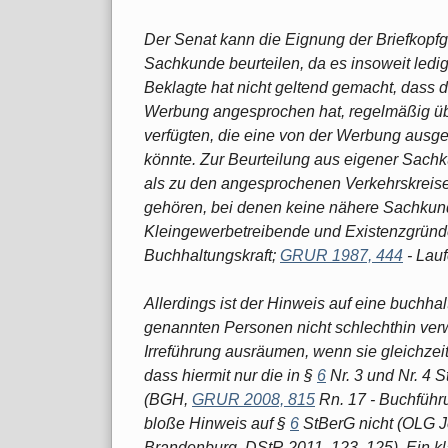
Der Senat kann die Eignung der Briefkopfge
Sachkunde beurteilen, da es insoweit ledi
Beklagte hat nicht geltend gemacht, dass d
Werbung angesprochen hat, regelmäßig ü
verfügten, die eine von der Werbung ausg
könnte. Zur Beurteilung aus eigener Sachk
als zu den angesprochenen Verkehrskreis
gehören, bei denen keine nähere Sachkun
Kleingewerbetreibende und Existenzgründ
Buchhaltungskraft;
GRUR 1987, 444
- Lau
Allerdings ist der Hinweis auf eine buchhal
genannten Personen nicht schlechthin verw
Irreführung ausräumen, wenn sie gleichzei
dass hiermit nur die in §
6
Nr. 3 und Nr. 4 
(BGH,
GRUR 2008, 815
Rn. 17 - Buchführ
bloße Hinweis auf §
6
StBerG nicht (OLG 
Brandenburg, DStR 2011, 123, 125). Ein kl