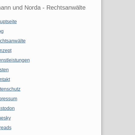
ann und Norda - Rechtsanwälte
uptseite
og
chtsanwälte
nzept
enstleistungen
sten
ntakt
tenschutz
pressum
stodon
uesky
reads