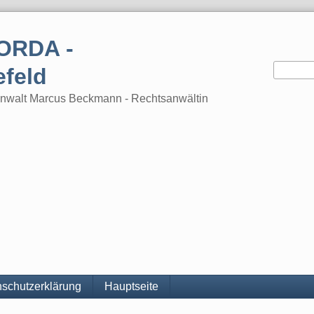
ORDA -
efeld
tsanwalt Marcus Beckmann - Rechtsanwältin
schutzerklärung
Hauptseite