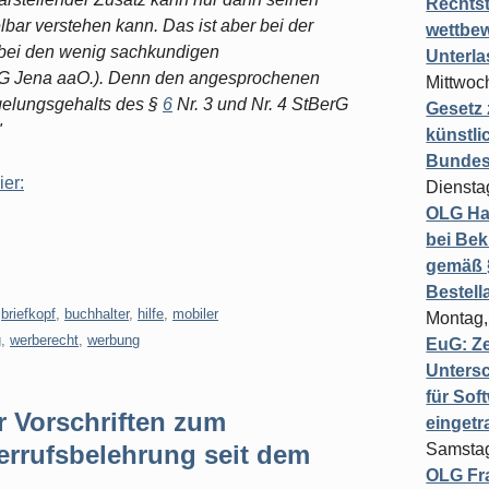
Rechts
lbar verstehen kann. Das ist aber bei der
wettbew
 bei den wenig sachkundigen
Unterl
OLG Jena aaO.). Denn den angesprochenen
Mittwoch
egelungsgehalts des §
6
Nr. 3 und Nr. 4 StBerG
Gesetz
"
künstli
Bundesg
ier:
Diensta
OLG Ha
bei Bek
gemäß §
Bestel
,
briefkopf
,
buchhalter
,
hilfe
,
mobiler
Montag,
g
,
werberecht
,
werbung
EuG: Z
Untersc
für Sof
r Vorschriften zum
einget
errufsbelehrung seit dem
Samstag
OLG Fra