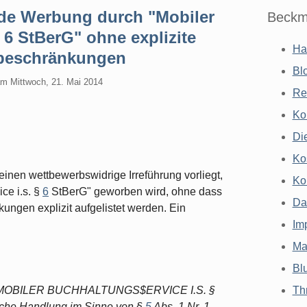
nde Werbung durch "Mobiler
Beckm
 6 StBerG" ohne explizite
Ha
tsbeschränkungen
Bl
am
Mittwoch, 21. Mai 2014
Re
Ko
Di
Ko
inen wettbewerbswidrige Irreführung vorliegt,
Ko
ce i.s. §
6
StBerG" geworben wird, ohne dass
Da
ungen explizit aufgelistet werden. Ein
Im
Ma
Bl
B$ MOBILER BUCHHALTUNGS$ERVICE I.S. §
Th
liche Handlung im Sinne von §
5
Abs. 1 Nr. 1