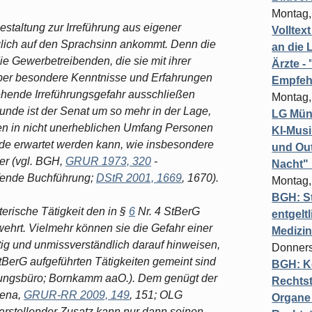
Montag,
staltung zur Irreführung aus eigener
Volltex
glich auf den Sprachsinn ankommt. Denn die
an die L
ie Gewerbetreibenden, die sie mit ihrer
Ärzte 
ber besondere Kenntnisse und Erfahrungen
Empfeh
ehende Irreführungsgefahr ausschließen
Montag,
unde ist der Senat um so mehr in der Lage,
LG Münc
en in nicht unerheblichen Umfang Personen
KI-Mus
de erwartet werden kann, wie insbesondere
und Out
er (vgl. BGH,
GRUR 1973, 320
-
Nacht"
fende Buchführung;
DStR 2001, 1669
, 1670).
Montag,
BGH: St
terische Tätigkeit den in §
6
Nr. 4 StBerG
entgelt
ehrt. Vielmehr können sie die Gefahr einer
Medizi
tig und unmissverständlich darauf hinweisen,
Donners
StBerG aufgeführten Tätigkeiten gemeint sind
BGH: K
ungsbüro; Bornkamm aaO.). Dem genügt der
Rechtst
Jena,
GRUR-RR 2009, 149
, 151; OLG
Organe 
arstellender Zusatz kann nur dann seinen