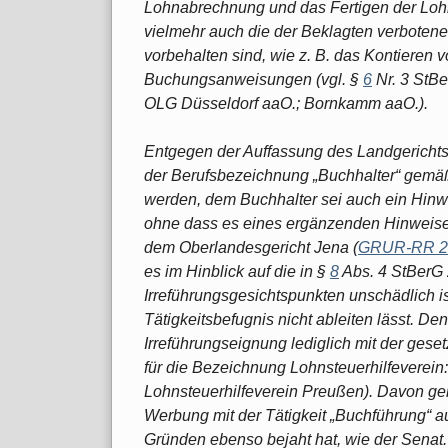
Lohnabrechnung und das Fertigen der Lo
vielmehr auch die der Beklagten verbote
vorbehalten sind, wie z. B. das Kontieren 
Buchungsanweisungen (vgl. §
6
Nr. 3 StBe
OLG Düsseldorf aaO.; Bornkamm aaO.).
Entgegen der Auffassung des Landgerichts
der Berufsbezeichnung „Buchhalter“ gemä
werden, dem Buchhalter sei auch ein Hinwei
ohne dass es eines ergänzenden Hinweises 
dem Oberlandesgericht Jena (
GRUR-RR 20
es im Hinblick auf die in §
8
Abs. 4 StBerG
Irreführungsgesichtspunkten unschädlich is
Tätigkeitsbefugnis nicht ableiten lässt. D
Irreführungseignung lediglich mit der ges
für die Bezeichnung Lohnsteuerhilfeverei
Lohnsteuerhilfeverein Preußen). Davon ge
Werbung mit der Tätigkeit „Buchführung“ 
Gründen ebenso bejaht hat, wie der Senat.