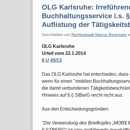
OLG Karlsruhe: Irreführe
Buchhaltungsservice i.s. §
Auflistung der Tätigskei
Geschrieben von
Rechtsanwalt Marcus Beckmann
OLG Karlsruhe
Urteil vom 22.1.2014
6 U 45/13
Das OLG Karlsruhe hat entschieden, dass e
wenn für einen "mobilen Buchhaltungsservi
die damit verbundenen Tätigkeitsbeschränk
Hinweis auf §
6
StBerG reicht nicht aus.
Aus den Entscheidungsgründen:
"Die Verwendung des Briefkopfes „MO
6 STBERG“ ist eine irreführende geschäft