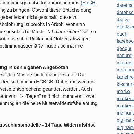
 bestimmungsgemäße Ingebrauchnahme
(EuGH,
datensc
ang zu bringen. Obwohl diese Entscheidung
datensc
geber leider nicht geschafft, diese zu
dsgvo
belehrung ist bereits in Arbeit. Wenn an
einstwe
eue gesetzliche Muster
"abmahnsicher"
sei, so
eugh
 Anbieter sollte Risiko und Nutzen abwägen
faceboo
ie bestimmungsgemäße Ingebrauchnahme
google
haftung
internet
ung in den eigenen Angeboten
irreführ
 alten Musters nicht mehr gestattet. Die
kartellr
finden sich nun im EGBGB. Daher müssen die
löschun
rweise entsprechend geändert werden. Auch
marke
mehr von "14 Tagen" und nicht mehr von "zwei
markenr
ehrung an die neue Musterwiderrufsbelehrung
markenr
meinung
olg frank
sschlussmodelle - 14 Tage Widerrufsfrist
olg ha