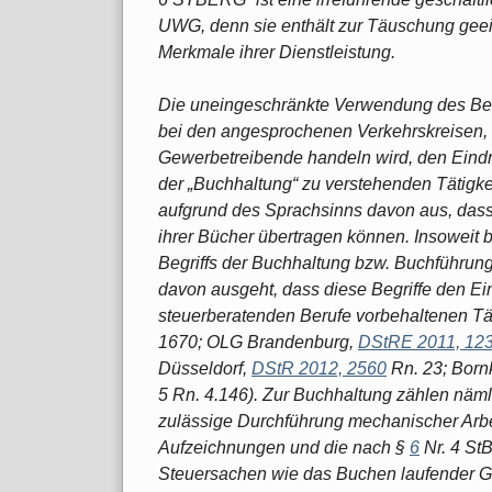
UWG, denn sie enthält zur Täuschung gee
Merkmale ihrer Dienstleistung.
Die uneingeschränkte Verwendung des Begr
bei den angesprochenen Verkehrskreisen, 
Gewerbetreibende handeln wird, den Eindru
der „Buchhaltung“ zu verstehenden Tätigkei
aufgrund des Sprachsinns davon aus, dass
ihrer Bücher übertragen können. Insoweit 
Begriffs der Buchhaltung bzw. Buchführun
davon ausgeht, dass diese Begriffe den E
steuerberatenden Berufe vorbehaltenen Tä
1670; OLG Brandenburg,
DStRE 2011, 12
Düsseldorf,
DStR 2012, 2560
Rn. 23; Born
5 Rn. 4.146). Zur Buchhaltung zählen näml
zulässige Durchführung mechanischer Arb
Aufzeichnungen und die nach §
6
Nr. 4 StB
Steuersachen wie das Buchen laufender Ges