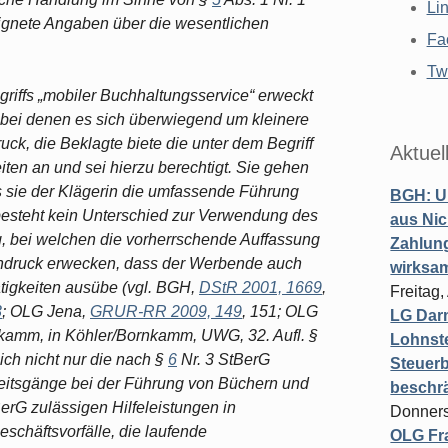
Li
ignete Angaben über die wesentlichen
Fa
Twi
iffs „mobiler Buchhaltungsservice“ erweckt
bei denen es sich überwiegend um kleinere
ck, die Beklagte biete die unter dem Begriff
Aktuel
ten an und sei hierzu berechtigt. Sie gehen
 sie der Klägerin die umfassende Führung
BGH: U
besteht kein Unterschied zur Verwendung des
aus Nic
g, bei welchen die vorherrschende Auffassung
Zahlun
indruck erwecken, dass der Werbende auch
wirksa
tigkeiten ausübe (vgl. BGH,
DStR 2001, 1669
,
Freitag
3
; OLG Jena,
GRUR-RR 2009, 149
, 151; OLG
LG Darm
kamm, in Köhler/Bornkamm, UWG, 32. Aufl. §
Lohnste
ich nicht nur die nach §
6
Nr. 3 StBerG
Steuerb
eitsgänge bei der Führung von Büchern und
beschr
erG zulässigen Hilfeleistungen in
Donners
chäftsvorfälle, die laufende
OLG Fra