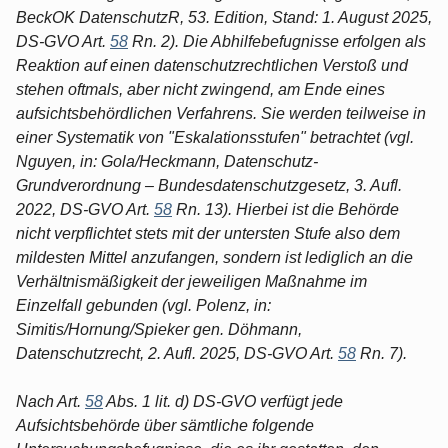
BeckOK DatenschutzR, 53. Edition, Stand: 1. August 2025,
DS-GVO Art.
58
Rn. 2). Die Abhilfebefugnisse erfolgen als
Reaktion auf einen datenschutzrechtlichen Verstoß und
stehen oftmals, aber nicht zwingend, am Ende eines
aufsichtsbehördlichen Verfahrens. Sie werden teilweise in
einer Systematik von "Eskalationsstufen" betrachtet (vgl.
Nguyen, in: Gola/Heckmann, Datenschutz-
Grundverordnung – Bundesdatenschutzgesetz, 3. Aufl.
2022, DS-GVO Art.
58
Rn. 13). Hierbei ist die Behörde
nicht verpflichtet stets mit der untersten Stufe also dem
mildesten Mittel anzufangen, sondern ist lediglich an die
Verhältnismäßigkeit der jeweiligen Maßnahme im
Einzelfall gebunden (vgl. Polenz, in:
Simitis/Hornung/Spieker gen. Döhmann,
Datenschutzrecht, 2. Aufl. 2025, DS-GVO Art.
58
Rn. 7).
Nach Art.
58
Abs. 1 lit. d) DS-GVO verfügt jede
Aufsichtsbehörde über sämtliche folgende