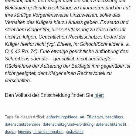
relevant, darin, den Kläger über die nach Auffassung der
Beklagten geltende Rechtslage zu informieren und ihn auf
ihre künftige Vorgehensweise hinzuweisen, sollte das
Verhalten des Klägers hierzu Anlass geben. Es stand und
steht dem Kläger frei, diese Auffassung zu teilen oder ihr
nicht zu folgen. Gerichtlichen Rechtsschutzes bedarf der
Kläger hierfür nicht (vgl. Ehlers, in: Schoch/Schneider a. a.
O, § 42 Rn. 74). Eine etwaige gerichtliche Aufhebung des
Schreibens oder die – gerichtlich nicht beantragte –
Rücknahme der Äußerung der Beklagte ihm gegenüber ist
nicht geeignet, dem Kläger einen Rechtsvorteil zu
verschaffen.
Den Volltext der Entscheidung finden Sie
hier:
Tags für diesen Artikel:
anfechtungsklage
,
art. 78 dsgvo
,
beschluss
,
datenschutzbehörde
,
datenschutzgrundverordnung
,
datenschutzrecht
,
dsgvo
,
hinweis
,
hinweisschreiben
,
justiziabel
,