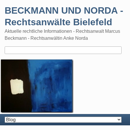
Skip
BECKMANN UND NORDA -
to
content
Rechtsanwälte Bielefeld
Aktuelle rechtliche Informationen - Rechtsanwalt Marcus
Beckmann - Rechtsanwältin Anke Norda