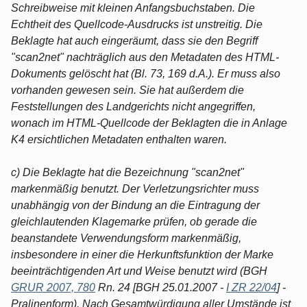
Schreibweise mit kleinen Anfangsbuchstaben. Die
Echtheit des Quellcode-Ausdrucks ist unstreitig. Die
Beklagte hat auch eingeräumt, dass sie den Begriff
"scan2net" nachträglich aus den Metadaten des HTML-
Dokuments gelöscht hat (Bl. 73, 169 d.A.). Er muss also
vorhanden gewesen sein. Sie hat außerdem die
Feststellungen des Landgerichts nicht angegriffen,
wonach im HTML-Quellcode der Beklagten die in Anlage
K4 ersichtlichen Metadaten enthalten waren.
c) Die Beklagte hat die Bezeichnung "scan2net"
markenmäßig benutzt. Der Verletzungsrichter muss
unabhängig von der Bindung an die Eintragung der
gleichlautenden Klagemarke prüfen, ob gerade die
beanstandete Verwendungsform markenmäßig,
insbesondere in einer die Herkunftsfunktion der Marke
beeinträchtigenden Art und Weise benutzt wird (BGH
GRUR 2007, 780
Rn. 24 [BGH 25.01.2007 -
I ZR 22/04
] -
Pralinenform). Nach Gesamtwürdigung aller Umstände ist