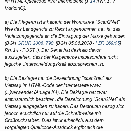
im HTML-Quellcode ihrer Internetseite (§
14
II Nr. 1, V
MarkenG).
a) Die Klägerin ist Inhaberin der Wortmarke "Scan2Net".
Wie das Landgericht zu Recht angenommen hat, ist das
Verletzungsgericht an die Eintragung der Marke gebunden
(BGH
GRUR 2008, 798
, [BGH 05.06.2008 -
I ZR 169/05
]
Rn. 14 - POST I). Der Senat hat deshalb davon
auszugehen, dass der Klagemarke insbesondere nicht
jegliche Unterscheidungskraft abzusprechen ist.
b) Die Beklagte hat die Bezeichnung "scan2net" als
Metatag im HTML-Code der Internetseite www.
(...)verwendet (Anlage K4). Die Beklagte hat zwar
erstinstanzlich bestritten, die Bezeichnung "Scan2Net" als
Metatag eingegeben zu haben. Das Bestreiten bezog sich
jedoch ersichtlich nur auf die Schreibweise mit
Großbuchstaben. Dies ist unerheblich. Aus dem
vorgelegten Quellcode-Ausdruck ergibt sich die