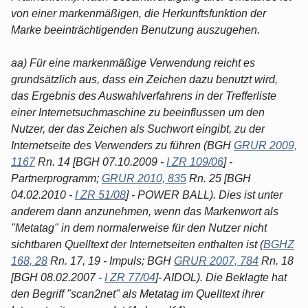
von einer markenmäßigen, die Herkunftsfunktion der
Marke beeinträchtigenden Benutzung auszugehen.
aa) Für eine markenmäßige Verwendung reicht es
grundsätzlich aus, dass ein Zeichen dazu benutzt wird,
das Ergebnis des Auswahlverfahrens in der Trefferliste
einer Internetsuchmaschine zu beeinflussen um den
Nutzer, der das Zeichen als Suchwort eingibt, zu der
Internetseite des Verwenders zu führen (BGH
GRUR 2009,
1167
Rn. 14 [BGH 07.10.2009 -
I ZR 109/06
] -
Partnerprogramm;
GRUR 2010, 835
Rn. 25 [BGH
04.02.2010 -
I ZR 51/08
] - POWER BALL). Dies ist unter
anderem dann anzunehmen, wenn das Markenwort als
"Metatag" in dem normalerweise für den Nutzer nicht
sichtbaren Quelltext der Internetseiten enthalten ist (
BGHZ
168, 28
Rn. 17, 19 - Impuls; BGH
GRUR 2007, 784
Rn. 18
[BGH 08.02.2007 -
I ZR 77/04
]- AIDOL). Die Beklagte hat
den Begriff "scan2net" als Metatag im Quelltext ihrer