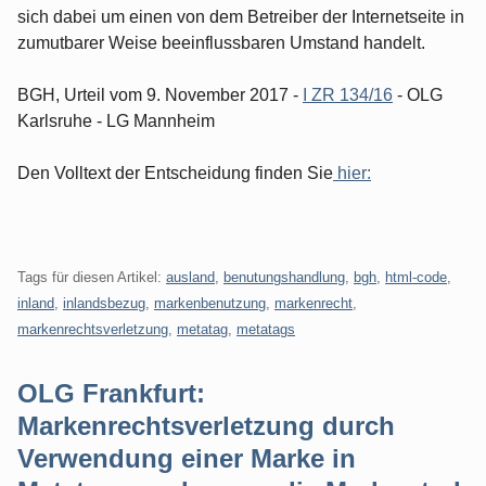
sich dabei um einen von dem Betreiber der Internetseite in
zumutbarer Weise beeinflussbaren Umstand handelt.
BGH, Urteil vom 9. November 2017 -
I ZR 134/16
- OLG
Karlsruhe - LG Mannheim
Den Volltext der Entscheidung finden Sie
hier:
Tags für diesen Artikel:
ausland
,
benutungshandlung
,
bgh
,
html-code
,
inland
,
inlandsbezug
,
markenbenutzung
,
markenrecht
,
markenrechtsverletzung
,
metatag
,
metatags
OLG Frankfurt:
Markenrechtsverletzung durch
Verwendung einer Marke in