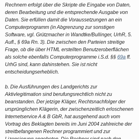
Rechnern erfolgt über die Skripte die Eingabe von Daten,
deren Bearbeitung und die entsprechende Ausgabe von
Daten. Sie erfüllen damit die Voraussetzungen an ein
Computerprogramm (in Abgrenzung zur sonstigen
Software, vgl. Grützmacher in Wandtke/Bullinger, UrhR, 5.
Aufl., § 69a Rn. 3). Die zwischen den Parteien streitige
Frage, ob die über HTML erstellten Benutzeroberflächen
als solche ebenfalls Computerprogramme i.S.d. §§
69a
ff.
UrhG sind, kann dahinstehen. Sie ist nicht
entscheidungserheblich.
b. Die Ausführungen des Landgerichts zur
Aktivlegitimation sind berufungsrechtlich nicht zu
beanstanden. Der jetzige Kläger, Rechtsnachfolger der
ursprünglichen Klägerin, der zwischenzeitlich erloschenen
Internetservice A & B GbR, hat ausgehend auch vom
Vortrag des Beklagten bereits im Juni 2004 zahlreiche der
streitbefangenen Rechner programmiert und zur
Lizensierung angeboten. Die Rechner sind nach den