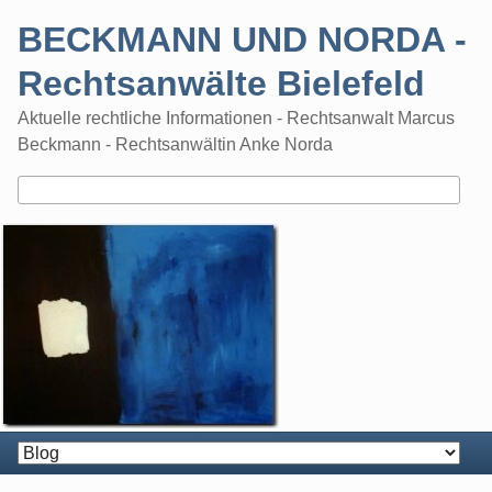
Skip
BECKMANN UND NORDA -
to
content
Rechtsanwälte Bielefeld
Aktuelle rechtliche Informationen - Rechtsanwalt Marcus
Beckmann - Rechtsanwältin Anke Norda