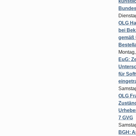
künstli
Bundesg
Diensta
OLG Ha
bei Bek
gemäß §
Bestel
Montag,
EuG: Z
Untersc
für Sof
einget
Samstag
OLG Fra
Zuständ
Urheber
7 GVG
Samstag
BGH: A