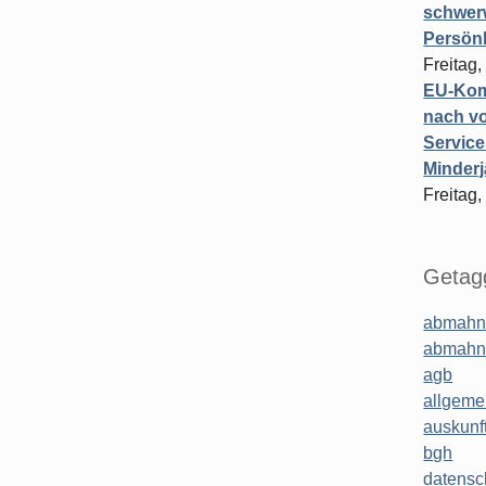
schwer
Persönl
Freitag,
EU-Komm
nach vo
Service
Minderj
Freitag,
Getagg
abmahn
abmahn
agb
allgeme
auskunf
bgh
datensc