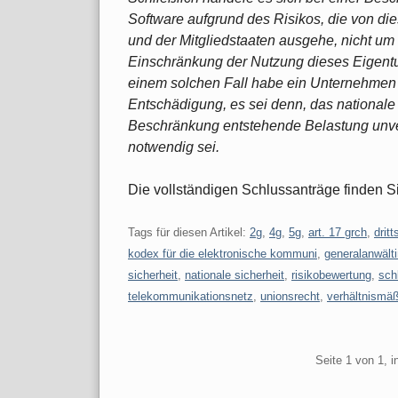
Software aufgrund des Risikos, die von die
und der Mitgliedstaaten ausgehe, nicht u
Einschränkung der Nutzung dieses Eigentum
einem solchen Fall habe ein Unternehmen 
Entschädigung, es sei denn, das nationale G
Beschränkung entstehende Belastung unve
notwendig sei.
Die vollständigen Schlussanträge finden 
Tags für diesen Artikel:
2g
,
4g
,
5g
,
art. 17 grch
,
drit
kodex für die elektronische kommuni
,
generalanwält
sicherheit
,
nationale sicherheit
,
risikobewertung
,
sch
telekommunikationsnetz
,
unionsrecht
,
verhältnismäß
Pagination
Seite 1 von 1, 