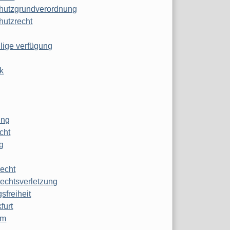
hutzgrundverordnung
hutzrecht
ilige verfügung
k
ung
echt
g
echt
echtsverletzung
sfreiheit
furt
mm