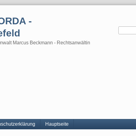
ORDA -
efeld
tsanwalt Marcus Beckmann - Rechtsanwältin
schutzerklärung
Hauptseite