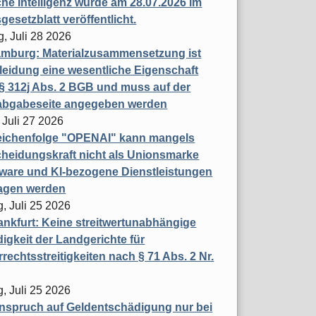
che Intelligenz wurde am 28.07.2026 im
esetzblatt veröffentlicht.
g, Juli 28 2026
mburg: Materialzusammensetzung ist
leidung eine wesentliche Eigenschaft
 312j Abs. 2 BGB und muss auf der
labgabeseite angegeben werden
 Juli 27 2026
eichenfolge "OPENAI" kann mangels
heidungskraft nicht als Unionsmarke
tware und KI-bezogene Dienstleistungen
ragen werden
, Juli 25 2026
nkfurt: Keine streitwertunabhängige
igkeit der Landgerichte für
rechtsstreitigkeiten nach § 71 Abs. 2 Nr.
, Juli 25 2026
nspruch auf Geldentschädigung nur bei