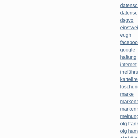
datensc
datensc
dsgvo
einstwe
eugh
faceboo
google
haftung
internet
irreführ
kartellr
löschun
marke
markenr
markenr
meinung
olg frank
olg ha