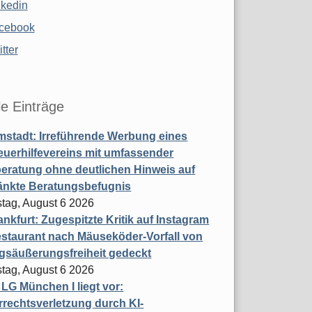
nkedin
cebook
tter
le Einträge
stadt: Irreführende Werbung eines
uerhilfevereins mit umfassender
eratung ohne deutlichen Hinweis auf
änkte Beratungsbefugnis
tag, August 6 2026
nkfurt: Zugespitzte Kritik auf Instagram
staurant nach Mäuseköder-Vorfall von
gsäußerungsfreiheit gedeckt
tag, August 6 2026
t LG München I liegt vor:
rechtsverletzung durch KI-