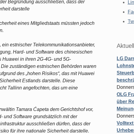
 der Begründung ausschließen, dass der
Li
rheit darstelle
Fa
Twi
erheit eines Mitgliedstaats müssten jedoch
n.
, ein estnischer Telekommunikationsanbieter,
Aktuel
gung, Hard- und Software des chinesischen
LG Darm
s Huawei in ihren 2G-4G- und 5G-
Lohnste
 Die zuständigen estnischen Behörden waren
Steuerb
aufgrund des „hohen Risikos“, das mit Huawei
beschr
 Sicherheit Estlands darstelle. Diese
Donners
ht Tallinn angefochten, das um eine
OLG Fra
über Re
Meinun
anwältin Tamara Ćapeta dem Gerichtshof vor,
Donners
d- und Software grundsätzlich mit der
Volltex
frastruktur ausschließen dürfen, dass der
Urheber
iko für ihre nationale Sicherheit darstelle.