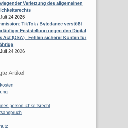
wiegender Verletzung des allgemeinen
ichkeitsrechts
 Juli 24 2026
ission: TikTok / Bytedance verstößt
rläufiger Feststellung gegen den Digital
s Act (DSA) - Fehlen sicherer Konten für
ährige
 Juli 24 2026
te Artikel
kosten
ung
ines persönlichkeitsrecht
tsanspruch
hutz