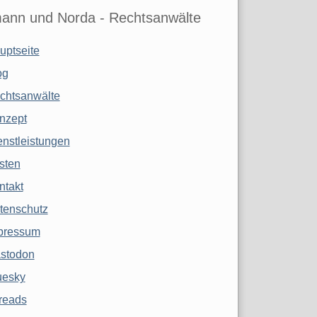
ann und Norda - Rechtsanwälte
uptseite
og
chtsanwälte
nzept
enstleistungen
sten
ntakt
tenschutz
pressum
stodon
uesky
reads