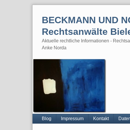
Skip
to
BECKMANN UND N
content
Rechtsanwälte Biel
Aktuelle rechtliche Informationen - Rech
Anke Norda
Blog
Impressum
Kontakt
Daten