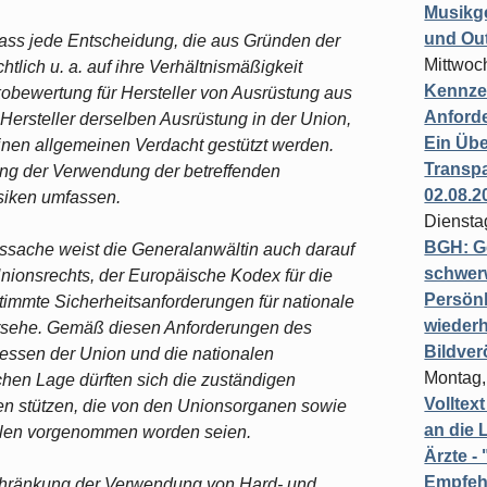
Musikg
und Ou
dass jede Entscheidung, die aus Gründen der
Mittwoc
htlich u. a. auf ihre Verhältnismäßigkeit
Kennzei
obewertung für Hersteller von Ausrüstung aus
Anford
 Hersteller derselben Ausrüstung in der Union,
Ein Übe
einen allgemeinen Verdacht gestützt werden.
Transpa
ng der Verwendung der betreffenden
02.08.2
siken umfassen.
Diensta
BGH: G
sache weist die Generalanwältin auch darauf
schwer
nionsrechts, der Europäische Kodex für die
Persönl
timmte Sicherheitsanforderungen für nationale
wiederh
rsehe. Gemäß diesen Anforderungen des
Bildver
ressen der Union und die nationalen
Montag,
lchen Lage dürften sich die zuständigen
Volltex
n stützen, die von den Unionsorganen sowie
an die L
ellen vorgenommen worden seien.
Ärzte 
Empfeh
schränkung der Verwendung von Hard- und