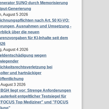
enerator SUNO durch Memorisierung
tput-Generierung
h, August 5 2026
chnungspflichten nach Art. 50 KI-VO:
erungen, Ausnahmen und Umsetzung -
rblick über die neuen
renzvorgaben für KI-Inhalte seit dem
026
g, August 4 2026
eldentschädigung wegen
wiegender
ichkeitsrechtsverletzung bei
olter und hartnäckiger
öffentlichung
 August 3 2026
t BGH liegt vor: Strenge Anforderungen
auterkeit entgeltlicher Testsiegel für
- "FOCUS Top Mediziner" und "FOCUS
lung"