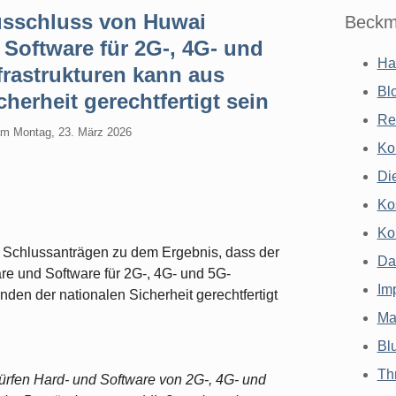
usschluss von Huwai
Beckm
 Software für 2G-, 4G- und
Ha
rastrukturen kann aus
Bl
herheit gerechtfertigt sein
Re
am
Montag, 23. März 2026
Ko
Di
Ko
Ko
 Schlussanträgen zu dem Ergebnis, dass der
Da
re und Software für 2G-, 4G- und 5G-
Im
den der nationalen Sicherheit gerechtfertigt
Ma
Bl
Th
ürfen Hard- und Software von 2G-, 4G- und