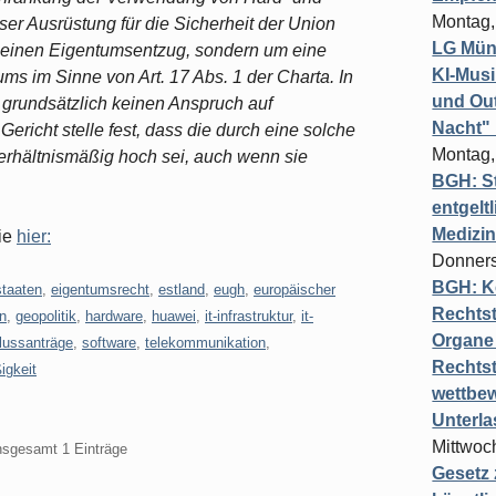
Montag,
ser Ausrüstung für die Sicherheit der Union
LG Münc
m einen Eigentumsentzug, sondern um eine
KI-Mus
s im Sinne von Art. 17 Abs. 1 der Charta. In
und Out
grundsätzlich keinen Anspruch auf
Nacht"
ericht stelle fest, dass die durch eine solche
Montag,
rhältnismäßig hoch sei, auch wenn sie
BGH: St
entgelt
Medizi
Sie
hier:
Donners
BGH: K
tstaaten
,
eigentumsrecht
,
estland
,
eugh
,
europäischer
Rechtst
in
,
geopolitik
,
hardware
,
huawei
,
it-infrastruktur
,
it-
Organe 
lussanträge
,
software
,
telekommunikation
,
Rechts
igkeit
wettbew
Unterl
Mittwoch
insgesamt 1 Einträge
Gesetz