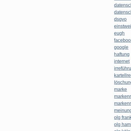
datensc
datensc
dsgvo
einstwe
eugh
faceboo
google
haftung
internet
irreführ
kartellr
löschun
marke
markenr
markenr
meinung
olg frank
olg ha