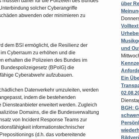
s müssen daher für die Polizeien des Bundes
über Re
Unterbindung solcher Cyberangriffe
Meinun
eschäden abwenden oder minimieren zu
Donners
Volltex
Urheber
Musikg
d dem BSI ermöglicht, die Resilienz der
und Ou
 im Cyberraum zu erhöhen und die
Mittwoc
n erhalten die Polizeien des Bundes im
Kennzei
Bundespolizeigesetz (BPolG) die
Anford
sfähige Cyberabwehr aufzubauen.
Ein Übe
Transpa
chädlichen Datenverkehr umzuleiten, werden
02.08.2
angepasst, indem die bestehenden
Diensta
 Diensteanbieter erweitert werden. Zugleich
BGH: G
 maliziöse Domains, die die Bundesverwaltung
schwer
insatz von Incident Response Teams zur
Persönl
tionsfähigkeit informationstechnischer
wiederh
repositionings (d.h. das vorbereitende
Bildver