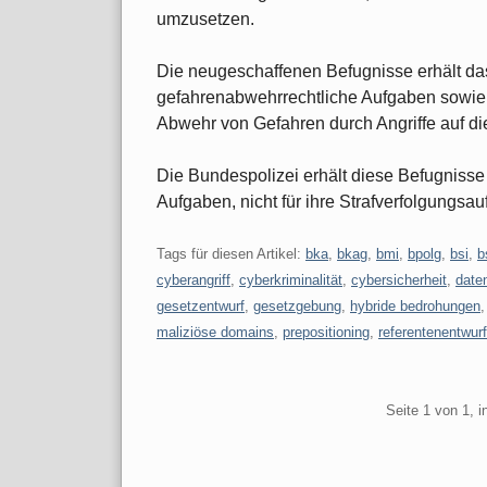
umzusetzen.
Die neugeschaffenen Befugnisse erhält da
gefahrenabwehrrechtliche Aufgaben sowie 
Abwehr von Gefahren durch Angriffe auf die
Die Bundespolizei erhält diese Befugnisse 
Aufgaben, nicht für ihre Strafverfolgungsa
Tags für diesen Artikel:
bka
,
bkag
,
bmi
,
bpolg
,
bsi
,
b
cyberangriff
,
cyberkriminalität
,
cybersicherheit
,
date
gesetzentwurf
,
gesetzgebung
,
hybride bedrohungen
maliziöse domains
,
prepositioning
,
referentenentwurf
Pagination
Seite 1 von 1, 