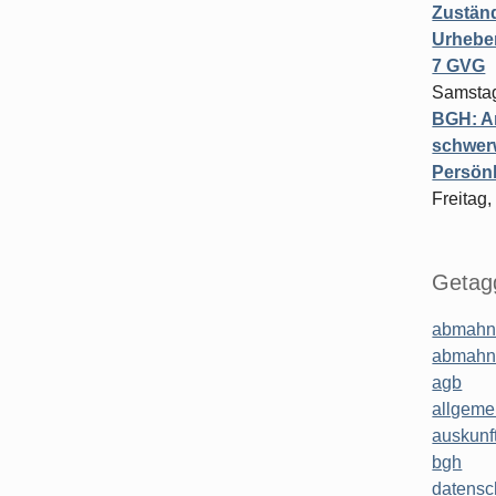
Zuständ
Urheber
7 GVG
Samstag
BGH: A
schwer
Persönl
Freitag,
Getagg
abmahn
abmahn
agb
allgeme
auskunf
bgh
datensc