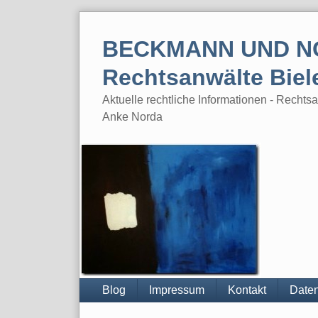
Skip
to
BECKMANN UND N
content
Rechtsanwälte Biel
Aktuelle rechtliche Informationen - Rech
Anke Norda
Blog
Impressum
Kontakt
Daten