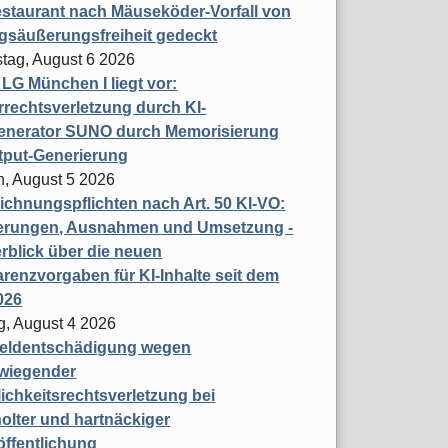
staurant nach Mäuseköder-Vorfall von
gsäußerungsfreiheit gedeckt
tag, August 6 2026
t LG München I liegt vor:
rechtsverletzung durch KI-
enerator SUNO durch Memorisierung
tput-Generierung
h, August 5 2026
chnungspflichten nach Art. 50 KI-VO:
erungen, Ausnahmen und Umsetzung -
rblick über die neuen
renzvorgaben für KI-Inhalte seit dem
026
g, August 4 2026
eldentschädigung wegen
wiegender
ichkeitsrechtsverletzung bei
olter und hartnäckiger
öffentlichung