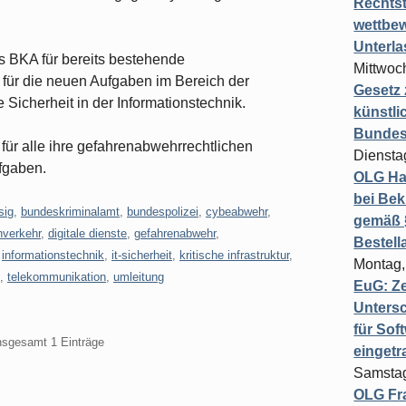
Rechts
wettbew
Unterl
s BKA für bereits bestehende
Mittwoch
für die neuen Aufgaben im Bereich der
Gesetz
 Sicherheit in der Informationstechnik.
künstli
Bundesg
für alle ihre gefahrenabwehrrechtlichen
Diensta
ufgaben.
OLG Ha
bei Bek
sig
,
bundeskriminalamt
,
bundespolizei
,
cybeabwehr
,
gemäß §
nverkehr
,
digitale dienste
,
gefahrenabwehr
,
Bestel
,
informationstechnik
,
it-sicherheit
,
kritische infrastruktur
,
Montag,
,
telekommunikation
,
umleitung
EuG: Z
Untersc
für Sof
insgesamt 1 Einträge
einget
Samstag
OLG Fra