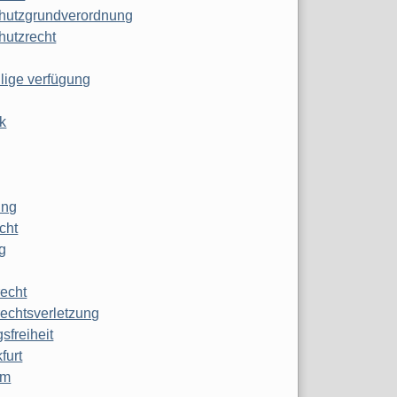
hutzgrundverordnung
hutzrecht
ilige verfügung
k
ung
echt
g
echt
echtsverletzung
sfreiheit
furt
mm