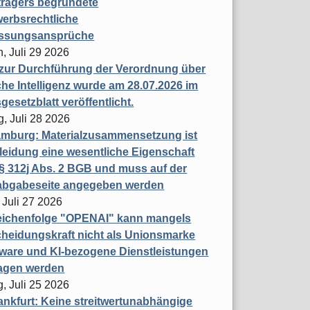
trägers begründete
erbsrechtliche
assungsansprüche
, Juli 29 2026
 zur Durchführung der Verordnung über
che Intelligenz wurde am 28.07.2026 im
esetzblatt veröffentlicht.
g, Juli 28 2026
mburg: Materialzusammensetzung ist
leidung eine wesentliche Eigenschaft
 312j Abs. 2 BGB und muss auf der
labgabeseite angegeben werden
 Juli 27 2026
eichenfolge "OPENAI" kann mangels
heidungskraft nicht als Unionsmarke
tware und KI-bezogene Dienstleistungen
ragen werden
, Juli 25 2026
nkfurt: Keine streitwertunabhängige