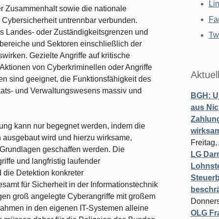
Li
cher Zusammenhalt sowie die nationale
Fa
n Cybersicherheit untrennbar verbunden.
s Landes- oder Zuständigkeitsgrenzen und
Twi
bereiche und Sektoren einschließlich der
irken. Gezielte Angriffe auf kritische
Aktionen von Cyberkriminellen oder Angriffe
Aktuel
en sind geeignet, die Funktionsfähigkeit des
aats- und Verwaltungswesens massiv und
BGH: U
aus Nic
Zahlun
erung kann nur begegnet werden, indem die
wirksa
 ausgebaut wird und hierzu wirksame,
Freitag
 Grundlagen geschaffen werden. Die
LG Darm
iffe und langfristig laufender
Lohnste
die Detektion konkreter
Steuerb
mt für Sicherheit in der Informationstechnik
beschr
en groß angelegte Cyberangriffe mit großem
Donners
ahmen in den eigenen IT-Systemen alleine
OLG Fra