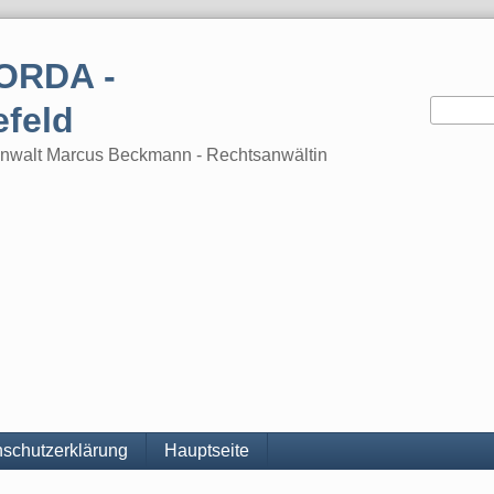
ORDA -
efeld
tsanwalt Marcus Beckmann - Rechtsanwältin
schutzerklärung
Hauptseite