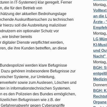
kturen in IT-Systemen) klar geregelt. Ferner
Montag,
, die für den Betrieb von
Volltex
chätzung der aktuellen Bedrohungslage
an die L
rechende Auskunftsersuchen zu technischen
Ärzte 
 hierzu soll die Ausbreitung maliziöser
Empfeh
dnutzern ein optionaler Schutz vor
Montag,
 wie bisher bereits
LG Münc
digitaler Dienste verpflichtet werden,
KI-Mus
en, die ihre Kunden betreffen, an diese
und Out
Nacht"
Montag,
Bundespolizei werden klare Befugnisse
BGH: St
. Dazu gehören insbesondere Befugnisse zur
entgelt
hnischer Systeme, zur Umleitung,
Medizi
tenverkehr sowie zum Auslesen, Löschen und
Donners
en in informationstechnischen Systemen.
BGH: K
n es den Polizeien des Bundes ermöglichen,
Rechtst
izeilichen Befugnissen wie z.B. der
Organe 
e Gefahrenabwehr gegen Cyberangriffe