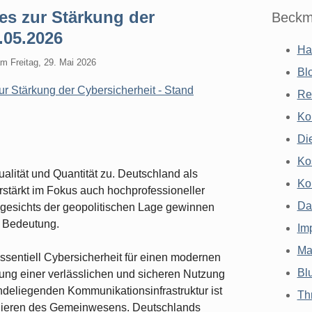
es zur Stärkung der
Beckm
.05.2026
Ha
am
Freitag, 29. Mai 2026
Bl
ur Stärkung der Cybersicherheit - Stand
Re
Ko
Di
Ko
alität und Quantität zu. Deutschland als
Ko
erstärkt im Fokus auch hochprofessioneller
Da
ngesichts der geopolitischen Lage gewinnen
 Bedeutung.
Im
Ma
essentiell Cybersicherheit für einen modernen
Bl
tung einer verlässlichen und sicheren Nutzung
ndeliegenden Kommunikationsinfrastruktur ist
Th
onieren des Gemeinwesens. Deutschlands