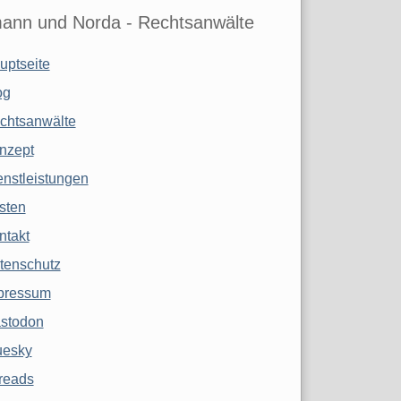
ann und Norda - Rechtsanwälte
uptseite
og
chtsanwälte
nzept
enstleistungen
sten
ntakt
tenschutz
pressum
stodon
uesky
reads