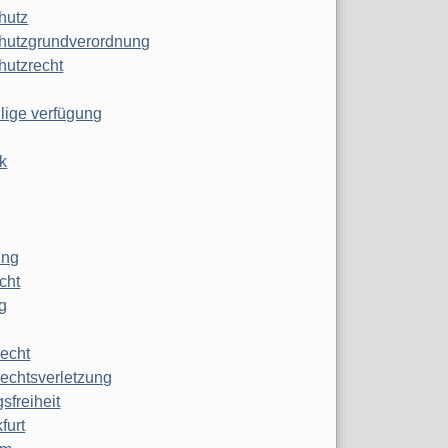
hutz
hutzgrundverordnung
hutzrecht
ilige verfügung
k
ung
echt
g
echt
echtsverletzung
sfreiheit
furt