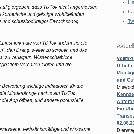
Li
äufig ergeben, dass TikTok nicht angemessen
Fa
 körperliche und geistige Wohlbefinden
er und schutzbedürftiger Erwachsener,
Twi
tungsmerkmale von TikTok, indem sie die
Aktuel
n“, den Drang, weiter zu scrollen und das
s“ zu verlagern. Wissenschaftliche
Volltex
ghaftem Verhalten führen und die
Urheber
Musikg
und Ou
r Bewertung wichtige Indikatoren für die
Mittwoc
die Minderjährige nachts auf TikTok
Kennzei
r die App öffnen, und andere potenzielle
Anford
Ein Übe
Transpa
02.08.2
gemessene, verhältnismäßige und wirksame
Diensta