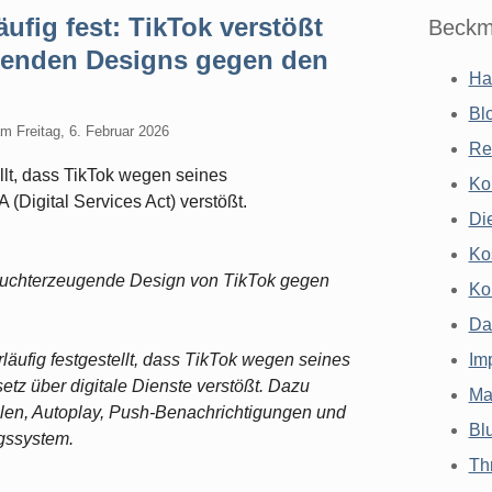
ufig fest: TikTok verstößt
Beckm
genden Designs gegen den
Ha
Bl
am
Freitag, 6. Februar 2026
Re
llt, dass TikTok wegen seines
Ko
Digital Services Act) verstößt.
Di
Ko
s suchterzeugende Design von TikTok gegen
Ko
Da
äufig festgestellt, dass TikTok wegen seines
Im
z über digitale Dienste verstößt. Dazu
Ma
len, Autoplay, Push-Benachrichtigungen und
Bl
gssystem.
Th