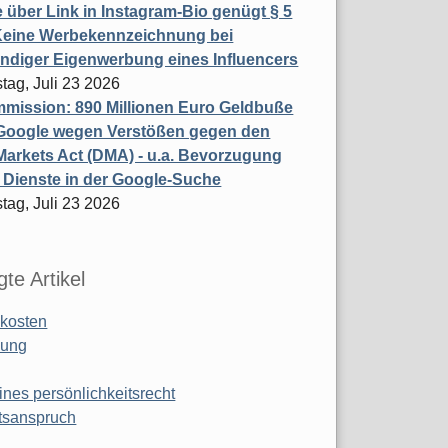
 über Link in Instagram-Bio genügt § 5
Keine Werbekennzeichnung bei
ndiger Eigenwerbung eines Influencers
tag, Juli 23 2026
mission: 890 Millionen Euro Geldbuße
Google wegen Verstößen gegen den
 Markets Act (DMA) - u.a. Bevorzugung
 Dienste in der Google-Suche
tag, Juli 23 2026
te Artikel
kosten
ung
ines persönlichkeitsrecht
tsanspruch