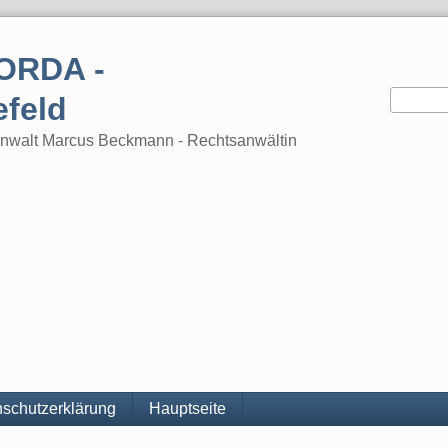
ORDA -
efeld
tsanwalt Marcus Beckmann - Rechtsanwältin
schutzerklärung
Hauptseite