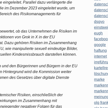
eingeleitet. Parallel dazu verlängerte die
datensc
ie im Dezember 2023 eingeleitet wurde, um
datensc
 Bereich des Risikomanagements für
datensc
dsgvo
einstwe
ewertet, ob das Unternehmen die Risiken im
eugh
tionen von Grok in X in der EU
faceboo
at. Dazu gehören Risiken im Zusammenhang
google
 EU, wie manipulierte sexuell eindeutige Bilder,
haftung
sexuellen Kindesmissbrauch darstellen können.
internet
irreführ
in und den Bürgerinnen und Bürgern in der EU
kartellr
m Hintergrund wird die Kommission weiter
löschun
hmen des Gesetzes über digitale Dienste
marke
markenr
markenr
emischer Risiken, einschließlich der
meinung
Auswirkungen im Zusammenhang mit
olg frank
rwiegender negativer Folgen für das