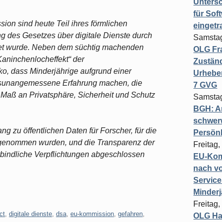
Untersc
für Sof
ion sind heute Teil ihres förmlichen
einget
g des Gesetzes über digitale Dienste durch
Samstag
itet wurde. Neben dem süchtig machenden
OLG Fra
aninchenlocheffekt“ der
Zuständ
o, dass Minderjährige aufgrund einer
Urheber
tersunangemessene Erfahrung machen, die
7 GVG
s Maß an Privatsphäre, Sicherheit und Schutz
Samstag
BGH: A
schwer
 zu öffentlichen Daten für Forscher, für die
Persönl
ngenommen wurden, und die Transparenz der
Freitag,
bindliche Verpflichtungen abgeschlossen
EU-Komm
nach vo
Service
Minderj
Freitag,
ct
,
digitale dienste
,
dsa
,
eu-kommission
,
gefahren
,
OLG Ha