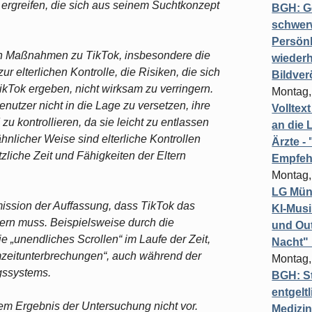
rgreifen, die sich aus seinem Suchtkonzept
BGH: G
schwer
Persönl
en Maßnahmen zu TikTok, insbesondere die
wiederh
elterlichen Kontrolle, die Risiken, die sich
Bildver
Tok ergeben, nicht wirksam zu verringern.
Montag,
utzer nicht in die Lage zu versetzen, ihre
Volltex
 kontrollieren, da sie leicht zu entlassen
an die L
hnlicher Weise sind elterliche Kontrollen
Ärzte 
zliche Zeit und Fähigkeiten der Eltern
Empfeh
Montag,
LG Münc
ission der Auffassung, dass TikTok das
KI-Mus
rn muss. Beispielsweise durch die
und Out
e „unendliches Scrollen“ im Laufe der Zeit,
Nacht"
mzeitunterbrechungen“, auch während der
Montag,
gssystems.
BGH: St
entgelt
dem Ergebnis der Untersuchung nicht vor.
Medizi