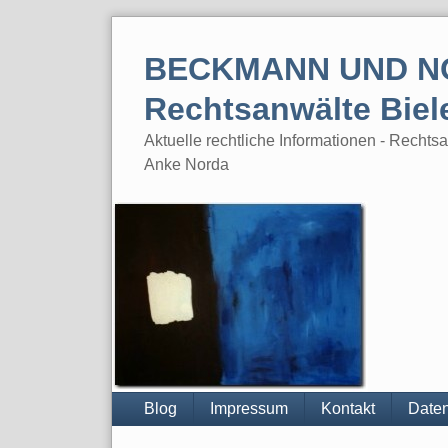
Skip
to
BECKMANN UND N
content
Rechtsanwälte Biel
Aktuelle rechtliche Informationen - Rech
Anke Norda
Blog
Impressum
Kontakt
Daten