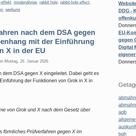
-effekt
,
minderjährige
,
rabbit hole
,
rabbit-hole effect
,
Website
en
,
werbung
DDG - 
offenku
Donners
fahren nach dem DSA gegen
EU-Kom
menhang mit der Einführung
gegen 
Digital
n X in der EU
eigener
am
Montag, 26. Januar 2026
Donners
 dem DSA gegen X eingeleitet. Dabei geht es
inführung der Funktionen von Grok in X in
Getagg
abmahn
abmahn
me von Grok und X nach dem Gesetz über
agb
allgeme
auskunf
 förmliches Prüfverfahren gegen X im
bgh