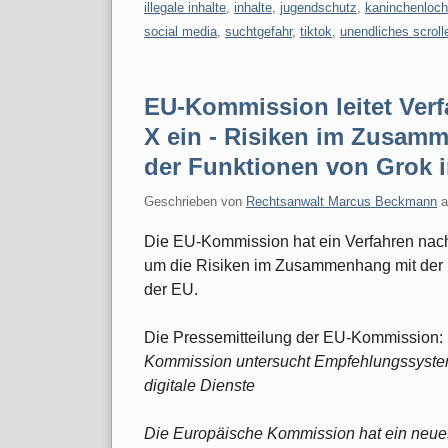
illegale inhalte
,
inhalte
,
jugendschutz
,
kaninchenloch
social media
,
suchtgefahr
,
tiktok
,
unendliches scroll
EU-Kommission leitet Ver
X ein - Risiken im Zusam
der Funktionen von Grok i
Geschrieben von
Rechtsanwalt Marcus Beckmann
Die EU-Kommission hat ein Verfahren nach
um die Risiken im Zusammenhang mit der E
der EU.
Die Pressemitteilung der EU-Kommission:
Kommission untersucht Empfehlungssyste
digitale Dienste
Die Europäische Kommission hat ein neues