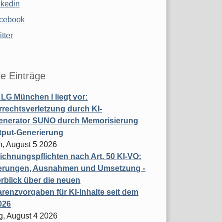
nkedin
cebook
tter
le Einträge
t LG München I liegt vor:
rechtsverletzung durch KI-
enerator SUNO durch Memorisierung
tput-Generierung
h, August 5 2026
chnungspflichten nach Art. 50 KI-VO:
erungen, Ausnahmen und Umsetzung -
rblick über die neuen
renzvorgaben für KI-Inhalte seit dem
026
g, August 4 2026