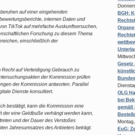
Donners
 beruhen auf einer eingehenden
BGH: K
obewertungsberichte, internen Daten und
Rechtst
von TikTok auf mehrfache Auskunftsersuchen,
Organe 
enschaftlichen Forschung zu diesem Thema
Rechts
reichen, einschließlich der
wettbew
Unterl
Mittwoch
Gesetz
m Recht auf Verteidigung Gebrauch zu
künstli
Untersuchungsakten der Kommission prüfen
Bundesg
llungen der Kommission antworten. Parallel
Diensta
tale Dienste konsultiert.
OLG Ha
bei Bek
ich bestätigt, kann die Kommission eine
gemäß §
it der eine Geldbuße verhängt werden kann,
Bestel
ftreten und der Dauer des Verstoßes
Montag,
ten Jahresumsatzes des Anbieters beträgt.
EuG: Z