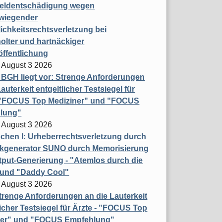
eldentschädigung wegen
wiegender
ichkeitsrechtsverletzung bei
olter und hartnäckiger
öffentlichung
 August 3 2026
t BGH liegt vor: Strenge Anforderungen
auterkeit entgeltlicher Testsiegel für
- "FOCUS Top Mediziner" und "FOCUS
lung"
 August 3 2026
hen I: Urheberrechtsverletzung durch
ikgenerator SUNO durch Memorisierung
put-Generierung - "Atemlos durch die
 und "Daddy Cool"
 August 3 2026
renge Anforderungen an die Lauterkeit
licher Testsiegel für Ärzte - "FOCUS Top
ner" und "FOCUS Empfehlung"