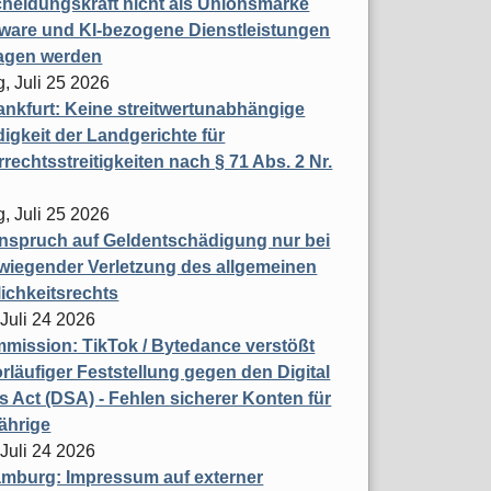
heidungskraft nicht als Unionsmarke
tware und KI-bezogene Dienstleistungen
ragen werden
, Juli 25 2026
nkfurt: Keine streitwertunabhängige
igkeit der Landgerichte für
rechtsstreitigkeiten nach § 71 Abs. 2 Nr.
, Juli 25 2026
nspruch auf Geldentschädigung nur bei
wiegender Verletzung des allgemeinen
ichkeitsrechts
 Juli 24 2026
ission: TikTok / Bytedance verstößt
rläufiger Feststellung gegen den Digital
s Act (DSA) - Fehlen sicherer Konten für
ährige
 Juli 24 2026
mburg: Impressum auf externer