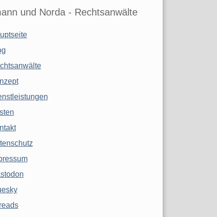
ann und Norda - Rechtsanwälte
uptseite
og
chtsanwälte
nzept
enstleistungen
sten
ntakt
tenschutz
pressum
stodon
uesky
reads