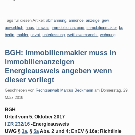
Tags für diesen Artikel:
abmahnung
,
annonce
,
anzeige
,
gew
,
gewerblich
,
haus
,
hinweis
,
immobilienanzeige
,
immobilienmakler
,
kg
berlin
,
makler
,
privat
,
unterlassung
,
wettbewerbsrecht
,
wohnung
BGH: Immobilienmakler muss in
Immobilienanzeigen
Energieausweis angeben wenn
dieser vorliegt
Geschrieben von
Rechtsanwalt Marcus Beckmann
am
Donnerstag, 29.
März 2018
BGH
Urteil vom 5. Oktober 2017
I ZR 232/16
-Energieausweis
UWG §
3a
, §
5a
Abs. 2 und 4; EnEV § 16a; Richtlinie