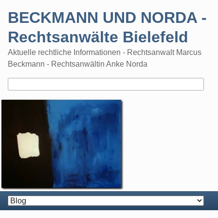
Skip
BECKMANN UND NORDA -
to
content
Rechtsanwälte Bielefeld
Aktuelle rechtliche Informationen - Rechtsanwalt Marcus
Beckmann - Rechtsanwältin Anke Norda