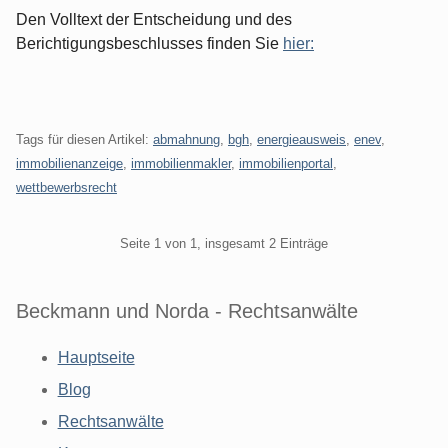
Den Volltext der Entscheidung und des
Berichtigungsbeschlusses finden Sie
hier:
Tags für diesen Artikel:
abmahnung
,
bgh
,
energieausweis
,
enev
,
immobilienanzeige
,
immobilienmakler
,
immobilienportal
,
wettbewerbsrecht
Pagination
Seite 1 von 1, insgesamt 2 Einträge
Beckmann und Norda - Rechtsanwälte
Hauptseite
Blog
Rechtsanwälte