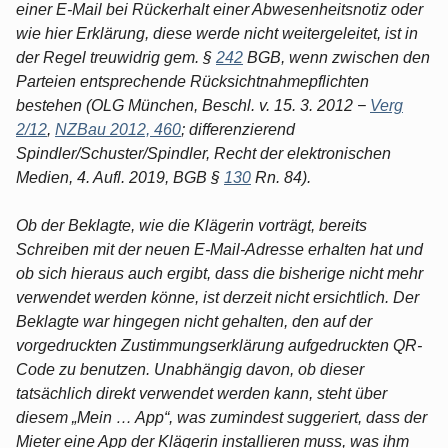
einer E-Mail bei Rückerhalt einer Abwesenheitsnotiz oder
wie hier Erklärung, diese werde nicht weitergeleitet, ist in
der Regel treuwidrig gem. §
242
BGB, wenn zwischen den
Parteien entsprechende Rücksichtnahmepflichten
bestehen (OLG München, Beschl. v. 15. 3. 2012 −
Verg
2/12
,
NZBau 2012, 460
; differenzierend
Spindler/Schuster/Spindler, Recht der elektronischen
Medien, 4. Aufl. 2019, BGB §
130
Rn. 84).
Ob der Beklagte, wie die Klägerin vorträgt, bereits
Schreiben mit der neuen E-Mail-Adresse erhalten hat und
ob sich hieraus auch ergibt, dass die bisherige nicht mehr
verwendet werden könne, ist derzeit nicht ersichtlich. Der
Beklagte war hingegen nicht gehalten, den auf der
vorgedruckten Zustimmungserklärung aufgedruckten QR-
Code zu benutzen. Unabhängig davon, ob dieser
tatsächlich direkt verwendet werden kann, steht über
diesem „Mein … App“, was zumindest suggeriert, dass der
Mieter eine App der Klägerin installieren muss, was ihm