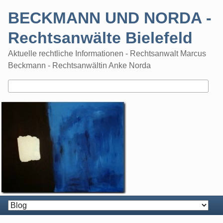
Skip
BECKMANN UND NORDA -
to
content
Rechtsanwälte Bielefeld
Aktuelle rechtliche Informationen - Rechtsanwalt Marcus
Beckmann - Rechtsanwältin Anke Norda