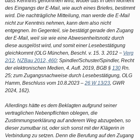
dass Kenntnis genommen wird, wobei das in dem Moment
des Eingangs der E-Mail, wie auch eines Briefes, bestimmt
wird. Die nachträgliche Mitteilung, man werde die E-Mail
nicht zur Kenntnis nehmen, kann dem also nicht
entgegnen. Im Gegenteil, sie bestätigt gerade den Zugang
der E-Mail, weil sie wie eine Abwesenheitsnotiz durch
diese ausgelöst wird, und somit einer Lesebestätigung
gleichkommt (OLG München, Beschl. v. 15. 3. 2012 −
Verg
2/12
,
NZBau 2012, 460
; Spindler/Schuster/Spindler, Recht
der elektronischen Medien, 4. Aufl. 2019, BGB §
130
Rn.
25; zum Zugangsnachweise durch Lesebestätigung, OLG
Hamm, Beschluss vom 10.8.2023 –
26 W 13/23
, GWR
2024, 162).
Allerdings hätte es dem Beklagten aufgrund seiner
vertraglichen Nebenpflichten oblegen, die
Zustimmungserklärung auf anderem Weg abzugeben, so
dieser zumutbar ist, oder sich sonst mit der Klägerin in
Verbindung zu setzen. Denn die Berufung auf den Zugang