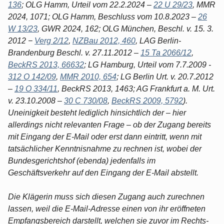
136
; OLG Hamm, Urteil vom 22.2.2024 –
22 U 29/23
, MMR
2024, 1071; OLG Hamm, Beschluss vom 10.8.2023 –
26
W 13/23
, GWR 2024, 162; OLG München, Beschl. v. 15. 3.
2012 −
Verg 2/12
,
NZBau 2012, 460
, LAG Berlin-
Brandenburg Beschl. v. 27.11.2012 –
15 Ta 2066/12
,
BeckRS 2013, 66632
; LG Hamburg, Urteil vom 7.7.2009 -
312 O 142/09
,
MMR 2010, 654
; LG Berlin Urt. v. 20.7.2012
–
19 O 334/11
, BeckRS 2013, 1463; AG Frankfurt a. M. Urt.
v. 23.10.2008 –
30 C 730/08
,
BeckRS 2009, 5792
).
Uneinigkeit besteht lediglich hinsichtlich der – hier
allerdings nicht relevanten Frage – ob der Zugang bereits
mit Eingang der E-Mail oder erst dann eintritt, wenn mit
tatsächlicher Kenntnisnahme zu rechnen ist, wobei der
Bundesgerichtshof (ebenda) jedenfalls im
Geschäftsverkehr auf den Eingang der E-Mail abstellt.
Die Klägerin muss sich diesen Zugang auch zurechnen
lassen, weil die E-Mail-Adresse einen von ihr eröffneten
Empfangsbereich darstellt, welchen sie zuvor im Rechts-