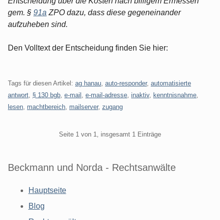
Entscheidung über die Kosten nach billigem Ermessen
gem. §
91a
ZPO dazu, dass diese gegeneinander
aufzuheben sind.
Den Volltext der Entscheidung finden Sie hier:
Tags für diesen Artikel:
ag hanau
,
auto-responder
,
automatisierte
antwort
,
§ 130 bgb
,
e-mail
,
e-mail-adresse
,
inaktiv
,
kenntnisnahme
,
lesen
,
machtbereich
,
mailserver
,
zugang
Pagination
Seite 1 von 1, insgesamt 1 Einträge
Beckmann und Norda - Rechtsanwälte
Hauptseite
Blog