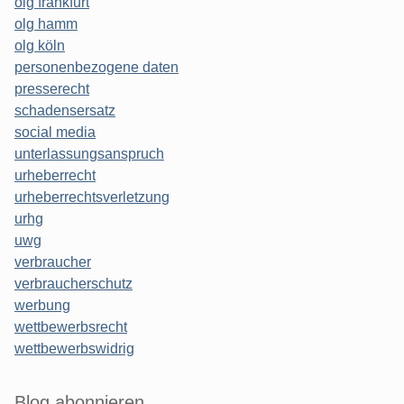
olg frankfurt
olg hamm
olg köln
personenbezogene daten
presserecht
schadensersatz
social media
unterlassungsanspruch
urheberrecht
urheberrechtsverletzung
urhg
uwg
verbraucher
verbraucherschutz
werbung
wettbewerbsrecht
wettbewerbswidrig
Blog abonnieren