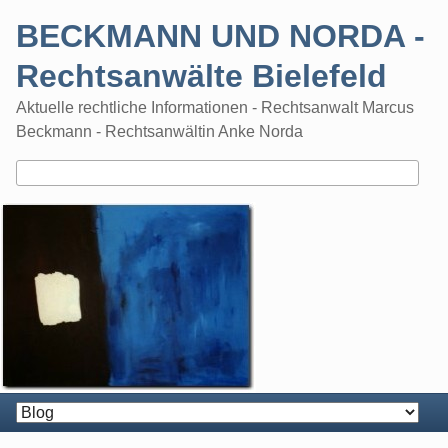
Skip
BECKMANN UND NORDA -
to
content
Rechtsanwälte Bielefeld
Aktuelle rechtliche Informationen - Rechtsanwalt Marcus
Beckmann - Rechtsanwältin Anke Norda