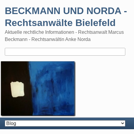
Skip
BECKMANN UND NORDA -
to
content
Rechtsanwälte Bielefeld
Aktuelle rechtliche Informationen - Rechtsanwalt Marcus
Beckmann - Rechtsanwältin Anke Norda