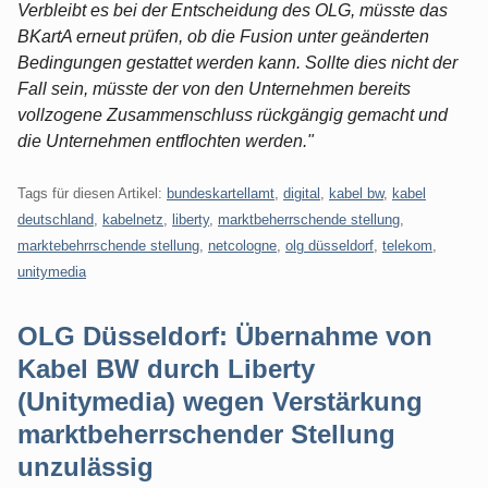
Verbleibt es bei der Entscheidung des OLG, müsste das
BKartA erneut prüfen, ob die Fusion unter geänderten
Bedingungen gestattet werden kann. Sollte dies nicht der
Fall sein, müsste der von den Unternehmen bereits
vollzogene Zusammenschluss rückgängig gemacht und
die Unternehmen entflochten werden."
Tags für diesen Artikel:
bundeskartellamt
,
digital
,
kabel bw
,
kabel
deutschland
,
kabelnetz
,
liberty
,
marktbeherrschende stellung
,
marktebehrrschende stellung
,
netcologne
,
olg düsseldorf
,
telekom
,
unitymedia
OLG Düsseldorf: Übernahme von
Kabel BW durch Liberty
(Unitymedia) wegen Verstärkung
marktbeherrschender Stellung
unzulässig