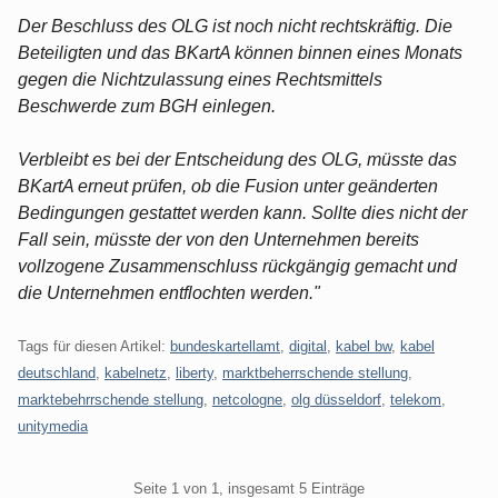
Der Beschluss des OLG ist noch nicht rechtskräftig. Die
Beteiligten und das BKartA können binnen eines Monats
gegen die Nichtzulassung eines Rechtsmittels
Beschwerde zum BGH einlegen.
Verbleibt es bei der Entscheidung des OLG, müsste das
BKartA erneut prüfen, ob die Fusion unter geänderten
Bedingungen gestattet werden kann. Sollte dies nicht der
Fall sein, müsste der von den Unternehmen bereits
vollzogene Zusammenschluss rückgängig gemacht und
die Unternehmen entflochten werden."
Tags für diesen Artikel:
bundeskartellamt
,
digital
,
kabel bw
,
kabel
deutschland
,
kabelnetz
,
liberty
,
marktbeherrschende stellung
,
marktebehrrschende stellung
,
netcologne
,
olg düsseldorf
,
telekom
,
unitymedia
Pagination
Seite 1 von 1, insgesamt 5 Einträge