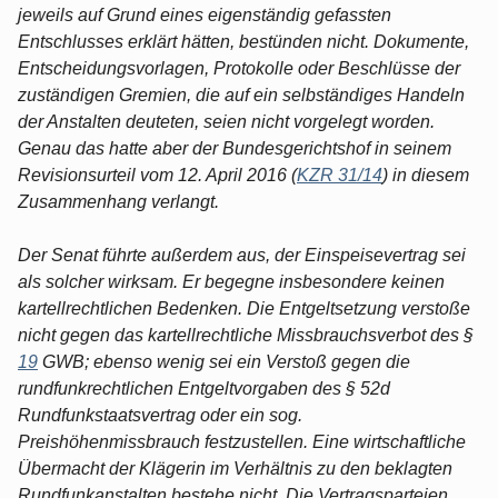
jeweils auf Grund eines eigenständig gefassten
Entschlusses erklärt hätten, bestünden nicht. Dokumente,
Entscheidungsvorlagen, Protokolle oder Beschlüsse der
zuständigen Gremien, die auf ein selbständiges Handeln
der Anstalten deuteten, seien nicht vorgelegt worden.
Genau das hatte aber der Bundesgerichtshof in seinem
Revisionsurteil vom 12. April 2016 (
KZR 31/14
) in diesem
Zusammenhang verlangt.
Der Senat führte außerdem aus, der Einspeisevertrag sei
als solcher wirksam. Er begegne insbesondere keinen
kartellrechtlichen Bedenken. Die Entgeltsetzung verstoße
nicht gegen das kartellrechtliche Missbrauchsverbot des §
19
GWB; ebenso wenig sei ein Verstoß gegen die
rundfunkrechtlichen Entgeltvorgaben des § 52d
Rundfunkstaatsvertrag oder ein sog.
Preishöhenmissbrauch festzustellen. Eine wirtschaftliche
Übermacht der Klägerin im Verhältnis zu den beklagten
Rundfunkanstalten bestehe nicht. Die Vertragsparteien