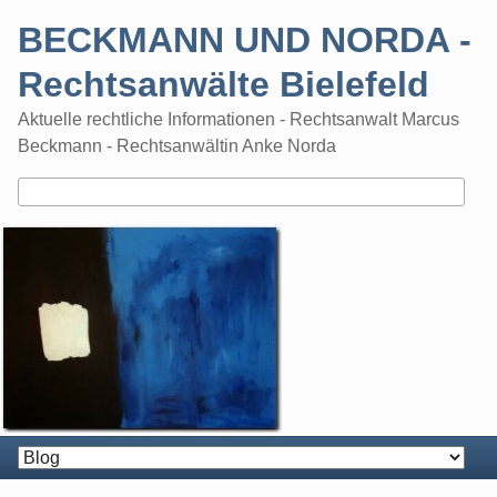
Skip
BECKMANN UND NORDA -
to
content
Rechtsanwälte Bielefeld
Aktuelle rechtliche Informationen - Rechtsanwalt Marcus
Beckmann - Rechtsanwältin Anke Norda