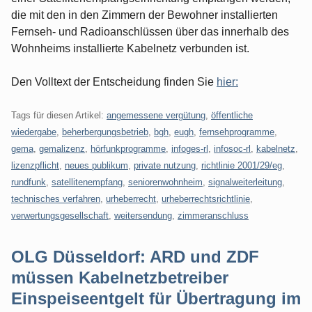
die mit den in den Zimmern der Bewohner installierten
Fernseh- und Radioanschlüssen über das innerhalb des
Wohnheims installierte Kabelnetz verbunden ist.
Den Volltext der Entscheidung finden Sie
hier:
Tags für diesen Artikel:
angemessene vergütung
,
öffentliche
wiedergabe
,
beherbergungsbetrieb
,
bgh
,
eugh
,
fernsehprogramme
,
gema
,
gemalizenz
,
hörfunkprogramme
,
infoges-rl
,
infosoc-rl
,
kabelnetz
,
lizenzpflicht
,
neues publikum
,
private nutzung
,
richtlinie 2001/29/eg
,
rundfunk
,
satellitenempfang
,
seniorenwohnheim
,
signalweiterleitung
,
technisches verfahren
,
urheberrecht
,
urheberrechtsrichtlinie
,
verwertungsgesellschaft
,
weitersendung
,
zimmeranschluss
OLG Düsseldorf: ARD und ZDF
müssen Kabelnetzbetreiber
Einspeiseentgelt für Übertragung im