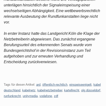
unterlägen hinsichtlich der Signaleinspeisung einer
wechselseitigen Abhängigkeit. Eine wettbewerbsrechtlich
relevante Ausbeutung der Rundfunkanstalten liege nicht
vor.
In erster Instanz hatte das Landgericht Köln die Klage der
Netzbetreiberin abgewiesen. Das zunächst ergangene
Berufungsurteil des erkennenden Senats wurde vom
Bundesgerichtshof in der Revisionsinstanz zum Teil
aufgehoben und zur erneuten Verhandlung und
Entscheidung zurückverwiesen.
Tags für diesen Artikel:
ard
,
öffentlich-rechtlich
,
einspeiseentgelt
,
kabel
deutschland
,
kabelnetz
,
kabelnetzbetreiber
,
kartellrecht
,
olg düsseldorf
,
runfunkrecht
,
unitymedia
,
vodafone
,
zdf