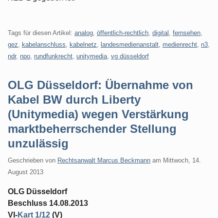
Tags für diesen Artikel:
analog
,
öffentlich-rechtlich
,
digital
,
fernsehen
,
gez
,
kabelanschluss
,
kabelnetz
,
landesmedienanstalt
,
medienrecht
,
n3
,
ndr
,
npo
,
rundfunkrecht
,
unitymedia
,
vg düsseldorf
OLG Düsseldorf: Übernahme von
Kabel BW durch Liberty
(Unitymedia) wegen Verstärkung
marktbeherrschender Stellung
unzulässig
Geschrieben von
Rechtsanwalt Marcus Beckmann
am
Mittwoch, 14.
August 2013
OLG Düsseldorf
Beschluss 14.08.2013
VI-
Kart 1/12
(V)