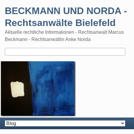
Skip
BECKMANN UND NORDA -
to
content
Rechtsanwälte Bielefeld
Aktuelle rechtliche Informationen - Rechtsanwalt Marcus
Beckmann - Rechtsanwältin Anke Norda