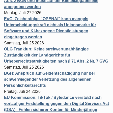
Abs. 2 BGB und muss auf der Bestellabgabeseite
angegeben werden
Montag, Juli 27 2026
EuG: Zeichenfolge "OPENAI" kann mangels
Unterscheidungskraft nicht als Unionsmarke für
Software und KI-bezogene Dienstleistungen
eingetragen werden
Samstag, Juli 25 2026
OLG Frankfurt: Keine streitwertunabhängige
Zuständigkeit der Landgerichte für
Urheberrechtsstreitigkeiten nach § 71 Abs. 2 Nr. 7 GVG
Samstag, Juli 25 2026
BGH: Anspruch auf Geldentschädigung nur bei
schwerwiegender Verletzung des allgemeinen
Persönlichkeitsrechts
Freitag, Juli 24 2026
EU-Kommission: TikTok / Bytedance verstößt nach
vorläufiger Feststellung gegen den Digital Services Act
(DSA) - Fehlen sicherer Konten für Minderjährige