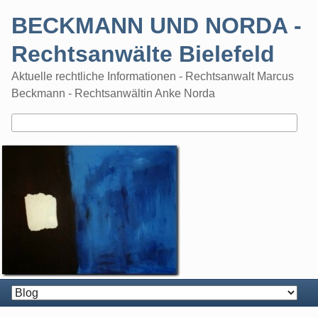
Skip
BECKMANN UND NORDA -
to
content
Rechtsanwälte Bielefeld
Aktuelle rechtliche Informationen - Rechtsanwalt Marcus
Beckmann - Rechtsanwältin Anke Norda