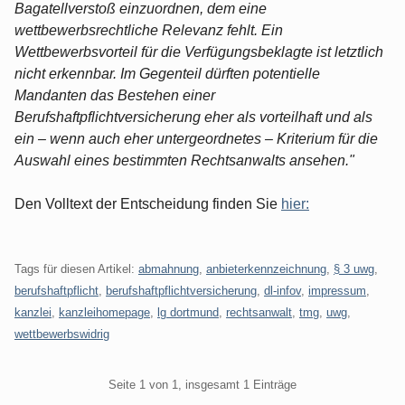
Bagatellverstoß einzuordnen, dem eine
wettbewerbsrechtliche Relevanz fehlt. Ein
Wettbewerbsvorteil für die Verfügungsbeklagte ist letztlich
nicht erkennbar. Im Gegenteil dürften potentielle
Mandanten das Bestehen einer
Berufshaftpflichtversicherung eher als vorteilhaft und als
ein – wenn auch eher untergeordnetes – Kriterium für die
Auswahl eines bestimmten Rechtsanwalts ansehen."
Den Volltext der Entscheidung finden Sie
hier:
Tags für diesen Artikel:
abmahnung
,
anbieterkennzeichnung
,
§ 3 uwg
,
berufshaftpflicht
,
berufshaftpflichtversicherung
,
dl-infov
,
impressum
,
kanzlei
,
kanzleihomepage
,
lg dortmund
,
rechtsanwalt
,
tmg
,
uwg
,
wettbewerbswidrig
Pagination
Seite 1 von 1, insgesamt 1 Einträge