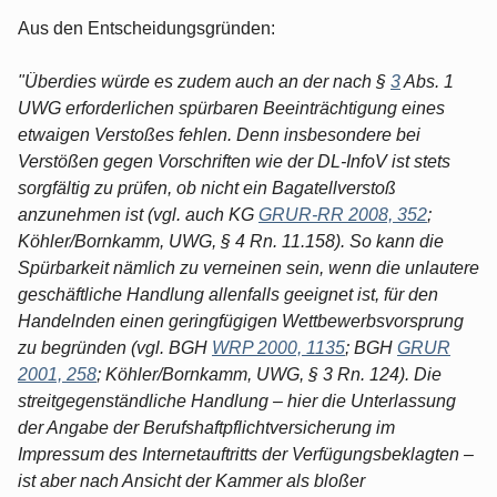
Aus den Entscheidungsgründen:
"Überdies würde es zudem auch an der nach §
3
Abs. 1
UWG erforderlichen spürbaren Beeinträchtigung eines
etwaigen Verstoßes fehlen. Denn insbesondere bei
Verstößen gegen Vorschriften wie der DL-InfoV ist stets
sorgfältig zu prüfen, ob nicht ein Bagatellverstoß
anzunehmen ist (vgl. auch KG
GRUR-RR 2008, 352
;
Köhler/Bornkamm, UWG, § 4 Rn. 11.158). So kann die
Spürbarkeit nämlich zu verneinen sein, wenn die unlautere
geschäftliche Handlung allenfalls geeignet ist, für den
Handelnden einen geringfügigen Wettbewerbsvorsprung
zu begründen (vgl. BGH
WRP 2000, 1135
; BGH
GRUR
2001, 258
; Köhler/Bornkamm, UWG, § 3 Rn. 124). Die
streitgegenständliche Handlung – hier die Unterlassung
der Angabe der Berufshaftpflichtversicherung im
Impressum des Internetauftritts der Verfügungsbeklagten –
ist aber nach Ansicht der Kammer als bloßer