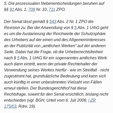
5. Die prozessualen Nebenentscheidungen beruhen auf
§§
91
Abs. 1,
708
Nr. 10,
711
ZPO.
Der Senat lässt gemäß §
543
Abs. 2 Nr. 1 ZPO die
Revision zu. Bei der Anwendung von §
5
Abs. 1 UrhG geht
es um die Austarierung der Reichweite der Schutzsphäre
des Urhebers auf der einen und des Allgemeininteresses
an der Publizität von „amtlichen Werken“ auf der anderen
Seite. Dabei hat die Frage, ob die Urheberrechtsfreiheit
nach §
5
Abs. 1 UrhG für ein sogenanntes amtliches Werk
auch dann eintritt, wenn der private Rechtehalter der
Verwendung seines Werkes hierfür - wie im Streitfall - nicht
zugestimmt hat, grundsätzliche Bedeutung und kann sich
auch künftig in einer unbestimmten Vielzahl von Fällen
erneut stellen. Der Bundesgerichthof hat diese
Rechtsfrage, soweit für den Senat ersichtlich, bislang nicht
entschieden (vgl. BGH, Urteil vom 6. Juli 2006,
I ZR
175/03
, Rdnr. 19).