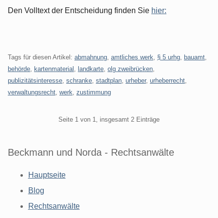
Den Volltext der Entscheidung finden Sie
hier:
Tags für diesen Artikel:
abmahnung
,
amtliches werk
,
§ 5 urhg
,
bauamt
,
behörde
,
kartenmaterial
,
landkarte
,
olg zweibrücken
,
publizitätsinteresse
,
schranke
,
stadtplan
,
urheber
,
urheberrecht
,
verwaltungsrecht
,
werk
,
zustimmung
Pagination
Seite 1 von 1, insgesamt 2 Einträge
Beckmann und Norda - Rechtsanwälte
Hauptseite
Blog
Rechtsanwälte