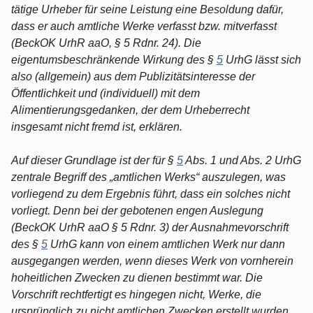
tätige Urheber für seine Leistung eine Besoldung dafür,
dass er auch amtliche Werke verfasst bzw. mitverfasst
(BeckOK UrhR aaO, § 5 Rdnr. 24). Die
eigentumsbeschränkende Wirkung des §
5
UrhG lässt sich
also (allgemein) aus dem Publizitätsinteresse der
Öffentlichkeit und (individuell) mit dem
Alimentierungsgedanken, der dem Urheberrecht
insgesamt nicht fremd ist, erklären.
Auf dieser Grundlage ist der für §
5
Abs. 1 und Abs. 2 UrhG
zentrale Begriff des „amtlichen Werks“ auszulegen, was
vorliegend zu dem Ergebnis führt, dass ein solches nicht
vorliegt. Denn bei der gebotenen engen Auslegung
(BeckOK UrhR aaO § 5 Rdnr. 3) der Ausnahmevorschrift
des §
5
UrhG kann von einem amtlichen Werk nur dann
ausgegangen werden, wenn dieses Werk von vornherein
hoheitlichen Zwecken zu dienen bestimmt war. Die
Vorschrift rechtfertigt es hingegen nicht, Werke, die
ursprünglich zu nicht amtlichen Zwecken erstellt wurden