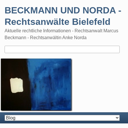
Skip
BECKMANN UND NORDA -
to
content
Rechtsanwälte Bielefeld
Aktuelle rechtliche Informationen - Rechtsanwalt Marcus
Beckmann - Rechtsanwältin Anke Norda