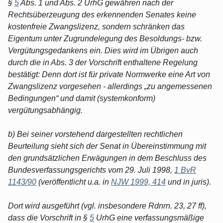
§
5
Abs. 1 und Abs. 2 UrhG gewähren nach der
Rechtsüberzeugung des erkennenden Senates keine
kostenfreie Zwangslizenz, sondern schränken das
Eigentum unter Zugrundelegung des Besoldungs- bzw.
Vergütungsgedankens ein. Dies wird im Übrigen auch
durch die in Abs. 3 der Vorschrift enthaltene Regelung
bestätigt: Denn dort ist für private Normwerke eine Art von
Zwangslizenz vorgesehen - allerdings „zu angemessenen
Bedingungen“ und damit (systemkonform)
vergütungsabhängig.
b) Bei seiner vorstehend dargestellten rechtlichen
Beurteilung sieht sich der Senat in Übereinstimmung mit
den grundsätzlichen Erwägungen in dem Beschluss des
Bundesverfassungsgerichts vom 29. Juli 1998,
1 BvR
1143/90
(veröffentlicht u.a. in
NJW 1999, 414
und in juris).
Dort wird ausgeführt (vgl. insbesondere Rdnrn. 23, 27 ff),
dass die Vorschrift in §
5
UrhG eine verfassungsmäßige