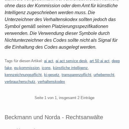
ohne dass der Kommission oder dem Amt für künstliche
Intelligenz zugeschrieben werden muss. Die
Unterzeichner des Verhaltenskodex sollten jedoch das
Symbol gemäß seinen Platzierungsspezifikationen
verwenden. Die Verwendung dieser Symbole durch
Nichtunterzeichner des Codes sollte nicht als Signal für
die Einhaltung des Codes ausgelegt werden.
Tags für diesen Artikel:
ai act
,
ai act service desk
,
art 50 ai act
,
deep
fake
,
eu-kommission
,
icons
,
künstliche intelligenz
,
kennzeichnungspflicht
,
ki-gesetz
,
transparenzpflicht
,
urheberrecht
,
verbraucherschutz
,
verhaltenskodex
Pagination
Seite 1 von 1, insgesamt 2 Einträge
Beckmann und Norda - Rechtsanwälte