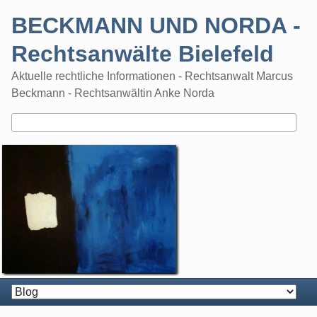
Skip
BECKMANN UND NORDA -
to
content
Rechtsanwälte Bielefeld
Aktuelle rechtliche Informationen - Rechtsanwalt Marcus
Beckmann - Rechtsanwältin Anke Norda