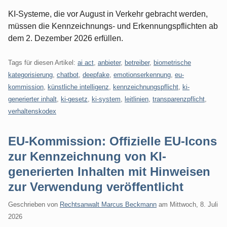
KI-Systeme, die vor August in Verkehr gebracht werden,
müssen die Kennzeichnungs- und Erkennungspflichten ab
dem 2. Dezember 2026 erfüllen.
Tags für diesen Artikel:
ai act
,
anbieter
,
betreiber
,
biometrische
kategorisierung
,
chatbot
,
deepfake
,
emotionserkennung
,
eu-
kommission
,
künstliche intelligenz
,
kennzeichnungspflicht
,
ki-
generierter inhalt
,
ki-gesetz
,
ki-system
,
leitlinien
,
transparenzpflicht
,
verhaltenskodex
EU-Kommission: Offizielle EU-Icons
zur Kennzeichnung von KI-
generierten Inhalten mit Hinweisen
zur Verwendung veröffentlicht
Geschrieben von
Rechtsanwalt Marcus Beckmann
am
Mittwoch, 8. Juli
2026