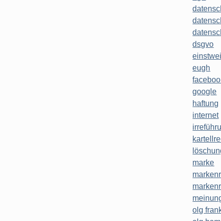
datensc
datensc
datensc
dsgvo
einstwe
eugh
faceboo
google
haftung
internet
irreführ
kartellr
löschun
marke
markenr
markenr
meinung
olg frank