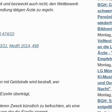
ck und bezweckt auch nicht, den Wettbewerb
BGH: G
dlung tätigen Ärzte zu regeln.
schwer
Persönl
wiederh
Bildver
O 474/10
Montag,
Volltex
3/11
,
MedR 2014, 498
an die L
Ärzte 
Empfeh
Montag,
LG Münc
KI-Mus
er mit Geldstrafe wird bestraft, wer
und Out
Nacht"
Eizelle überträgt,
Montag,
BGH: St
deren Zweck künstlich zu befruchten, als eine
entgelt
von der die Eizelle stammt,