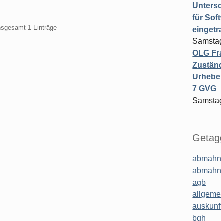
Untersc
für Sof
insgesamt 1 Einträge
einget
Samstag
OLG Fra
Zuständ
Urheber
7 GVG
Samstag
Getagg
abmahn
abmahn
agb
allgeme
auskunf
bgh