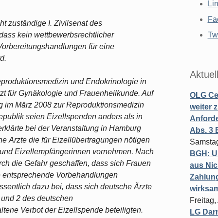
Li
Fa
t zuständige I. Zivilsenat des
dass kein wettbewerbsrechtlicher
Twi
Vorbereitungshandlungen für eine
d.
Aktuel
 Reproduktionsmedizin und Endokrinologie in
zt für Gynäkologie und Frauenheilkunde. Auf
OLG Cel
rg im März 2008 zur Reproduktionsmedizin
weiter 
epublik seien Eizellspenden anders als in
Anforde
erklärte bei der Veranstaltung in Hamburg
Abs. 3
e Ärzte die für Eizellübertragungen nötigen
Samstag
 und Eizellempfängerinnen vornehmen. Nach
BGH: U
rch die Gefahr geschaffen, dass sich Frauen
aus Nic
se entsprechende Vorbehandlungen
Zahlun
sentlich dazu bei, dass sich deutsche Ärzte
wirksa
1 und 2 des deutschen
Freitag
ene Verbot der Eizellspende beteiligten.
LG Darm