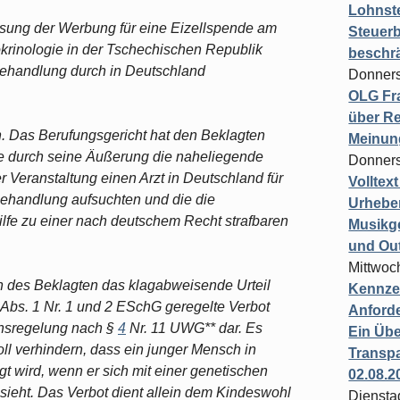
Lohnste
ssung der Werbung für eine Eizellspende am
Steuerb
okrinologie in der Tschechischen Republik
beschr
rbehandlung durch in Deutschland
Donners
OLG Fra
über Re
. Das Berufungsgericht hat den Beklagten
Meinun
be durch seine Äußerung die naheliegende
Donners
 Veranstaltung einen Arzt in Deutschland für
Volltex
Behandlung aufsuchten und die die
Urheber
lfe zu einer nach deutschem Recht strafbaren
Musikg
und Ou
Mittwoc
n des Beklagten das klagabweisende Urteil
Kennzei
1 Abs. 1 Nr. 1 und 2 ESchG geregelte Verbot
Anford
tensregelung nach §
4
Nr. 11 UWG** dar. Es
Ein Übe
l verhindern, dass ein junger Mensch in
Transpa
gt wird, wenn er sich mit einer genetischen
02.08.2
 sieht. Das Verbot dient allein dem Kindeswohl
Diensta