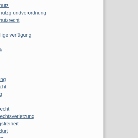
hutz
hutzgrundverordnung
hutzrecht
ilige verfügung
k
ung
echt
g
echt
echtsverletzung
sfreiheit
furt