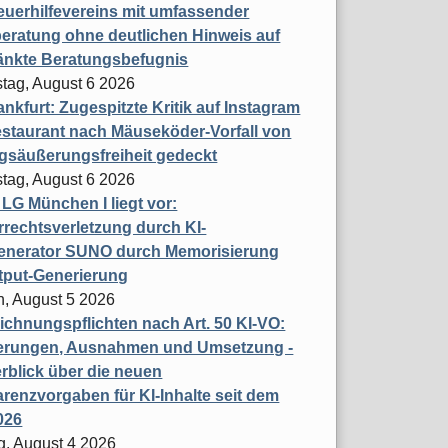
uerhilfevereins mit umfassender
eratung ohne deutlichen Hinweis auf
änkte Beratungsbefugnis
tag, August 6 2026
nkfurt: Zugespitzte Kritik auf Instagram
staurant nach Mäuseköder-Vorfall von
gsäußerungsfreiheit gedeckt
tag, August 6 2026
t LG München I liegt vor:
rechtsverletzung durch KI-
enerator SUNO durch Memorisierung
tput-Generierung
h, August 5 2026
chnungspflichten nach Art. 50 KI-VO:
erungen, Ausnahmen und Umsetzung -
rblick über die neuen
renzvorgaben für KI-Inhalte seit dem
026
g, August 4 2026