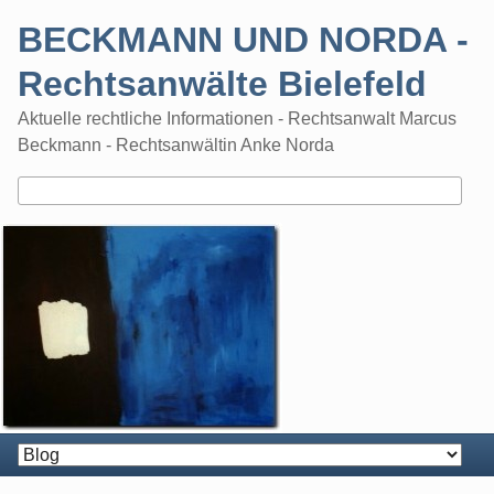
Skip
BECKMANN UND NORDA -
to
content
Rechtsanwälte Bielefeld
Aktuelle rechtliche Informationen - Rechtsanwalt Marcus
Beckmann - Rechtsanwältin Anke Norda