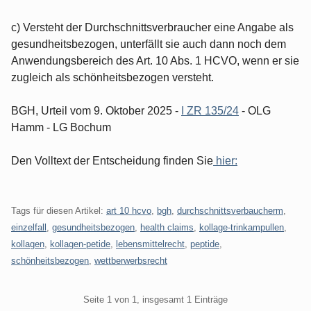
c) Versteht der Durchschnittsverbraucher eine Angabe als
gesundheitsbezogen, unterfällt sie auch dann noch dem
Anwendungsbereich des Art. 10 Abs. 1 HCVO, wenn er sie
zugleich als schönheitsbezogen versteht.
BGH, Urteil vom 9. Oktober 2025 -
I ZR 135/24
- OLG
Hamm - LG Bochum
Den Volltext der Entscheidung finden Sie
hier:
Tags für diesen Artikel:
art 10 hcvo
,
bgh
,
durchschnittsverbaucherm
,
einzelfall
,
gesundheitsbezogen
,
health claims
,
kollage-trinkampullen
,
kollagen
,
kollagen-petide
,
lebensmittelrecht
,
peptide
,
schönheitsbezogen
,
wettberwerbsrecht
Pagination
Seite 1 von 1, insgesamt 1 Einträge