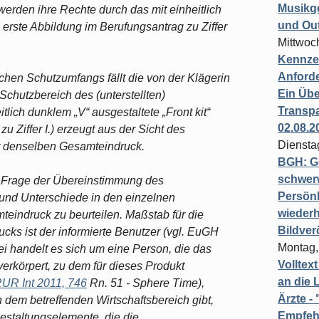
Musikg
erden ihre Rechte durch das mit einheitlich
und Ou
e erste Abbildung im Berufungsantrag zu Ziffer
Mittwoc
Kennzei
Anford
chen Schutzumfangs fällt die von der Klägerin
Ein Übe
Schutzbereich des (unterstellten)
Transpa
ich dunklem „V“ ausgestaltete „Front kit“
02.08.2
u Ziffer I.) erzeugt aus der Sicht des
Diensta
t denselben Gesamteindruck.
BGH: G
schwer
e Frage der Übereinstimmung des
Persönl
nd Unterschiede in den einzelnen
wiederh
eindruck zu beurteilen. Maßstab für die
Bildver
ks ist der informierte Benutzer (vgl. EuGH
Montag,
ei handelt es sich um eine Person, die das
Volltex
rkörpert, zu dem für dieses Produkt
an die L
UR Int 2011, 746
Rn. 51 - Sphere Time),
Ärzte 
dem betreffenden Wirtschaftsbereich gibt,
Empfeh
estaltungselemente, die die