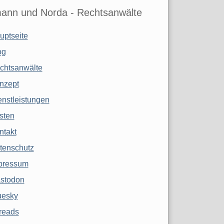
ann und Norda - Rechtsanwälte
uptseite
og
chtsanwälte
nzept
enstleistungen
sten
ntakt
tenschutz
pressum
stodon
uesky
reads