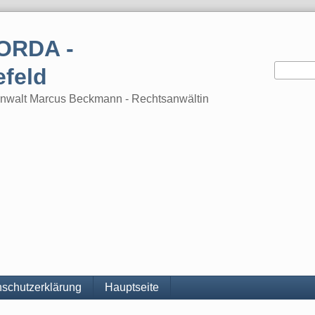
ORDA -
efeld
tsanwalt Marcus Beckmann - Rechtsanwältin
schutzerklärung
Hauptseite