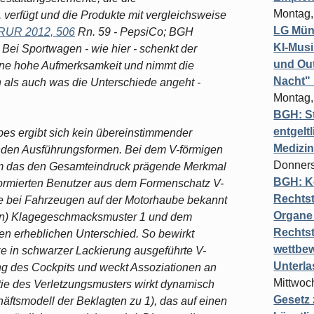
Montag,
erfügt und die Produkte mit vergleichsweise
LG Münc
RUR 2012, 506
Rn. 59 - PepsiCo; BGH
KI-Mus
 Bei Sportwagen - wie hier - schenkt der
und Out
ine hohe Aufmerksamkeit und nimmt die
Nacht"
 als auch was die Unterschiede angeht -
Montag,
BGH: St
entgelt
es ergibt sich kein übereinstimmender
Medizi
den Ausführungsformen. Bei dem V-förmigen
Donners
um das den Gesamteindruck prägende Merkmal
BGH: K
formierten Benutzer aus dem Formenschatz V-
Rechtst
e bei Fahrzeugen auf der Motorhaube bekannt
Organe 
lten) Klagegeschmacksmuster 1 und dem
Rechts
nen erheblichen Unterschied. So bewirkt
wettbew
ze in schwarzer Lackierung ausgeführte V-
Unterl
ng des Cockpits und weckt Assoziationen an
Mittwoch
ie des Verletzungsmusters wirkt dynamisch
Gesetz
äftsmodell der Beklagten zu 1), das auf einen