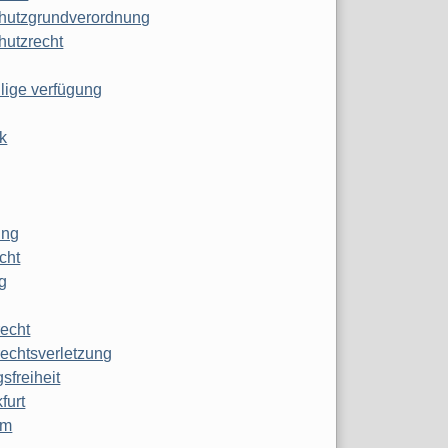
hutzgrundverordnung
hutzrecht
ilige verfügung
k
ung
echt
g
echt
echtsverletzung
sfreiheit
furt
mm