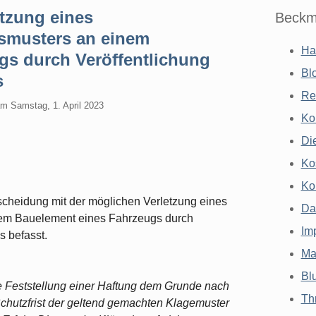
tzung eines
Beckm
smusters an einem
Ha
gs durch Veröffentlichung
Bl
s
Re
am
Samstag, 1. April 2023
Ko
Di
Ko
Ko
scheidung mit der möglichen Verletzung eines
Da
em Bauelement eines Fahrzeugs durch
Im
s befasst.
Ma
Bl
ie Feststellung einer Haftung dem Grunde nach
Th
Schutzfrist der geltend gemachten Klagemuster