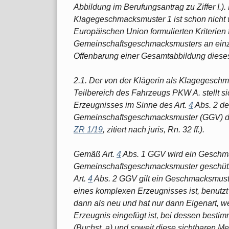
Abbildung im Berufungsantrag zu Ziffer I.)
Klagegeschmacksmuster 1 ist schon nicht 
Europäischen Union formulierten Kriterien 
Gemeinschaftsgeschmacksmusters an einze
Offenbarung einer Gesamtabbildung dieses E
2.1. Der von der Klägerin als Klagegesc
Teilbereich des Fahrzeugs PKW A. stellt 
Erzeugnisses im Sinne des Art.
4
Abs. 2 de
Gemeinschaftsgeschmacksmuster (GGV) dar 
ZR 1/19
, zitiert nach juris, Rn. 32 ff.).
Gemäß Art.
4
Abs. 1 GGV wird ein Geschm
Gemeinschaftsgeschmacksmuster geschützt,
Art.
4
Abs. 2 GGV gilt ein Geschmacksmust
eines komplexen Erzeugnisses ist, benutzt 
dann als neu und hat nur dann Eigenart, 
Erzeugnis eingefügt ist, bei dessen best
(Buchst. a) und soweit diese sichtbaren M