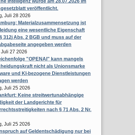
che Intelligenz wurde am 28.07.2026 im
esetzblatt veröffentlicht.
g, Juli 28 2026
mburg: Materialzusammensetzung ist
leidung eine wesentliche Eigenschaft
 312j Abs. 2 BGB und muss auf der
labgabeseite angegeben werden
 Juli 27 2026
eichenfolge "OPENAI" kann mangels
heidungskraft nicht als Unionsmarke
tware und KI-bezogene Dienstleistungen
ragen werden
, Juli 25 2026
nkfurt: Keine streitwertunabhängige
igkeit der Landgerichte für
rechtsstreitigkeiten nach § 71 Abs. 2 Nr.
, Juli 25 2026
nspruch auf Geldentschädigung nur bei