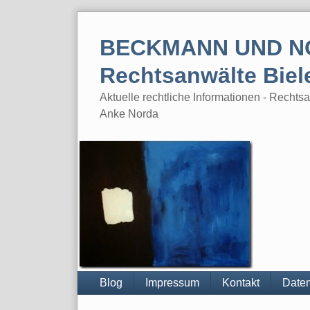
Skip
to
BECKMANN UND N
content
Rechtsanwälte Biel
Aktuelle rechtliche Informationen - Rech
Anke Norda
Blog
Impressum
Kontakt
Daten