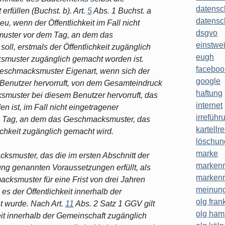
datensc
rfüllen (Buchst. b). Art.
5
Abs. 1 Buchst. a
datensc
, wenn der Öffentlichkeit im Fall nicht
dsgvo
uster vor dem Tag, an dem das
einstwe
ll, erstmals der Öffentlichkeit zugänglich
eugh
smuster zugänglich gemacht worden ist.
faceboo
Geschmacksmuster Eigenart, wenn sich der
google
 Benutzer hervorruft, von dem Gesamteindruck
haftung
smuster bei diesem Benutzer hervorruft, das
internet
n ist, im Fall nicht eingetragener
irreführ
 Tag, an dem das Geschmacksmuster, das
kartellr
ichkeit zugänglich gemacht wird.
löschun
marke
smuster, das die im ersten Abschnitt der
markenr
 genannten Voraussetzungen erfüllt, als
markenr
ksmuster für eine Frist von drei Jahren
meinung
s der Öffentlichkeit innerhalb der
olg frank
t wurde. Nach Art.
11
Abs. 2 Satz 1 GGV gilt
olg ha
it innerhalb der Gemeinschaft zugänglich