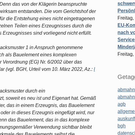
schwer
. Denn das von der Klägerin beanspruchte
Persönl
wirksam entstanden. Die vom Gerichtshof der
Freitag,
für die Entstehung eines nicht eingetragenen
EU-Komm
lnen Teilen eines Erzeugnisses durch die
nach vo
rzeugnisses sind vorliegend nicht erfüllt.
Service
Minderj
hmacksmuster 1 in Anspruch genommene
Freitag,
sich als Bauelement eines komplexen
r Verordnung (EG) Nr. 6/2002 über das
(vgl. BGH, Urteil vom 10. März 2022, Az.:
I
Getagg
abmahn
acksmuster durch ein
abmahn
 soweit es neu ist und Eigenart hat. Gemäß
agb
er, das in einem Erzeugnis, das Bauelement
allgeme
oder in dieses Erzeugnis eingefügt wird, nur
auskunf
wenn das Bauelement, das in das komplexe
bgh
immungsgemäßer Verwendung sichtbar bleibt
datensc
erkmale des Bauelements selbst die