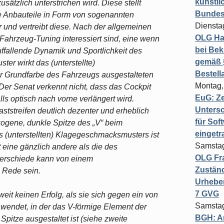
künstli
sätzlich unterstrichen wird. Diese stellt
Bundesg
e Anbauteile in Form von sogenannten
Diensta
 und vertreibt diese. Nach der allgemeinen
OLG Ha
Fahrzeug-Tuning interessiert sind, eine wenn
bei Bek
uffallende Dynamik und Sportlichkeit des
gemäß §
er wirkt das (unterstellte)
Bestel
r Grundfarbe des Fahrzeugs ausgestalteten
Montag,
 Der Senat verkennt nicht, dass das Cockpit
EuG: Z
lls optisch nach vorne verlängert wird.
Untersc
ststreifen deutlich dezenter und erheblich
für Sof
zogene, dunkle Spitze des „V“ beim
einget
 (unterstellten) Klagegeschmacksmusters ist
Samstag
 eine gänzlich andere als die des
OLG Fra
terschiede kann von einem
Zuständ
 Rede sein.
Urheber
7 GVG
eit keinen Erfolg, als sie sich gegen ein von
Samstag
“ wendet, in der das V-förmige Element der
BGH: A
pitze ausgestaltet ist (siehe zweite