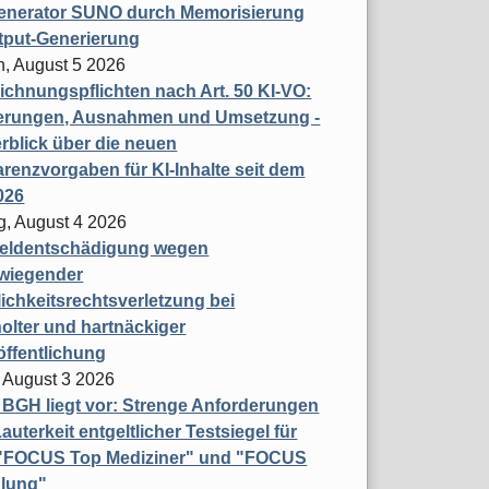
enerator SUNO durch Memorisierung
tput-Generierung
h, August 5 2026
chnungspflichten nach Art. 50 KI-VO:
erungen, Ausnahmen und Umsetzung -
rblick über die neuen
renzvorgaben für KI-Inhalte seit dem
026
g, August 4 2026
eldentschädigung wegen
wiegender
ichkeitsrechtsverletzung bei
olter und hartnäckiger
öffentlichung
 August 3 2026
t BGH liegt vor: Strenge Anforderungen
auterkeit entgeltlicher Testsiegel für
- "FOCUS Top Mediziner" und "FOCUS
lung"