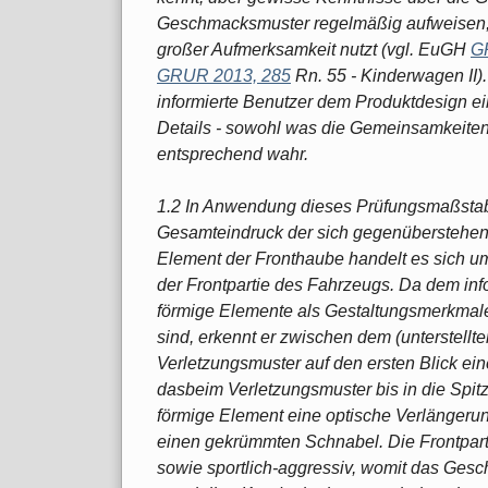
Geschmacksmuster regelmäßig aufweisen, v
großer Aufmerksamkeit nutzt (vgl. EuGH
G
GRUR 2013, 285
Rn. 55 - Kinderwagen II).
informierte Benutzer dem Produktdesign e
Details - sowohl was die Gemeinsamkeiten
entsprechend wahr.
1.2 In Anwendung dieses Prüfungsmaßstab
Gesamteindruck der sich gegenüberstehen
Element der Fronthaube handelt es sich 
der Frontpartie des Fahrzeugs. Da dem in
förmige Elemente als Gestaltungsmerkmal
sind, erkennt er zwischen dem (unterstel
Verletzungsmuster auf den ersten Blick ei
dasbeim Verletzungsmuster bis in die Spit
förmige Element eine optische Verlängeru
einen gekrümmten Schnabel. Die Frontpart
sowie sportlich-aggressiv, womit das Gesch