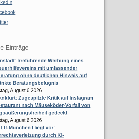
nkedin
cebook
tter
le Einträge
stadt: Irreführende Werbung eines
uerhilfevereins mit umfassender
eratung ohne deutlichen Hinweis auf
änkte Beratungsbefugnis
tag, August 6 2026
nkfurt: Zugespitzte Kritik auf Instagram
staurant nach Mäuseköder-Vorfall von
gsäußerungsfreiheit gedeckt
tag, August 6 2026
t LG München I liegt vor:
rechtsverletzung durch KI-