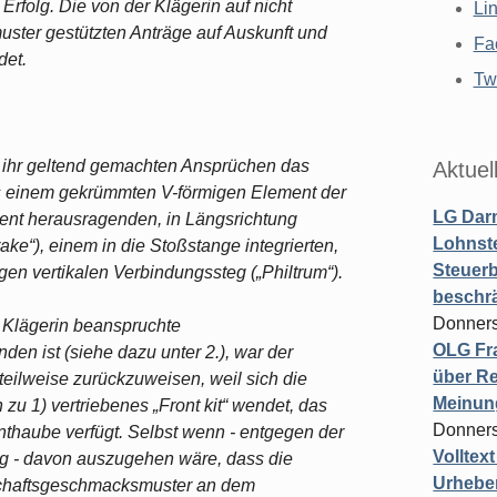
 Erfolg. Die von der Klägerin auf nicht
Li
ter gestützten Anträge auf Auskunft und
Fa
det.
Twi
n ihr geltend gemachten Ansprüchen das
Aktuel
 einem gekrümmten V-förmigen Element der
LG Darm
ent herausragenden, in Längsrichtung
Lohnste
ake“), einem in die Stoßstange integrierten,
Steuerb
gen vertikalen Verbindungssteg („Philtrum“).
beschr
Donners
r Klägerin beanspruchte
OLG Fra
n ist (siehe dazu unter 2.), war der
über Re
 teilweise zurückzuweisen, weil sich die
Meinun
zu 1) vertriebenes „Front kit“ wendet, das
Donners
onthaube verfügt. Selbst wenn - entgegen der
Volltex
ng - davon auszugehen wäre, dass die
Urheber
schaftsgeschmacksmuster an dem