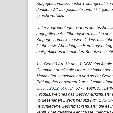
Klagegeschmacksmuster 1 erlangt hat, so w
dunklem „V“ ausgestaltete „Front kit“ (sieh
I.) nicht verletzt.
Unter Zugrundelegung eines durchschnittli
angegriffene Ausführungsform nicht in den 
Klagegeschmacksmusters 1. Das mit einheitl
(siehe erste Abbildung im Berufungsantrag z
maßgeblichen informierten Benutzers nich
1.1. Gemäß Art.
10
Abs. 1 GGV sind für di
Gesamteindrucks die Übereinstimmungen u
Merkmalen zu gewichten und so der Gesamt
Prüfung des hervorgerufenen Gesamteindruc
GRUR 2012, 506
Rn. 57 - PepsiCo). Hierb
Produkt, welches das Geschmacksmuster ve
vorgesehenen Zweck benutzt (vgl. EuG
GR
verschiedene Geschmacksmuster, die es in 
kennt, über gewisse Kenntnisse über die G