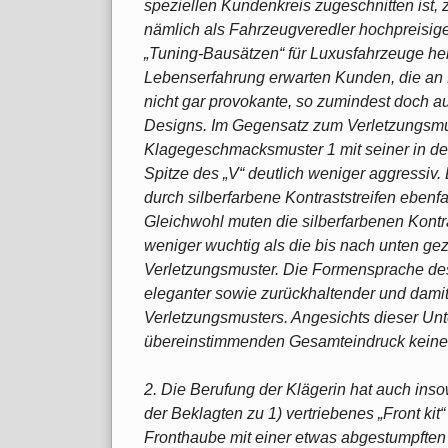
speziellen Kundenkreis zugeschnitten ist, zu
nämlich als Fahrzeugveredler hochpreisig
„Tuning-Bausätzen“ für Luxusfahrzeuge her
Lebenserfahrung erwarten Kunden, die an 
nicht gar provokante, so zumindest doch a
Designs. Im Gegensatz zum Verletzungsmust
Klagegeschmacksmuster 1 mit seiner in de
Spitze des „V“ deutlich weniger aggressiv.
durch silberfarbene Kontraststreifen ebenfa
Gleichwohl muten die silberfarbenen Kontra
weniger wuchtig als die bis nach unten ge
Verletzungsmuster. Die Formensprache des
eleganter sowie zurückhaltender und damit
Verletzungsmusters. Angesichts dieser Un
übereinstimmenden Gesamteindruck keine
2. Die Berufung der Klägerin hat auch insow
der Beklagten zu 1) vertriebenes „Front kit
Fronthaube mit einer etwas abgestumpften S