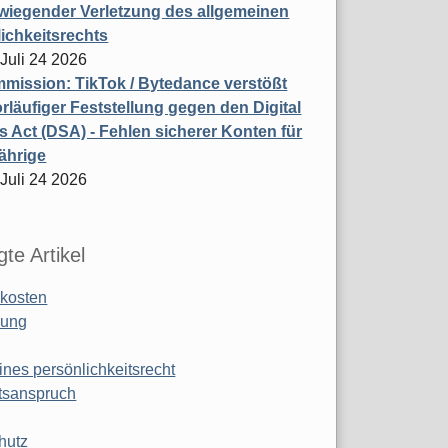
wiegender Verletzung des allgemeinen
ichkeitsrechts
 Juli 24 2026
ission: TikTok / Bytedance verstößt
rläufiger Feststellung gegen den Digital
s Act (DSA) - Fehlen sicherer Konten für
ährige
 Juli 24 2026
te Artikel
kosten
ung
ines persönlichkeitsrecht
tsanspruch
hutz