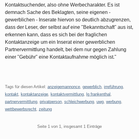
Kontaktsuchender, also ohne Werbecharakter. Es ist
demnach Sache des Beklagten, seine eigenen -
gewerblichen - Inserate hiervon so deutlich abzugrenzen,
dass der Leser, der selbst auf eine "Bekanntschaft" aus ist,
erkennen kann, dass es sich bei der fraglichen
Kontaktanzeige um ein Inserat einer gewerblichen
Partnervermittlung handelt, bei dem nur gegen Zahlung
einer "Gebühr" eine Kontaktaufnahme möglich ist."
Tags für diesen Artikel:
anzeigemannonce
,
gewerblich
,
irreführung
,
kontakt
,
kontaktanzeige
,
kontaktvermittlung
,
lg frankenthal
,
partnervermittlung
,
privatperson
,
schleichwerbung
,
uwg
,
werbung
,
wettbewerbsrecht
,
zeitung
Pagination
Seite 1 von 1, insgesamt 1 Einträge