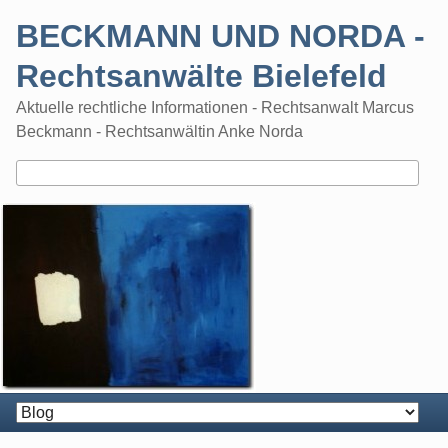
Skip
BECKMANN UND NORDA -
to
content
Rechtsanwälte Bielefeld
Aktuelle rechtliche Informationen - Rechtsanwalt Marcus
Beckmann - Rechtsanwältin Anke Norda