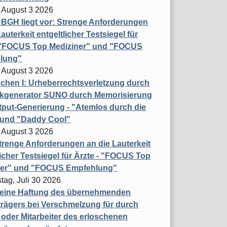
 August 3 2026
t BGH liegt vor: Strenge Anforderungen
auterkeit entgeltlicher Testsiegel für
- "FOCUS Top Mediziner" und "FOCUS
lung"
 August 3 2026
hen I: Urheberrechtsverletzung durch
ikgenerator SUNO durch Memorisierung
put-Generierung - "Atemlos durch die
 und "Daddy Cool"
 August 3 2026
renge Anforderungen an die Lauterkeit
licher Testsiegel für Ärzte - "FOCUS Top
ner" und "FOCUS Empfehlung"
tag, Juli 30 2026
eine Haftung des übernehmenden
rägers bei Verschmelzung für durch
oder Mitarbeiter des erloschenen