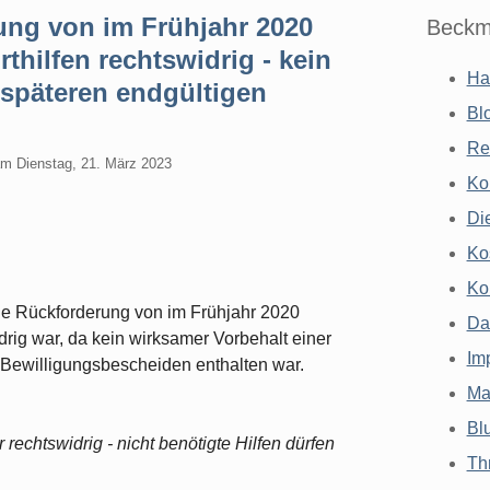
ng von im Frühjahr 2020
Beckm
hilfen rechtswidrig - kein
Ha
 späteren endgültigen
Bl
Re
am
Dienstag, 21. März 2023
Ko
Di
Ko
Ko
ie Rückforderung von im Frühjahr 2020
Da
rig war, da kein wirksamer Vorbehalt einer
Im
 Bewilligungsbescheiden enthalten war.
Ma
Bl
rechtswidrig - nicht benötigte Hilfen dürfen
Th