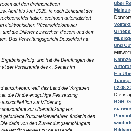
über Re
zogen auf den dreimonatigen
Meinun
w. April bis Juni 2020, je nach Zeitpunkt der
Donners
ückgemeldet hatten, ergingen automatisiert
Volltex
em elektronischen Rückmeldeformular
Urheber
llt und die Differenz zwischen diesem und dem
Musikg
ert. Das Verwaltungsgericht Düsseldorf hat
und Ou
Mittwoc
Kennzei
 Ergebnis gefolgt und hat die Berufungen des
Anford
t der Vorsitzende des 4. Senats im
Ein Übe
Transpa
02.08.2
nd aufzuheben, weil das Land die Vorgaben
Diensta
at, die für die endgültige Festsetzung
BGH: G
e ausschließlich zur Milderung
schwer
 insbesondere zur Überbrückung von
Persönl
 geforderte Rückmeldeverfahren findet in den
wiederh
. Die darin von den Zuwendungsempfängern
Bildver
ie letztlich jeweils zu belassende