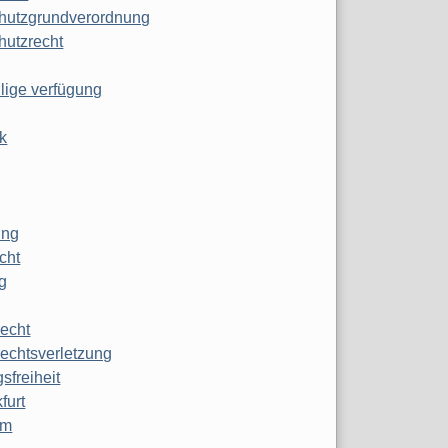
hutzgrundverordnung
hutzrecht
ilige verfügung
k
ung
echt
g
echt
echtsverletzung
sfreiheit
furt
mm