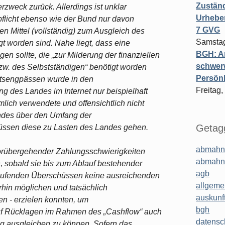
Zuständ
rzweck zurück. Allerdings ist unklar
Urheber
flicht ebenso wie der Bund nur davon
7 GVG
n Mittel (vollständig) zum Ausgleich des
Samstag
t worden sind. Nahe liegt, dass eine
BGH: A
gen sollte, die „zur Milderung der finanziellen
schwer
w. des Selbstständigen“ benötigt worden
Persönl
ätsengpässen wurde in den
Freitag,
g des Landes im Internet nur beispielhaft
mlich verwendete und offensichtlich nicht
ndes über den Umfang der
Getagg
müssen diese zu Lasten des Landes gehen.
abmahn
vorübergehender Zahlungsschwierigkeiten
abmahn
sobald sie bis zum Ablauf bestehender
agb
laufenden Überschüssen keine ausreichenden
allgeme
hin möglichen und tatsächlich
auskunf
 - erzielen konnten, um
bgh
auf Rücklagen im Rahmen des „Cashflow“ auch
datensc
tig ausgleichen zu können. Sofern das