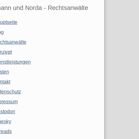
ann und Norda - Rechtsanwälte
uptseite
og
chtsanwälte
nzept
enstleistungen
sten
ntakt
tenschutz
pressum
stodon
uesky
reads