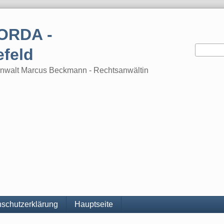
ORDA -
efeld
tsanwalt Marcus Beckmann - Rechtsanwältin
schutzerklärung
Hauptseite