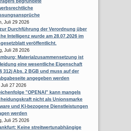
trägers begründete
erbsrechtliche
assungsansprüche
, Juli 29 2026
 zur Durchführung der Verordnung über
che Intelligenz wurde am 28.07.2026 im
esetzblatt veröffentlicht.
g, Juli 28 2026
mburg: Materialzusammensetzung ist
leidung eine wesentliche Eigenschaft
 312j Abs. 2 BGB und muss auf der
labgabeseite angegeben werden
 Juli 27 2026
eichenfolge "OPENAI" kann mangels
heidungskraft nicht als Unionsmarke
tware und KI-bezogene Dienstleistungen
ragen werden
, Juli 25 2026
nkfurt: Keine streitwertunabhängige