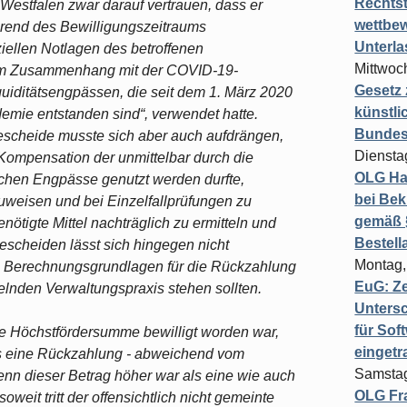
Rechts
Westfalen zwar darauf vertrauen, dass er
wettbew
hrend des Bewilligungszeitraums
Unterl
ziellen Notlagen des betroffenen
Mittwoch
im Zusammenhang mit der COVID-19-
Gesetz
uiditätsengpässen, die seit dem 1. März 2020
künstli
ie entstanden sind“, verwendet hatte.
Bundesg
escheide musste sich aber auch aufdrängen,
Diensta
r Kompensation der unmittelbar durch die
OLG Ha
chen Engpässe genutzt werden durfte,
bei Bek
weisen und bei Einzelfallprüfungen zu
gemäß §
tigte Mittel nachträglich zu ermitteln und
Bestel
scheiden lässt sich hingegen nicht
Montag,
e Berechnungsgrundlagen für die Rückzahlung
EuG: Z
elnden Verwaltungspraxis stehen sollten.
Untersc
für Sof
ie Höchstfördersumme bewilligt worden war,
einget
ass eine Rückzahlung - abweichend vom
Samstag
nn dieser Betrag höher war als eine wie auch
OLG Fra
it tritt der offensichtlich nicht gemeinte