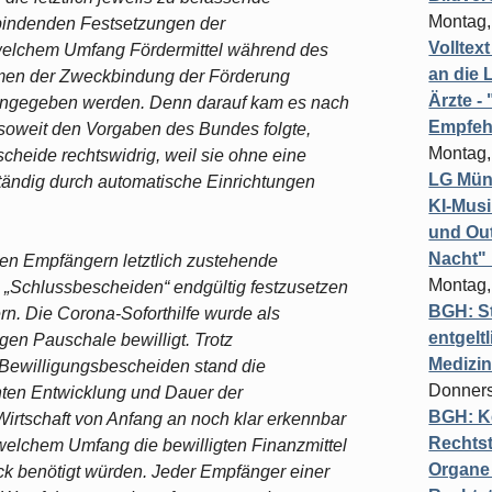
Montag,
bindenden Festsetzungen der
Volltex
welchem Umfang Fördermittel während des
an die L
hmen der Zweckbindung der Förderung
Ärzte 
 angegeben werden. Denn darauf kam es nach
Empfeh
soweit den Vorgaben des Bundes folgte,
Montag,
cheide rechtswidrig, weil sie ohne eine
LG Münc
ständig durch automatische Einrichtungen
KI-Mus
und Out
Nacht"
 den Empfängern letztlich zustehende
Montag,
n „Schlussbescheiden“ endgültig festzusetzen
BGH: St
rn. Die Corona-Soforthilfe wurde als
entgelt
igen Pauschale bewilligt. Trotz
Medizi
 Bewilligungsbescheiden stand die
Donners
nten Entwicklung und Dauer der
BGH: K
rtschaft von Anfang an noch klar erkennbar
Rechtst
welchem Umfang die bewilligten Finanzmittel
Organe 
k benötigt würden. Jeder Empfänger einer