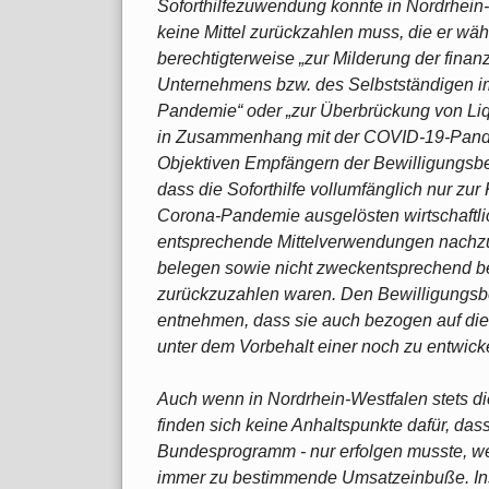
Soforthilfezuwendung konnte in Nordrhein-
keine Mittel zurückzahlen muss, die er wä
berechtigterweise „zur Milderung der finan
Unternehmens bzw. des Selbstständigen 
Pandemie“ oder „zur Überbrückung von Liq
in Zusammenhang mit der COVID-19-Pandem
Objektiven Empfängern der Bewilligungsb
dass die Soforthilfe vollumfänglich nur zu
Corona-Pandemie ausgelösten wirtschaftli
entsprechende Mittelverwendungen nachzu
belegen sowie nicht zweckentsprechend benö
zurückzuzahlen waren. Den Bewilligungsbe
entnehmen, dass sie auch bezogen auf di
unter dem Vorbehalt einer noch zu entwick
Auch wenn in Nordrhein-Westfalen stets d
finden sich keine Anhaltspunkte dafür, d
Bundesprogramm - nur erfolgen musste, we
immer zu bestimmende Umsatzeinbuße. Insowe