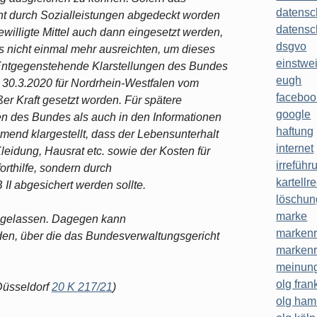
datensc
t durch Sozialleistungen abgedeckt worden
datensc
ewilligte Mittel auch dann eingesetzt werden,
dsgvo
 nicht einmal mehr ausreichten, um dieses
einstwe
Entgegenstehende Klarstellungen des Bundes
eugh
m 30.3.2020 für Nordrhein-Westfalen vom
faceboo
er Kraft gesetzt worden. Für spätere
google
en des Bundes als auch in den Informationen
haftung
end klargestellt, dass der Lebensunterhalt
internet
Kleidung, Hausrat etc. sowie der Kosten für
irreführ
orthilfe, sondern durch
kartellr
I abgesichert werden sollte.
löschun
marke
 zugelassen. Dagegen kann
markenr
n, über die das Bundesverwaltungsgericht
markenr
meinung
olg frank
 Düsseldorf
20 K 217/21
)
olg ha