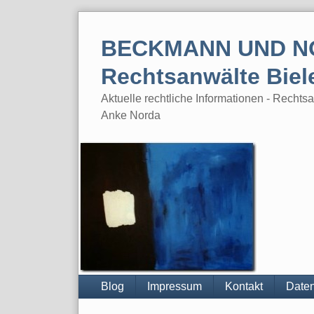
Skip
to
BECKMANN UND N
content
Rechtsanwälte Biel
Aktuelle rechtliche Informationen - Rech
Anke Norda
Blog
Impressum
Kontakt
Daten