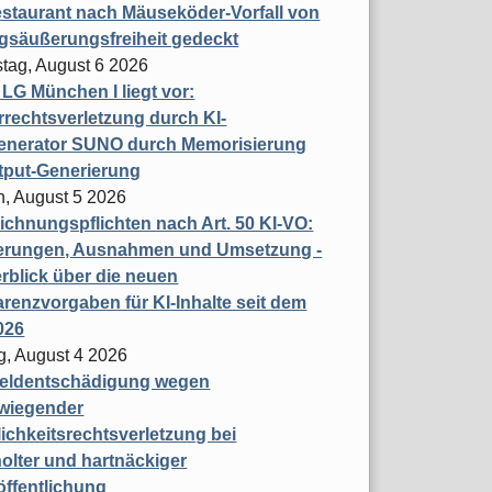
staurant nach Mäuseköder-Vorfall von
gsäußerungsfreiheit gedeckt
tag, August 6 2026
t LG München I liegt vor:
rechtsverletzung durch KI-
enerator SUNO durch Memorisierung
tput-Generierung
h, August 5 2026
chnungspflichten nach Art. 50 KI-VO:
erungen, Ausnahmen und Umsetzung -
rblick über die neuen
renzvorgaben für KI-Inhalte seit dem
026
g, August 4 2026
eldentschädigung wegen
wiegender
ichkeitsrechtsverletzung bei
olter und hartnäckiger
öffentlichung