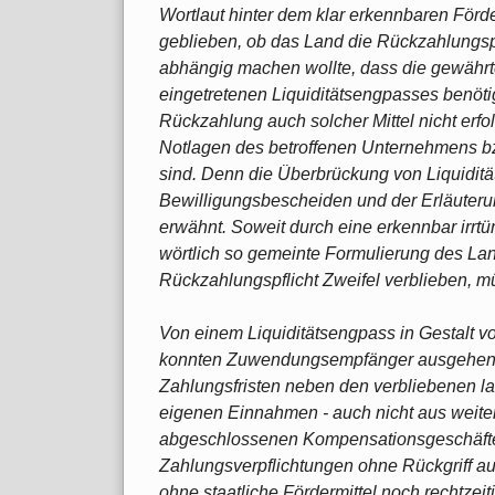
Wortlaut hinter dem klar erkennbaren Förde
geblieben, ob das Land die Rückzahlungsp
abhängig machen wollte, dass die gewährte
eingetretenen Liquiditätsengpasses benötig
Rückzahlung auch solcher Mittel nicht erfol
Notlagen des betroffenen Unternehmens bz
sind. Denn die Überbrückung von Liquidit
Bewilligungsbescheiden und der Erläuterun
erwähnt. Soweit durch eine erkennbar irrtü
wörtlich so gemeinte Formulierung des La
Rückzahlungspflicht Zweifel verblieben, 
Von einem Liquiditätsengpass in Gestalt 
konnten Zuwendungsempfänger ausgehen, 
Zahlungsfristen neben den verbliebenen 
eigenen Einnahmen - auch nicht aus weiter
abgeschlossenen Kompensationsgeschäften
Zahlungsverpflichtungen ohne Rückgriff 
ohne staatliche Fördermittel noch rechtzei