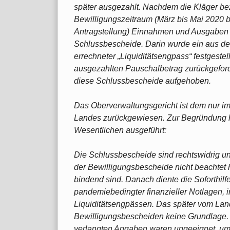
später ausgezahlt. Nachdem die Kläger be
Bewilligungszeitraum (März bis Mai 2020 bz
Antragstellung) Einnahmen und Ausgaben r
Schlussbescheide. Darin wurde ein aus d
errechneter „Liquiditätsengpass“ festgeste
ausgezahlten Pauschalbetrag zurückgeford
diese Schlussbescheide aufgehoben.
Das Oberverwaltungsgericht ist dem nur im
Landes zurückgewiesen. Zur Begründung ha
Wesentlichen ausgeführt:
Die Schlussbescheide sind rechtswidrig u
der Bewilligungsbescheide nicht beachtet h
bindend sind. Danach diente die Soforthilf
pandemiebedingter finanzieller Notlagen,
Liquiditätsengpässen. Das später vom Land
Bewilligungsbescheiden keine Grundlage
verlangten Angaben waren ungeeignet, um d