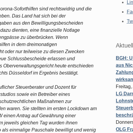
Li
orona-Soforthilfen sind rechtswidrig und die
Fa
ben. Das Land hat sich bei der
Twi
rgaben aus den Bewilligungsbescheiden
 dazu dienten, eine finanzielle Notlage
sengpässe zu überbrücken. Wenn
lfen in dem dreimonatigen
Aktuel
ht oder nur teilweise zu diesen Zwecken
BGH: U
neue Schlussbescheide erlassen und
aus Nic
das Oberverwaltungsgericht heute entschieden
Zahlun
chts Düsseldorf im Ergebnis bestätigt.
wirksa
Freitag
uflicher Steuerberater und Dozent für
LG Darm
studios sowie ein Betreiber eines
Lohnste
nsschutzrechtlichen Maßnahmen zur
Steuerb
n waren. Sie stellten im ersten Lockdown am
beschr
W einen Antrag auf Gewährung einer
Donners
om jeweils gleichen Tag wurden ihnen
OLG Fra
o als einmalige Pauschale bewilligt und wenig