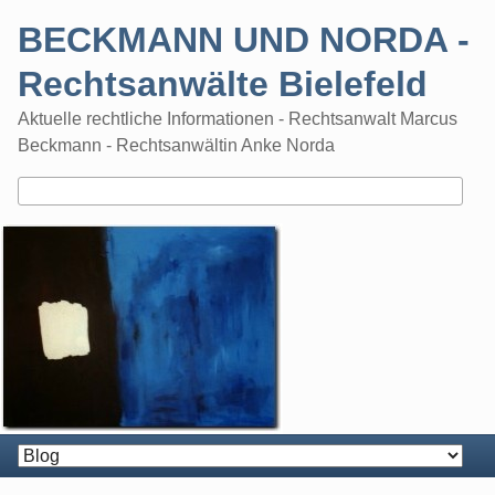
Skip
BECKMANN UND NORDA -
to
content
Rechtsanwälte Bielefeld
Aktuelle rechtliche Informationen - Rechtsanwalt Marcus
Beckmann - Rechtsanwältin Anke Norda