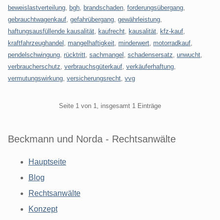
beweislastverteilung
,
bgh
,
brandschaden
,
forderungsübergang
,
gebrauchtwagenkauf
,
gefahrübergang
,
gewährleistung
,
haftungsausfüllende kausalität
,
kaufrecht
,
kausalität
,
kfz-kauf
,
kraftfahrzeughandel
,
mangelhaftigkeit
,
minderwert
,
motorradkauf
,
pendelschwingung
,
rücktritt
,
sachmangel
,
schadensersatz
,
unwucht
,
verbraucherschutz
,
verbrauchsgüterkauf
,
verkäuferhaftung
,
vermutungswirkung
,
versicherungsrecht
,
vvg
Pagination
Seite 1 von 1, insgesamt 1 Einträge
Beckmann und Norda - Rechtsanwälte
Hauptseite
Blog
Rechtsanwälte
Konzept