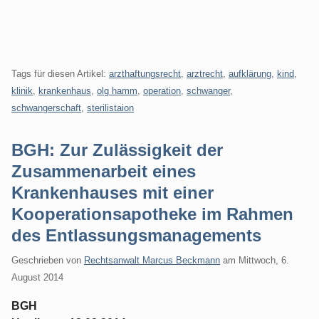
Tags für diesen Artikel:
arzthaftungsrecht
,
arztrecht
,
aufklärung
,
kind
,
klinik
,
krankenhaus
,
olg hamm
,
operation
,
schwanger
,
schwangerschaft
,
sterilistaion
BGH: Zur Zulässigkeit der
Zusammenarbeit eines
Krankenhauses mit einer
Kooperationsapotheke im Rahmen
des Entlassungsmanagements
Geschrieben von
Rechtsanwalt Marcus Beckmann
am
Mittwoch, 6.
August 2014
BGH