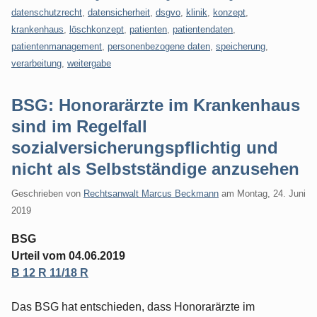
datenschutzrecht
,
datensicherheit
,
dsgvo
,
klinik
,
konzept
,
krankenhaus
,
löschkonzept
,
patienten
,
patientendaten
,
patientenmanagement
,
personenbezogene daten
,
speicherung
,
verarbeitung
,
weitergabe
BSG: Honorarärzte im Krankenhaus
sind im Regelfall
sozialversicherungspflichtig und
nicht als Selbstständige anzusehen
Geschrieben von
Rechtsanwalt Marcus Beckmann
am
Montag, 24. Juni
2019
BSG
Urteil vom 04.06.2019
B 12 R 11/18 R
Das BSG hat entschieden, dass Honorarärzte im