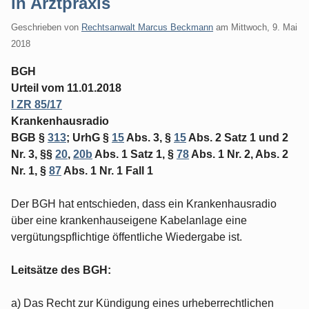
in Arztpraxis
Geschrieben von
Rechtsanwalt Marcus Beckmann
am
Mittwoch, 9. Mai
2018
BGH
Urteil vom 11.01.2018
I ZR 85/17
Krankenhausradio
BGB §
313
; UrhG §
15
Abs. 3, §
15
Abs. 2 Satz 1 und 2
Nr. 3, §§
20
,
20b
Abs. 1 Satz 1, §
78
Abs. 1 Nr. 2, Abs. 2
Nr. 1, §
87
Abs. 1 Nr. 1 Fall 1
Der BGH hat entschieden, dass ein Krankenhausradio
über eine krankenhauseigene Kabelanlage eine
vergütungspflichtige öffentliche Wiedergabe ist.
Leitsätze des BGH:
a) Das Recht zur Kündigung eines urheberrechtlichen