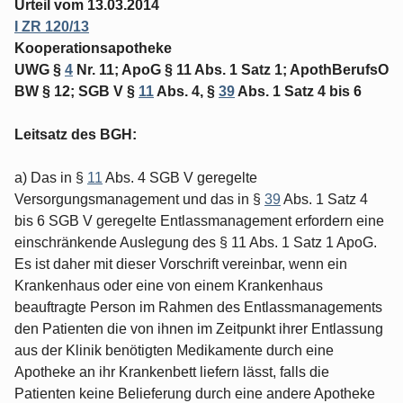
Urteil vom 13.03.2014
I ZR 120/13
Kooperationsapotheke
UWG §
4
Nr. 11; ApoG § 11 Abs. 1 Satz 1; ApothBerufsO
BW § 12; SGB V §
11
Abs. 4, §
39
Abs. 1 Satz 4 bis 6
Leitsatz des BGH:
a) Das in §
11
Abs. 4 SGB V geregelte
Versorgungsmanagement und das in §
39
Abs. 1 Satz 4
bis 6 SGB V geregelte Entlassmanagement erfordern eine
einschränkende Auslegung des § 11 Abs. 1 Satz 1 ApoG.
Es ist daher mit dieser Vorschrift vereinbar, wenn ein
Krankenhaus oder eine von einem Krankenhaus
beauftragte Person im Rahmen des Entlassmanagements
den Patienten die von ihnen im Zeitpunkt ihrer Entlassung
aus der Klinik benötigten Medikamente durch eine
Apotheke an ihr Krankenbett liefern lässt, falls die
Patienten keine Belieferung durch eine andere Apotheke