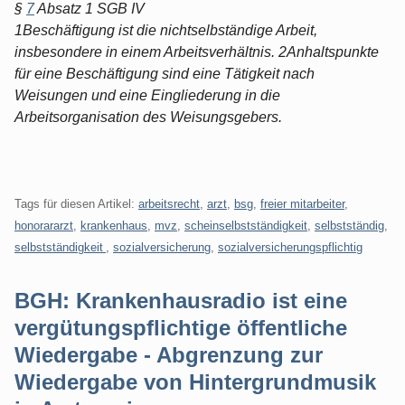
§
7
Absatz 1 SGB IV
1Beschäftigung ist die nichtselbständige Arbeit,
insbesondere in einem Arbeitsverhältnis. 2Anhaltspunkte
für eine Beschäftigung sind eine Tätigkeit nach
Weisungen und eine Eingliederung in die
Arbeitsorganisation des Weisungsgebers.
Tags für diesen Artikel:
arbeitsrecht
,
arzt
,
bsg
,
freier mitarbeiter
,
honorararzt
,
krankenhaus
,
mvz
,
scheinselbstständigkeit
,
selbstständig
,
selbstständigkeit
,
sozialversicherung
,
sozialversicherungspflichtig
BGH: Krankenhausradio ist eine
vergütungspflichtige öffentliche
Wiedergabe - Abgrenzung zur
Wiedergabe von Hintergrundmusik