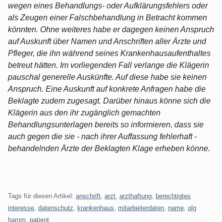
wegen eines Behandlungs- oder Aufklärungsfehlers oder
als Zeugen einer Falschbehandlung in Betracht kommen
könnten. Ohne weiteres habe er dagegen keinen Anspruch
auf Auskunft über Namen und Anschriften aller Ärzte und
Pfleger, die ihn während seines Krankenhausaufenthaltes
betreut hätten. Im vorliegenden Fall verlange die Klägerin
pauschal generelle Auskünfte. Auf diese habe sie keinen
Anspruch. Eine Auskunft auf konkrete Anfragen habe die
Beklagte zudem zugesagt. Darüber hinaus könne sich die
Klägerin aus den ihr zugänglich gemachten
Behandlungsunterlagen bereits so informieren, dass sie
auch gegen die sie - nach ihrer Auffassung fehlerhaft -
behandelnden Ärzte der Beklagten Klage erheben könne.
Tags für diesen Artikel:
anschrift
,
arzt
,
arzthaftung
,
berechtigtes
interesse
,
datenschutz
,
krankenhaus
,
mitarbeiterdaten
,
name
,
olg
hamm
,
patient