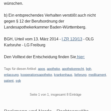
wünschen.
b) Ein entsprechendes Verhalten verstößt auch nicht
gegen § 12 der Berufsordnung der
Landesapothekerkammer Baden-Württemberg.
BGH, Urteil vom 13. März 2014 -
I ZR 120/13
- OLG
Karlsruhe - LG Freiburg
Den Volltext der Entscheidung finden Sie
hier:
Tags für diesen Artikel:
apog
,
apotheke
,
apothekenrecht
,
bgh
,
enlassung
,
kooperationsapotheke
,
krankenhaus
,
lieferung
,
medikament
,
patient
,
sgb
Pagination
Seite 1 von 1, insgesamt 8 Einträge