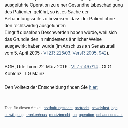
ausgeführte Operation zu einer Gesundheitsbeschädigung
des Patienten geführt, so ist es Sache der
Behandlungsseite zu beweisen, dass der Patient ohne
den rechtswidrig ausgeführten
Eingriff dieselben Beschwerden haben würde, weil sich
das Grundleiden in mindestens ähnlicher Weise
ausgewirkt haben würde (im Anschluss an Senatsurteil
vom 5. April 2005 -
VI ZR 216/03
,
VersR 2005, 942
).
BGH, Urteil vom 22. März 2016 -
VI ZR 467/14
- OLG
Koblenz - LG Mainz
Den Volltext der Entscheidung finden Sie
hier:
Tags für diesen Artikel:
arzthaftungsrecht
,
arztrecht
,
beweislast
,
bgh
,
einwilligung
,
krankenhaus
,
medizinrecht
,
op
,
operation
,
schadensersatz