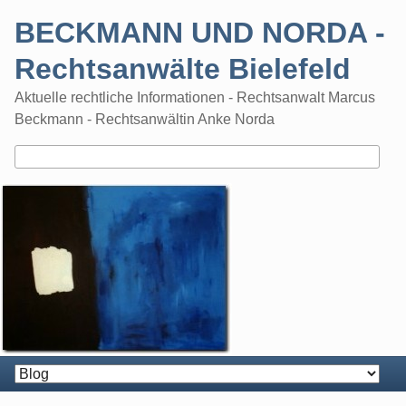
Skip
BECKMANN UND NORDA -
to
content
Rechtsanwälte Bielefeld
Aktuelle rechtliche Informationen - Rechtsanwalt Marcus
Beckmann - Rechtsanwältin Anke Norda