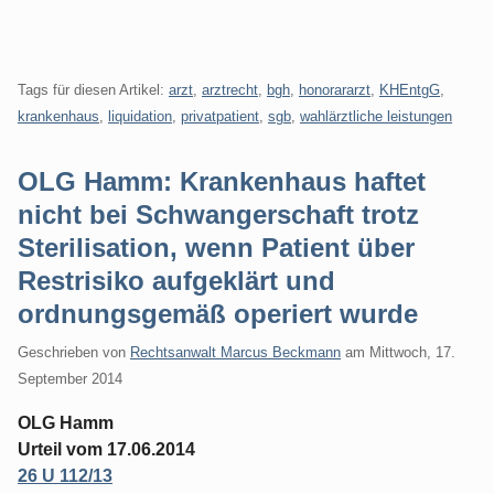
Tags für diesen Artikel:
arzt
,
arztrecht
,
bgh
,
honorararzt
,
KHEntgG
,
krankenhaus
,
liquidation
,
privatpatient
,
sgb
,
wahlärztliche leistungen
OLG Hamm: Krankenhaus haftet
nicht bei Schwangerschaft trotz
Sterilisation, wenn Patient über
Restrisiko aufgeklärt und
ordnungsgemäß operiert wurde
Geschrieben von
Rechtsanwalt Marcus Beckmann
am
Mittwoch, 17.
September 2014
OLG Hamm
Urteil vom 17.06.2014
26 U 112/13