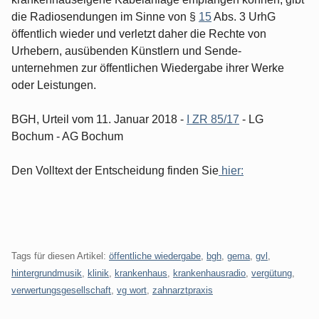
die Radiosendungen im Sinne von §
15
Abs. 3 UrhG
öffentlich wieder und verletzt daher die Rechte von
Urhebern, ausübenden Künstlern und Sende-
unternehmen zur öffentlichen Wiedergabe ihrer Werke
oder Leistungen.
BGH, Urteil vom 11. Januar 2018 -
I ZR 85/17
- LG
Bochum - AG Bochum
Den Volltext der Entscheidung finden Sie
hier:
Tags für diesen Artikel:
öffentliche wiedergabe
,
bgh
,
gema
,
gvl
,
hintergrundmusik
,
klinik
,
krankenhaus
,
krankenhausradio
,
vergütung
,
verwertungsgesellschaft
,
vg wort
,
zahnarztpraxis