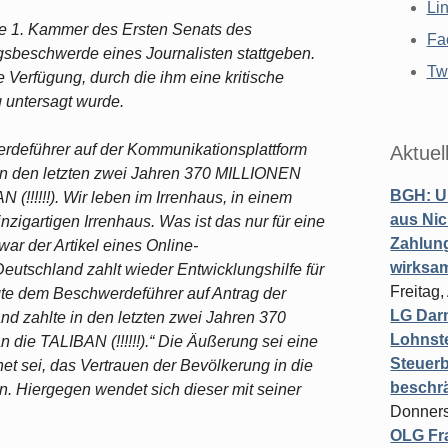
Li
die 1. Kammer des Ersten Senats des
Fa
sbeschwerde eines Journalisten stattgeben.
Twi
 Verfügung, durch die ihm eine kritische
untersagt wurde.
erdeführer auf der Kommunikationsplattform
Aktuel
 in den letzten zwei Jahren 370 MILLIONEN
BGH: U
 (!!!!!!). Wir leben im Irrenhaus, in einem
aus Nic
inzigartigen Irrenhaus. Was ist das nur für eine
Zahlun
war der Artikel eines Online-
wirksa
eutschland zahlt wieder Entwicklungshilfe für
Freitag
te dem Beschwerdeführer auf Antrag der
LG Darm
d zahlte in den letzten zwei Jahren 370
Lohnste
die TALIBAN (!!!!!!).“ Die Äußerung sei eine
Steuerb
t sei, das Vertrauen der Bevölkerung in die
beschr
n. Hiergegen wendet sich dieser mit seiner
Donners
OLG Fra