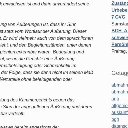
Zuständ
k erwachsen ist und darin unverändert seine
Urheber
7 GVG
Samstag
ung von Äußerungen ist, dass ihr Sinn
BGH: A
ist stets vom Wortlaut der Äußerung. Dieser
schwer
st. Er wird vielmehr auch von dem sprachlichen
Persönl
steht, und den Begleitumständen, unter denen
Freitag,
Rezipienten erkennbar waren. Bedeutung und
nnt, wenn die Gerichte eine Äußerung
rmalbeleidigung oder Schmähkritik im
Getagg
t der Folge, dass sie dann nicht im selben Maß
erturteile ohne beleidigenden oder
abmahn
abmahn
agb
eidung des Kammergerichts gegen das
allgeme
en Sinn der angegriffenen Äußerung und deren
auskunf
ar verfehlt.
bgh
datensc
 war es bereits angesichts der