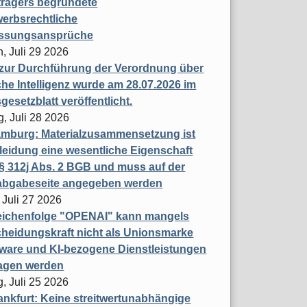
trägers begründete
erbsrechtliche
assungsansprüche
, Juli 29 2026
 zur Durchführung der Verordnung über
che Intelligenz wurde am 28.07.2026 im
esetzblatt veröffentlicht.
g, Juli 28 2026
mburg: Materialzusammensetzung ist
leidung eine wesentliche Eigenschaft
 312j Abs. 2 BGB und muss auf der
labgabeseite angegeben werden
 Juli 27 2026
eichenfolge "OPENAI" kann mangels
heidungskraft nicht als Unionsmarke
tware und KI-bezogene Dienstleistungen
ragen werden
, Juli 25 2026
nkfurt: Keine streitwertunabhängige