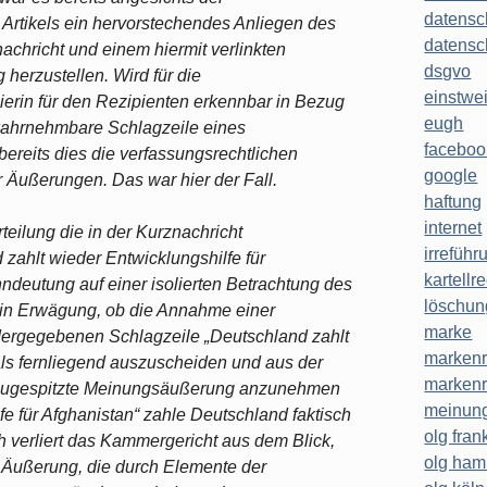
datensc
Artikels ein hervorstechendes Anliegen des
datensc
chricht und einem hiermit verlinkten
dsgvo
 herzustellen. Wird für die
einstwe
erin für den Rezipienten erkennbar in Bezug
eugh
wahrnehmbare Schlagzeile eines
faceboo
bereits dies die verfassungsrechtlichen
google
 Äußerungen. Das war hier der Fall.
haftung
internet
eilung die in der Kurznachricht
irreführ
ahlt wieder Entwicklungshilfe für
kartellr
nndeutung auf einer isolierten Betrachtung des
löschun
t in Erwägung, ob die Annahme einer
marke
ergegebenen Schlagzeile „Deutschland zahlt
markenr
 als fernliegend auszuscheiden und aus der
markenr
ie zugespitzte Meinungsäußerung anzunehmen
meinung
fe für Afghanistan“ zahle Deutschland faktisch
olg frank
ch verliert das Kammergericht aus dem Blick,
olg ha
s Äußerung, die durch Elemente der