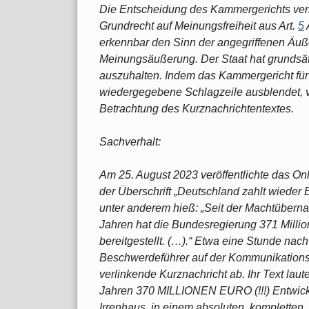
Die Entscheidung des Kammergerichts verl
Grundrecht auf Meinungsfreiheit aus Art.
5
erkennbar den Sinn der angegriffenen Äuß
Meinungsäußerung. Der Staat hat grundsätz
auszuhalten. Indem das Kammergericht für 
wiedergegebene Schlagzeile ausblendet, ve
Betrachtung des Kurznachrichtentextes.
Sachverhalt:
Am 25. August 2023 veröffentlichte das On
der Überschrift „Deutschland zahlt wieder E
unter anderem hieß: „Seit der Machtüberna
Jahren hat die Bundesregierung 371 Millio
bereitgestellt. (…).“ Etwa eine Stunde nach
Beschwerdeführer auf der Kommunikationspl
verlinkende Kurznachricht ab. Ihr Text laut
Jahren 370 MILLIONEN EURO (!!!) Entwicklu
Irrenhaus, in einem absoluten, kompletten, t