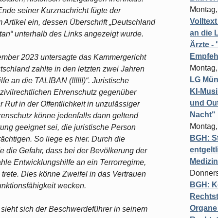
Montag,
Ende seiner Kurznachricht fügte der
Volltex
 Artikel ein, dessen Überschrift „Deutschland
an die L
stan“ unterhalb des Links angezeigt wurde.
Ärzte 
Empfeh
ember 2023 untersagte das Kammergericht
Montag,
chland zahlte in den letzten zwei Jahren
LG Münc
 an die TALIBAN (!!!!!!)“. Juristische
KI-Mus
zivilrechtlichen Ehrenschutz gegenüber
und Out
 Ruf in der Öffentlichkeit in unzulässiger
Nacht"
renschutz könne jedenfalls dann geltend
Montag,
g geeignet sei, die juristische Person
BGH: St
ächtigen. So liege es hier. Durch die
entgelt
die Gefahr, dass bei der Bevölkerung der
Medizi
hle Entwicklungshilfe an ein Terrorregime,
Donners
trete. Dies könne Zweifel in das Vertrauen
BGH: K
unktionsfähigkeit wecken.
Rechtst
Organe 
ieht sich der Beschwerdeführer in seinem