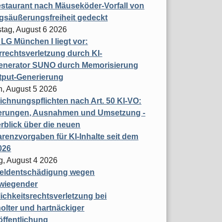
staurant nach Mäuseköder-Vorfall von
gsäußerungsfreiheit gedeckt
tag, August 6 2026
t LG München I liegt vor:
rechtsverletzung durch KI-
enerator SUNO durch Memorisierung
tput-Generierung
h, August 5 2026
chnungspflichten nach Art. 50 KI-VO:
erungen, Ausnahmen und Umsetzung -
rblick über die neuen
renzvorgaben für KI-Inhalte seit dem
026
g, August 4 2026
eldentschädigung wegen
wiegender
ichkeitsrechtsverletzung bei
olter und hartnäckiger
öffentlichung