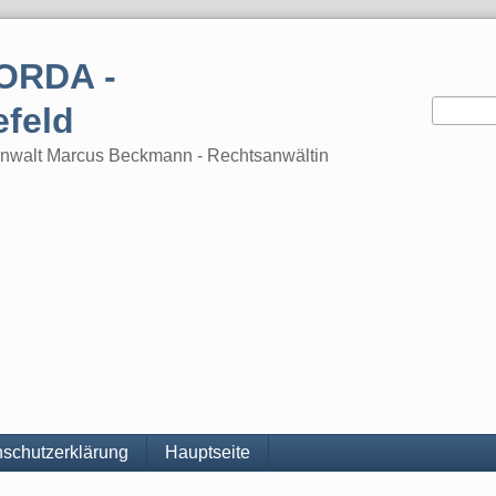
ORDA -
efeld
tsanwalt Marcus Beckmann - Rechtsanwältin
schutzerklärung
Hauptseite