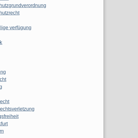
hutzgrundverordnung
hutzrecht
ilige verfügung
k
ung
echt
g
echt
echtsverletzung
sfreiheit
furt
mm