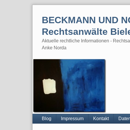
Skip
to
BECKMANN UND N
content
Rechtsanwälte Biel
Aktuelle rechtliche Informationen - Rech
Anke Norda
Blog
Impressum
Kontakt
Daten