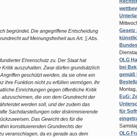
Rechts
wettbew
Unterl
Mittwoch
Gesetz
ich begründet. Die angegriffene Entscheidung
künstli
rundrecht auf Meinungsfreiheit aus Art.
5
Abs.
Bundesg
Diensta
OLG Ha
fundierter Ehrenschutz zu. Der Staat hat
bei Bek
 Kritik auszuhalten. Zwar dürfen grundsätzlich
gemäß §
 Angriffen geschützt werden, da sie ohne ein
Bestel
 ihre Funktion nicht zu erfüllen vermögen. Ihr
Montag,
atliche Einrichtungen gegen öffentliche Kritik
EuG: Z
– abzuschirmen, die von dem Grundrecht der
Untersc
hrleistet werden soll, und der zudem das
für Sof
afte Sachdarstellungen oder diskriminierende
einget
urückzuweisen. Das Gewicht des für die
Samstag
hthin konstituierenden Grundrechts der
OLG Fra
 zu veranschlagen, da es gerade aus dem