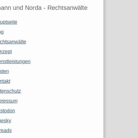
ann und Norda - Rechtsanwälte
uptseite
og
chtsanwälte
nzept
enstleistungen
sten
ntakt
tenschutz
pressum
stodon
uesky
reads