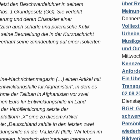
über Re
etzt den Beschwerdeführer in seinem
Meinun
Abs. 1 Grundgesetz (GG). Sie verfehlt
Donners
erung und deren Charakter einer
Volltex
lich auch scharfe und polemische Kritik
Urheber
seine Beurteilung die in der Kurznachricht
Musikg
rharrt seine Sinndeutung auf einer isolierten
und Ou
Mittwoc
Kennzei
Anford
Ein Übe
line-Nachrichtenmagazin (…) einen Artikel mit
Transpa
ntwicklungshilfe für Afghanistan“, in dem es
02.08.2
hme der Taliban in Afghanistan vor zwei
Diensta
nen Euro für Entwicklungshilfe im Land
BGH: G
 der Veröffentlichung setzte der
schwer
attform „X“ eine zu diesem Artikel
Persönl
ete: „Deutschland zahlte in den letzten zwei
wiederh
ngshilfe an die TALIBAN (!!!!!!). Wir leben im
Bildver
otalen, historisch einzigartigen Irrenhaus.