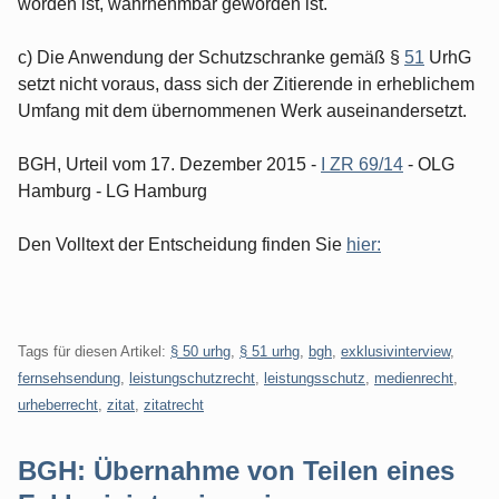
worden ist, wahrnehmbar geworden ist.
c) Die Anwendung der Schutzschranke gemäß §
51
UrhG
setzt nicht voraus, dass sich der Zitierende in erheblichem
Umfang mit dem übernommenen Werk auseinandersetzt.
BGH, Urteil vom 17. Dezember 2015 -
I ZR 69/14
- OLG
Hamburg - LG Hamburg
Den Volltext der Entscheidung finden Sie
hier:
Tags für diesen Artikel:
§ 50 urhg
,
§ 51 urhg
,
bgh
,
exklusivinterview
,
fernsehsendung
,
leistungschutzrecht
,
leistungsschutz
,
medienrecht
,
urheberrecht
,
zitat
,
zitatrecht
BGH: Übernahme von Teilen eines