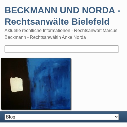
Skip
BECKMANN UND NORDA -
to
content
Rechtsanwälte Bielefeld
Aktuelle rechtliche Informationen - Rechtsanwalt Marcus
Beckmann - Rechtsanwältin Anke Norda