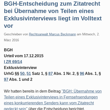
BGH-Entscheidung zum Zitatrecht
bei Übernahme von Teilen eines
Exklusivinterviews liegt im Volltext
vor
Geschrieben von
Rechtsanwalt Marcus Beckmann
am
Mittwoch, 2.
März 2016
BGH
Urteil vom 17.12.2015
I ZR 69/14
Exklusivinterview
UrhG §§
50
,
51
Satz 1, §
87
Abs. 1 Nr. 2, §
96
Abs. 1, §
97
Abs. 1 und 2
Wir hatten bereits in dem Beitrag
"BGH: Übernahme von
Teilen eines Exklusivinterviews in Fernsehsendungen
eines konkurrierenden Senders kann vom Zitatrecht
gedeckt sein"
über die Entscheidung berichtet.