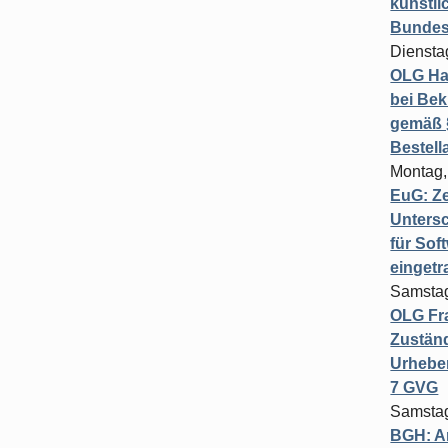
künstli
Bundesg
Diensta
OLG Ha
bei Bek
gemäß §
Bestel
Montag,
EuG: Z
Untersc
für Sof
einget
Samstag
OLG Fra
Zuständ
Urheber
7 GVG
Samstag
BGH: A