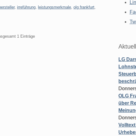
Li
hersteller
,
irreführung
,
leistungsmerkmale
,
olg frankfurt
,
Fa
Twi
insgesamt 1 Einträge
Aktuel
LG Darm
Lohnste
Steuerb
beschr
Donners
OLG Fra
über Re
Meinun
Donners
Volltex
Urheber