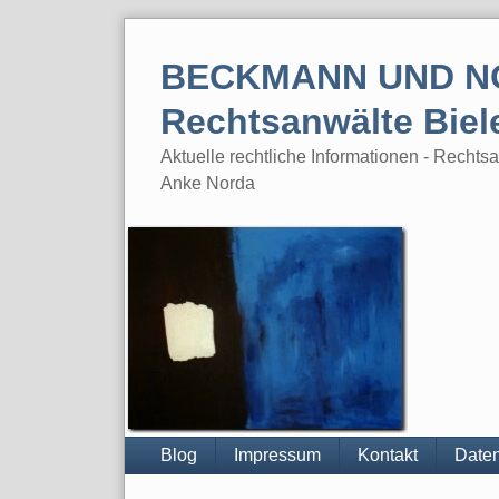
Skip
to
BECKMANN UND N
content
Rechtsanwälte Biel
Aktuelle rechtliche Informationen - Rech
Anke Norda
Blog
Impressum
Kontakt
Daten