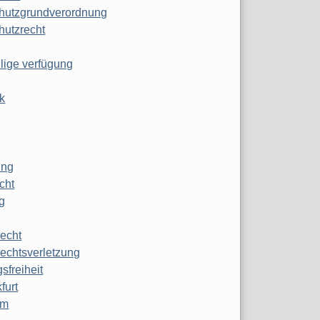
hutzgrundverordnung
hutzrecht
ilige verfügung
k
ung
echt
g
echt
echtsverletzung
sfreiheit
furt
mm