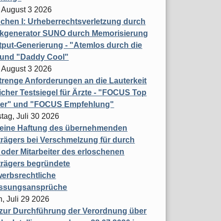
 August 3 2026
hen I: Urheberrechtsverletzung durch
ikgenerator SUNO durch Memorisierung
put-Generierung - "Atemlos durch die
 und "Daddy Cool"
 August 3 2026
renge Anforderungen an die Lauterkeit
licher Testsiegel für Ärzte - "FOCUS Top
ner" und "FOCUS Empfehlung"
tag, Juli 30 2026
eine Haftung des übernehmenden
rägers bei Verschmelzung für durch
oder Mitarbeiter des erloschenen
trägers begründete
erbsrechtliche
assungsansprüche
, Juli 29 2026
 zur Durchführung der Verordnung über