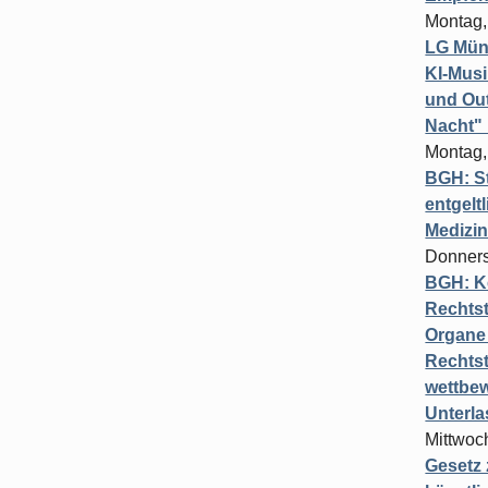
Montag,
LG Münc
KI-Mus
und Out
Nacht"
Montag,
BGH: St
entgelt
Medizi
Donners
BGH: K
Rechtst
Organe 
Rechts
wettbew
Unterl
Mittwoch
Gesetz