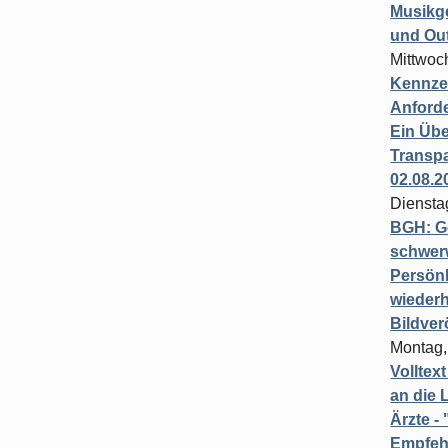
Musikg
und Ou
Mittwoc
Kennzei
Anford
Ein Übe
Transpa
02.08.2
Diensta
BGH: G
schwer
Persönl
wiederh
Bildver
Montag,
Volltex
an die L
Ärzte 
Empfeh