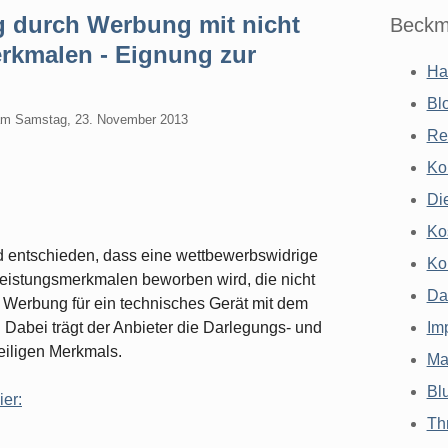
g durch Werbung mit nicht
Beckm
rkmalen - Eignung zur
Ha
Bl
am
Samstag, 23. November 2013
Re
Ko
Di
Ko
 entschieden, dass eine wettbewerbswidrige
Ko
 Leistungsmerkmalen beworben wird, die nicht
Da
 Werbung für ein technisches Gerät mit dem
Dabei trägt der Anbieter die Darlegungs- und
Im
eiligen Merkmals.
Ma
Bl
ier:
Th