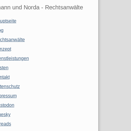
ann und Norda - Rechtsanwälte
uptseite
og
chtsanwälte
nzept
enstleistungen
sten
ntakt
tenschutz
pressum
stodon
uesky
reads