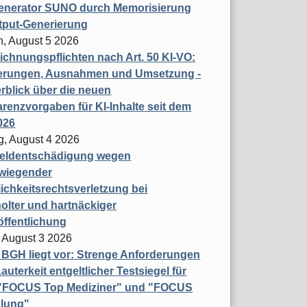
enerator SUNO durch Memorisierung
tput-Generierung
h, August 5 2026
chnungspflichten nach Art. 50 KI-VO:
erungen, Ausnahmen und Umsetzung -
rblick über die neuen
renzvorgaben für KI-Inhalte seit dem
026
g, August 4 2026
eldentschädigung wegen
wiegender
ichkeitsrechtsverletzung bei
olter und hartnäckiger
öffentlichung
 August 3 2026
t BGH liegt vor: Strenge Anforderungen
auterkeit entgeltlicher Testsiegel für
- "FOCUS Top Mediziner" und "FOCUS
lung"