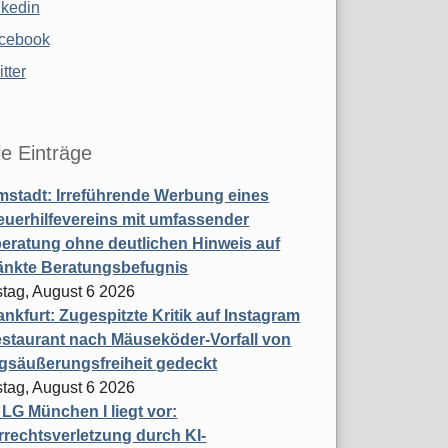
nkedin
cebook
tter
le Einträge
stadt: Irreführende Werbung eines
uerhilfevereins mit umfassender
eratung ohne deutlichen Hinweis auf
änkte Beratungsbefugnis
tag, August 6 2026
nkfurt: Zugespitzte Kritik auf Instagram
staurant nach Mäuseköder-Vorfall von
gsäußerungsfreiheit gedeckt
tag, August 6 2026
t LG München I liegt vor:
rechtsverletzung durch KI-