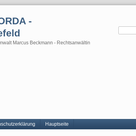
ORDA -
efeld
tsanwalt Marcus Beckmann - Rechtsanwältin
schutzerklärung
Hauptseite