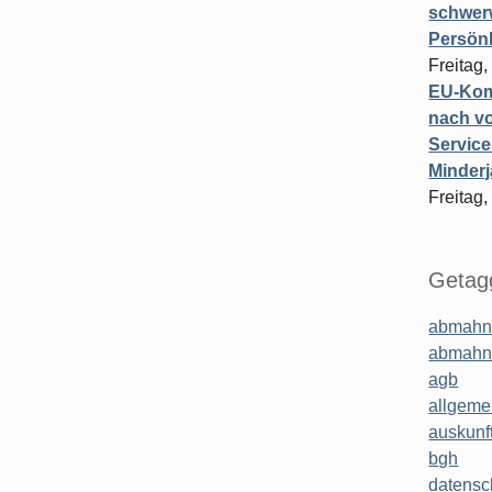
schwer
Persönl
Freitag,
EU-Komm
nach vo
Service
Minderj
Freitag,
Getagg
abmahn
abmahn
agb
allgeme
auskunf
bgh
datensc