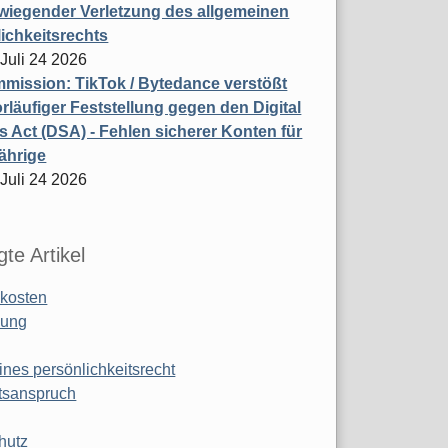
wiegender Verletzung des allgemeinen
ichkeitsrechts
 Juli 24 2026
ission: TikTok / Bytedance verstößt
rläufiger Feststellung gegen den Digital
s Act (DSA) - Fehlen sicherer Konten für
ährige
 Juli 24 2026
te Artikel
kosten
ung
ines persönlichkeitsrecht
tsanspruch
hutz