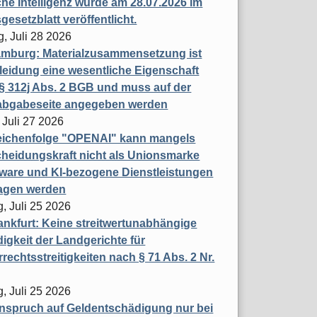
che Intelligenz wurde am 28.07.2026 im
esetzblatt veröffentlicht.
g, Juli 28 2026
mburg: Materialzusammensetzung ist
leidung eine wesentliche Eigenschaft
 312j Abs. 2 BGB und muss auf der
labgabeseite angegeben werden
 Juli 27 2026
eichenfolge "OPENAI" kann mangels
heidungskraft nicht als Unionsmarke
tware und KI-bezogene Dienstleistungen
ragen werden
, Juli 25 2026
nkfurt: Keine streitwertunabhängige
igkeit der Landgerichte für
rechtsstreitigkeiten nach § 71 Abs. 2 Nr.
, Juli 25 2026
nspruch auf Geldentschädigung nur bei