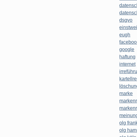
datensc
datensc
dsgvo
einstwe
eugh
faceboo
google
haftung
internet
irreführ
kartellr
löschun
marke
markenr
markenr
meinung
olg frank
olg ha