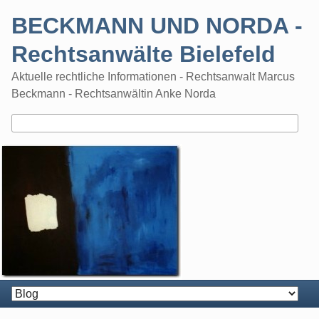
Skip
BECKMANN UND NORDA -
to
content
Rechtsanwälte Bielefeld
Aktuelle rechtliche Informationen - Rechtsanwalt Marcus
Beckmann - Rechtsanwältin Anke Norda