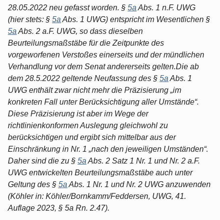
28.05.2022 neu gefasst worden. §
5a
Abs. 1 n.F. UWG
(hier stets: §
5a
Abs. 1 UWG) entspricht im Wesentlichen §
5a
Abs. 2 a.F. UWG, so dass dieselben
Beurteilungsmaßstäbe für die Zeitpunkte des
vorgeworfenen Verstoßes einerseits und der mündlichen
Verhandlung vor dem Senat andererseits gelten.Die ab
dem 28.5.2022 geltende Neufassung des §
5a
Abs. 1
UWG enthält zwar nicht mehr die Präzisierung „im
konkreten Fall unter Berücksichtigung aller Umstände“.
Diese Präzisierung ist aber im Wege der
richtlinienkonformen Auslegung gleichwohl zu
berücksichtigen und ergibt sich mittelbar aus der
Einschränkung in Nr. 1 „nach den jeweiligen Umständen“.
Daher sind die zu §
5a
Abs. 2 Satz 1 Nr. 1 und Nr. 2 a.F.
UWG entwickelten Beurteilungsmaßstäbe auch unter
Geltung des §
5a
Abs. 1 Nr. 1 und Nr. 2 UWG anzuwenden
(Köhler in: Köhler/Bornkamm/Feddersen, UWG, 41.
Auflage 2023, § 5a Rn. 2.47).