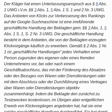
Der Kläger hat einen Unterlassungsanspruch aus §
8
Abs.
1 UWG i.V.m. §§
3
Abs. 1,
5
Abs. 1 S. 1 und 2 Nr. 3 UWG.
Das Anbieten von Klicks zur Verbesserung des Rankings
auf der Google-Suchmaschine ist eine irreführende
geschäftliche Handlung der Beklagten gem. §§
3
Abs. 1,
5
Abs. 1 S. 1, S. 2 Nr. 3 UWG. Die geschäftliche Handlung
besteht in dem Anbieten, die von der Beklagten erzeugten
Klickvorgänge käuflich zu erwerben. Gemäß § 2 Abs. 1 Nr.
1 ist „geschäftliche Handlungen“ jedes Verhalten einer
Person zugunsten des eigenen oder eines fremden
Unternehmens vor, bei oder nach einem
Geschäftsabschluss, das mit der Förderung des Absatzes
oder des Bezuges von Waren oder Dienstleistungen oder
mit dem Abschluss oder der Durchführung eines Vertrages
über Waren oder Dienstleistungen objektiv
zusammenhängt. Indem die Beklagte den zunächst zu
Testzwecken kostenlosen, im Übrigen aber entgeltlichen
Erwerb von Klickvorgängen angeboten hat, hat sie eine
solche geschäftliche Handlung durchgeführt. Sie hat damit