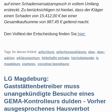
auf einen Schadensersatzanspruch in vollem Umfang
erstreckt. Zu berücksichtigen ist hierbei, dass der Kläger
einen Schaden von 15.412,00 € bei einer
Gesamtkaufsumme von 987,45 € geltend macht.
Den Volltext der Entscheidung finden Sie
hier:
Tags für diesen Artikel:
anfechtung
,
anfechtungseklärung
,
ebay
,
ebay-
auktion
,
erklärungsirrtum
,
fehlerhafte einhabe
,
höchstbietender
,
lg
magdeburg
,
startpreis
,
vorzeitige beendigung
LG Magdeburg:
Gaststättenbetreiber muss
unangekündigte Besuche eines
GEMA-Kontrolleurs dulden - Vorher
ausgesprochenes Hausverbot