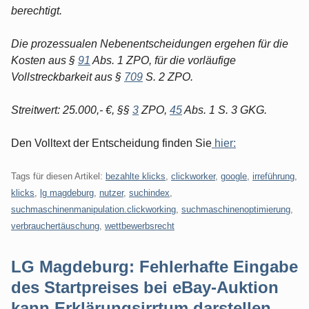
berechtigt.
Die prozessualen Nebenentscheidungen ergehen für die
Kosten aus §
91
Abs. 1 ZPO, für die vorläufige
Vollstreckbarkeit aus §
709
S. 2 ZPO.
Streitwert: 25.000,- €, §§
3
ZPO,
45
Abs. 1 S. 3 GKG.
Den Volltext der Entscheidung finden Sie
hier:
Tags für diesen Artikel:
bezahlte klicks
,
clickworker
,
google
,
irreführung
,
klicks
,
lg magdeburg
,
nutzer
,
suchindex
,
suchmaschinenmanipulation.clickworking
,
suchmaschinenoptimierung
,
verbrauchertäuschung
,
wettbewerbsrecht
LG Magdeburg: Fehlerhafte Eingabe
des Startpreises bei eBay-Auktion
kann Erklärungsirrtum darstellen