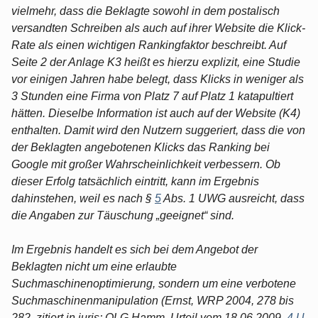
vielmehr, dass die Beklagte sowohl in dem postalisch
versandten Schreiben als auch auf ihrer Website die Klick-
Rate als einen wichtigen Rankingfaktor beschreibt. Auf
Seite 2 der Anlage K3 heißt es hierzu explizit, eine Studie
vor einigen Jahren habe belegt, dass Klicks in weniger als
3 Stunden eine Firma von Platz 7 auf Platz 1 katapultiert
hätten. Dieselbe Information ist auch auf der Website (K4)
enthalten. Damit wird den Nutzern suggeriert, dass die von
der Beklagten angebotenen Klicks das Ranking bei
Google mit großer Wahrscheinlichkeit verbessern. Ob
dieser Erfolg tatsächlich eintritt, kann im Ergebnis
dahinstehen, weil es nach §
5
Abs. 1 UWG ausreicht, dass
die Angaben zur Täuschung „geeignet“ sind.
Im Ergebnis handelt es sich bei dem Angebot der
Beklagten nicht um eine erlaubte
Suchmaschinenoptimierung, sondern um eine verbotene
Suchmaschinenmanipulation (Ernst, WRP 2004, 278 bis
282, zitiert in juris; OLG Hamm, Urteil vom 18.06.2009,
4 U