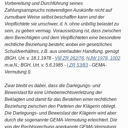
Vorbereitung und Durchführung seines
Zahlungsanspruchs notwendigen Auskünfte nicht auf
zumutbare Weise selbst beschaffen kann und der
Verpflichtete sie unschwer, d. h. ohne unbillig belastet zu
sein, zu geben vermag. Voraussetzung ist, dass zwischen
dem Berechtigten und dem Verpflichteten eine besondere
rechtliche Beziehung besteht, wobei ein gesetzliches
Schuldverhältnis, z.B. aus unerlaubter Handlung, genügt
(BGH, Urt. v. 18.1.1978 -
VIII ZR 262/76
,
NJW 1978, 1002
m.w.N.; BGH, Urt. v. 5.6.1985 -
I ZR 53/83
- GEMA-
Vermutung I).
Zwar bleibt es dabei, dass die Darlegungs- und
Beweislast für eine Urheberrechtsverletzung der
Beklagten und damit für das Bestehen einer rechtlichen
Beziehung zwischen den Parteien der Klägerin obliegt.
Die Darlegungs- und Beweislast der Klägerin wird aber
durch die sogenannte GEMA-Vermutung erleichtert. Die
von der Rechtsprechung anerkannte GEMA-Vermutung