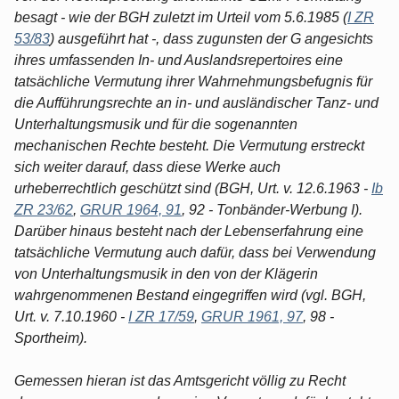
besagt - wie der BGH zuletzt im Urteil vom 5.6.1985 (
I ZR
53/83
) ausgeführt hat -, dass zugunsten der G angesichts
ihres umfassenden In- und Auslandsrepertoires eine
tatsächliche Vermutung ihrer Wahrnehmungsbefugnis für
die Aufführungsrechte an in- und ausländischer Tanz- und
Unterhaltungsmusik und für die sogenannten
mechanischen Rechte besteht. Die Vermutung erstreckt
sich weiter darauf, dass diese Werke auch
urheberrechtlich geschützt sind (BGH, Urt. v. 12.6.1963 -
Ib
ZR 23/62
,
GRUR 1964, 91
, 92 - Tonbänder-Werbung I).
Darüber hinaus besteht nach der Lebenserfahrung eine
tatsächliche Vermutung auch dafür, dass bei Verwendung
von Unterhaltungsmusik in den von der Klägerin
wahrgenommenen Bestand eingegriffen wird (vgl. BGH,
Urt. v. 7.10.1960 -
I ZR 17/59
,
GRUR 1961, 97
, 98 -
Sportheim).
Gemessen hieran ist das Amtsgericht völlig zu Recht