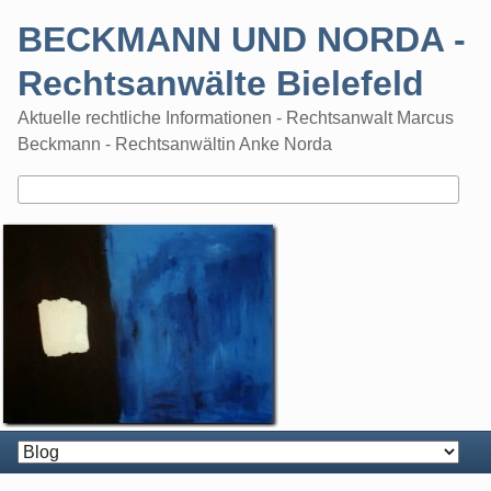
Skip
BECKMANN UND NORDA -
to
content
Rechtsanwälte Bielefeld
Aktuelle rechtliche Informationen - Rechtsanwalt Marcus
Beckmann - Rechtsanwältin Anke Norda