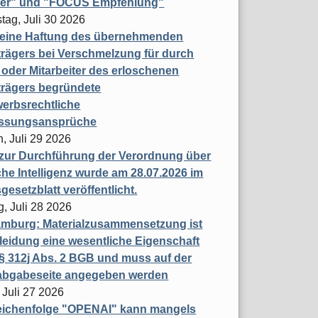
ner" und "FOCUS Empfehlung"
tag, Juli 30 2026
eine Haftung des übernehmenden
rägers bei Verschmelzung für durch
oder Mitarbeiter des erloschenen
trägers begründete
erbsrechtliche
assungsansprüche
, Juli 29 2026
 zur Durchführung der Verordnung über
che Intelligenz wurde am 28.07.2026 im
esetzblatt veröffentlicht.
g, Juli 28 2026
mburg: Materialzusammensetzung ist
leidung eine wesentliche Eigenschaft
 312j Abs. 2 BGB und muss auf der
labgabeseite angegeben werden
 Juli 27 2026
eichenfolge "OPENAI" kann mangels