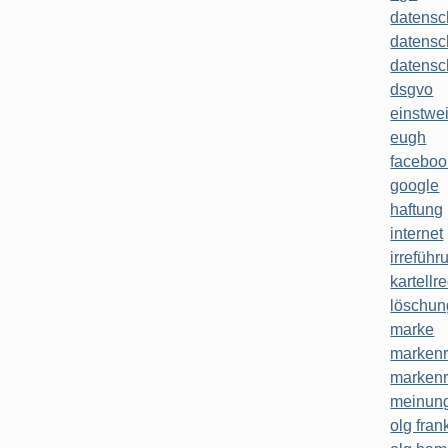
datensc
datensc
datensc
dsgvo
einstwe
eugh
faceboo
google
haftung
internet
irreführ
kartellr
löschun
marke
markenr
markenr
meinung
olg frank