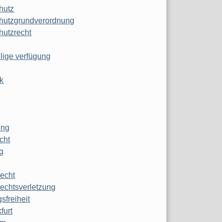
hutz
hutzgrundverordnung
hutzrecht
ilige verfügung
k
ung
echt
g
echt
echtsverletzung
sfreiheit
furt