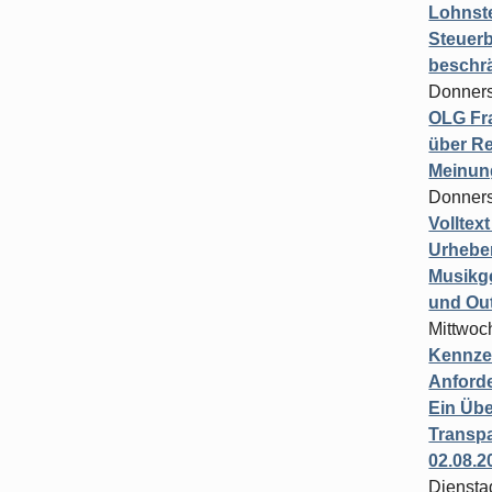
Lohnste
Steuerb
beschr
Donners
OLG Fra
über Re
Meinun
Donners
Volltex
Urheber
Musikg
und Ou
Mittwoc
Kennzei
Anford
Ein Übe
Transpa
02.08.2
Diensta