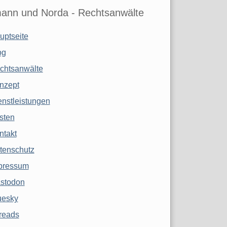
ann und Norda - Rechtsanwälte
uptseite
og
chtsanwälte
nzept
enstleistungen
sten
ntakt
tenschutz
pressum
stodon
uesky
reads