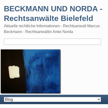
Skip
BECKMANN UND NORDA -
to
content
Rechtsanwälte Bielefeld
Aktuelle rechtliche Informationen - Rechtsanwalt Marcus
Beckmann - Rechtsanwältin Anke Norda