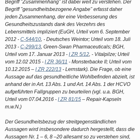
Begriff "Zusammenhang" ist dabei weit zu verstehen. Der
Begriff "gesundheitsbezogene Angabe" erfasst daher
jeden Zusammenhang, der eine Verbesserung des
Gesundheitszustands dank des Verzehrs des
Lebensmittels impliziert (EuGH, Urteil vom 6. September
2012 -
C-544/10
, - Deutsches Weintor; Urteil vom 18. Juli
2013 -
C-299/13
, Green-Swan Pharmaceuticals; BGH,
Urteil vom 17. Januar 2013 -
I ZR 5/12
, - Vitalpilze; Urteil
vom 12.02 2015 -
I ZR 36/11
- Monsterbacke II; Urteil vom
10.12.2015 –
I ZR 222/13
- Lernstark). Die Frage, ob eine
Aussage auf das gesundheitliche Wohlbefinden abzielt, ist
anhand der in Art. 13 Abs. 1 und Art. 14 Abs. 1 der HCVO
aufgeführten Fallgruppen zu beurteilen (vgl. u.a. BGH,
Urteil vom 07.04.2016 -
I ZR 81/15
– Repair-Kapseln
m.w.N.)
Der Gesundheitsbezug der streitgegenständlichen
Aussagen wird insbesondere dadurch hergestellt, dass die
Aussagen Nr. 1 – 6, 8 –20 allesamt so zu verstehen sind,