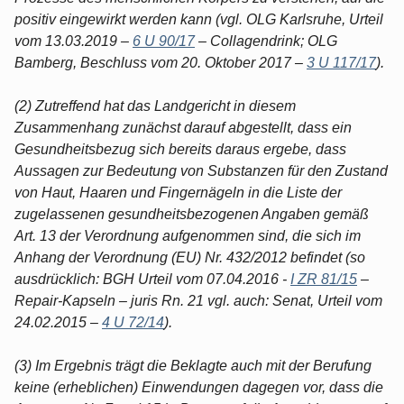
positiv eingewirkt werden kann (vgl. OLG Karlsruhe, Urteil
vom 13.03.2019 –
6 U 90/17
– Collagendrink; OLG
Bamberg, Beschluss vom 20. Oktober 2017 –
3 U 117/17
).
(2) Zutreffend hat das Landgericht in diesem
Zusammenhang zunächst darauf abgestellt, dass ein
Gesundheitsbezug sich bereits daraus ergebe, dass
Aussagen zur Bedeutung von Substanzen für den Zustand
von Haut, Haaren und Fingernägeln in die Liste der
zugelassenen gesundheitsbezogenen Angaben gemäß
Art. 13 der Verordnung aufgenommen sind, die sich im
Anhang der Verordnung (EU) Nr. 432/2012 befindet (so
ausdrücklich: BGH Urteil vom 07.04.2016 -
I ZR 81/15
–
Repair-Kapseln – juris Rn. 21 vgl. auch: Senat, Urteil vom
24.02.2015 –
4 U 72/14
).
(3) Im Ergebnis trägt die Beklagte auch mit der Berufung
keine (erheblichen) Einwendungen dagegen vor, dass die