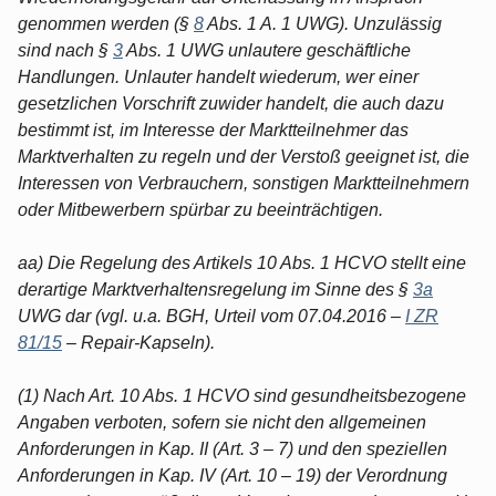
genommen werden (§
8
Abs. 1 A. 1 UWG). Unzulässig
sind nach §
3
Abs. 1 UWG unlautere geschäftliche
Handlungen. Unlauter handelt wiederum, wer einer
gesetzlichen Vorschrift zuwider handelt, die auch dazu
bestimmt ist, im Interesse der Marktteilnehmer das
Marktverhalten zu regeln und der Verstoß geeignet ist, die
Interessen von Verbrauchern, sonstigen Marktteilnehmern
oder Mitbewerbern spürbar zu beeinträchtigen.
aa) Die Regelung des Artikels 10 Abs. 1 HCVO stellt eine
derartige Marktverhaltensregelung im Sinne des §
3a
UWG dar (vgl. u.a. BGH, Urteil vom 07.04.2016 –
I ZR
81/15
– Repair-Kapseln).
(1) Nach Art. 10 Abs. 1 HCVO sind gesundheitsbezogene
Angaben verboten, sofern sie nicht den allgemeinen
Anforderungen in Kap. II (Art. 3 – 7) und den speziellen
Anforderungen in Kap. IV (Art. 10 – 19) der Verordnung