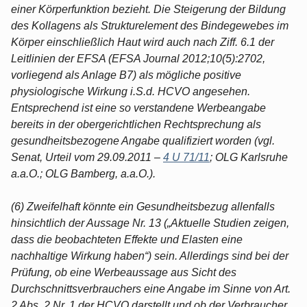
einer Körperfunktion bezieht. Die Steigerung der Bildung
des Kollagens als Strukturelement des Bindegewebes im
Körper einschließlich Haut wird auch nach Ziff. 6.1 der
Leitlinien der EFSA (EFSA Journal 2012;10(5):2702,
vorliegend als Anlage B7) als mögliche positive
physiologische Wirkung i.S.d. HCVO angesehen.
Entsprechend ist eine so verstandene Werbeangabe
bereits in der obergerichtlichen Rechtsprechung als
gesundheitsbezogene Angabe qualifiziert worden (vgl.
Senat, Urteil vom 29.09.2011 –
4 U 71/11
; OLG Karlsruhe
a.a.O.; OLG Bamberg, a.a.O.).
(6) Zweifelhaft könnte ein Gesundheitsbezug allenfalls
hinsichtlich der Aussage Nr. 13 („Aktuelle Studien zeigen,
dass die beobachteten Effekte und Elasten eine
nachhaltige Wirkung haben“) sein. Allerdings sind bei der
Prüfung, ob eine Werbeaussage aus Sicht des
Durchschnittsverbrauchers eine Angabe im Sinne von Art.
2 Abs. 2 Nr. 1 der HCVO darstellt und ob der Verbraucher