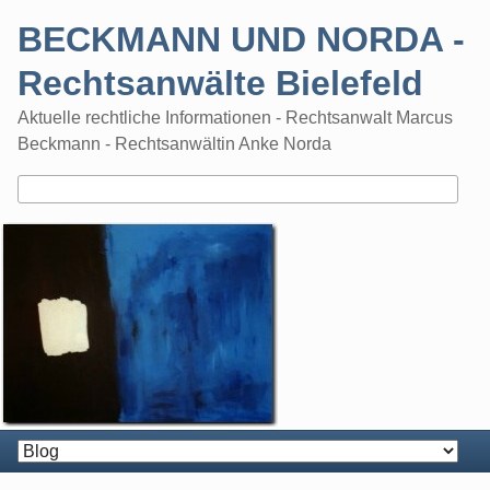
Skip
BECKMANN UND NORDA -
to
content
Rechtsanwälte Bielefeld
Aktuelle rechtliche Informationen - Rechtsanwalt Marcus
Beckmann - Rechtsanwältin Anke Norda