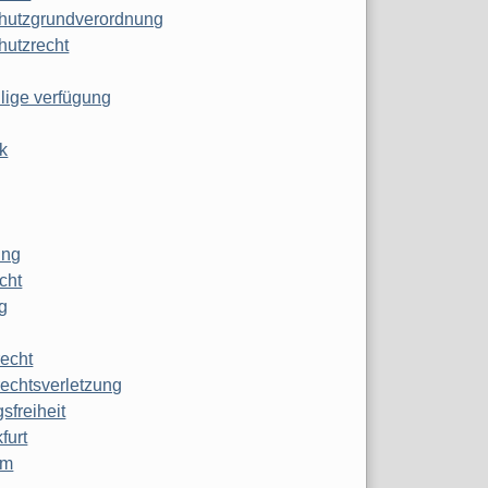
hutzgrundverordnung
hutzrecht
ilige verfügung
k
ung
echt
g
echt
echtsverletzung
sfreiheit
furt
mm