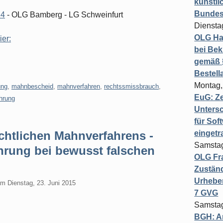
künstli
Bundesg
14
- OLG Bamberg - LG Schweinfurt
Diensta
OLG Ha
ier:
bei Bek
gemäß §
Bestel
Montag,
ng
,
mahnbescheid
,
mahnverfahren
,
rechtssmissbrauch
,
EuG: Z
hrung
Untersc
für Sof
chtlichen Mahnverfahrens -
einget
Samstag
rung bei bewusst falschen
OLG Fra
Zuständ
Urheber
am
Dienstag, 23. Juni 2015
7 GVG
Samstag
BGH: A