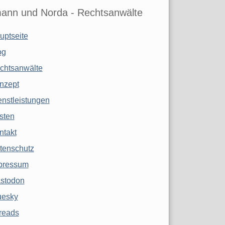
ann und Norda - Rechtsanwälte
uptseite
og
chtsanwälte
nzept
enstleistungen
sten
ntakt
tenschutz
pressum
stodon
uesky
reads