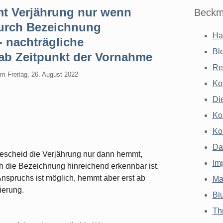
 Verjährung nur wenn
Beckm
durch Bezeichnung
Ha
- nachträgliche
Bl
 ab Zeitpunkt der Vornahme
Re
am
Freitag, 26. August 2022
Ko
Di
Ko
Ko
Da
escheid die Verjährung nur dann hemmt,
Im
h die Bezeichnung hinreichend erkennbar ist.
Anspruchs ist möglich, hemmt aber erst ab
Ma
ierung.
Bl
Th