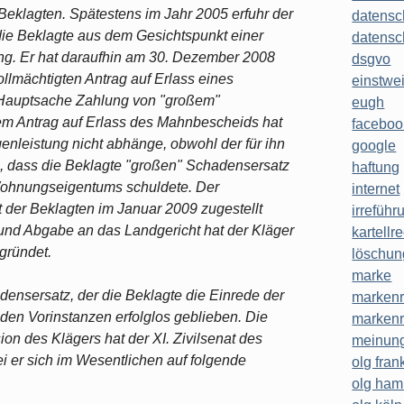
 Beklagten. Spätestens im Jahr 2005 erfuhr der
datensc
ie Beklagte aus dem Gesichtspunkt einer
datensc
zung. Er hat daraufhin am 30. Dezember 2008
dsgvo
llmächtigten Antrag auf Erlass eines
einstwe
r Hauptsache Zahlung von "großem"
eugh
em Antrag auf Erlass des Mahnbescheids hat
faceboo
genleistung nicht abhänge, obwohl der für ihn
google
, dass die Beklagte "großen" Schadensersatz
haftung
ohnungseigentums schuldete. Der
internet
der Beklagten im Januar 2009 zugestellt
irreführ
nd Abgabe an das Landgericht hat der Kläger
kartellr
gründet.
löschun
marke
ensersatz, der die Beklagte die Einrede der
markenr
iden Vorinstanzen erfolglos geblieben. Die
markenr
n des Klägers hat der XI. Zivilsenat des
meinung
 er sich im Wesentlichen auf folgende
olg frank
olg ha