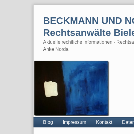
Skip
to
BECKMANN UND N
content
Rechtsanwälte Biel
Aktuelle rechtliche Informationen - Rech
Anke Norda
Blog
Impressum
Kontakt
Daten