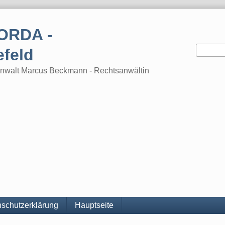
ORDA -
efeld
tsanwalt Marcus Beckmann - Rechtsanwältin
schutzerklärung
Hauptseite