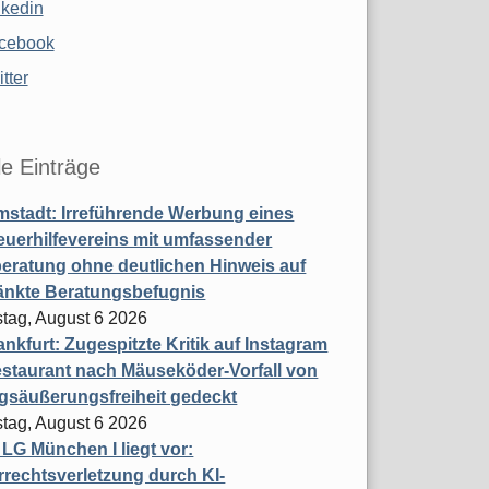
nkedin
cebook
tter
le Einträge
stadt: Irreführende Werbung eines
uerhilfevereins mit umfassender
eratung ohne deutlichen Hinweis auf
änkte Beratungsbefugnis
tag, August 6 2026
nkfurt: Zugespitzte Kritik auf Instagram
staurant nach Mäuseköder-Vorfall von
gsäußerungsfreiheit gedeckt
tag, August 6 2026
t LG München I liegt vor:
rechtsverletzung durch KI-