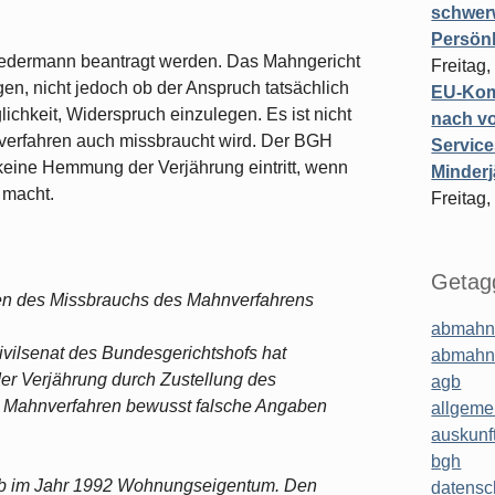
schwer
Persönl
jedermann beantragt werden. Das Mahngericht
Freitag,
gen, nicht jedoch ob der Anspruch tatsächlich
EU-Komm
ichkeit, Widerspruch einzulegen. Es ist nicht
nach vo
nverfahren auch missbraucht wird. Der BGH
Service
 keine Hemmung der Verjährung eintritt, wenn
Minderj
 macht.
Freitag,
Getagg
gen des Missbrauchs des Mahnverfahrens
abmahn
Zivilsenat des Bundesgerichtshofs hat
abmahn
er Verjährung durch Zustellung des
agb
m Mahnverfahren bewusst falsche Angaben
allgeme
auskunf
bgh
rb im Jahr 1992 Wohnungseigentum. Den
datensc