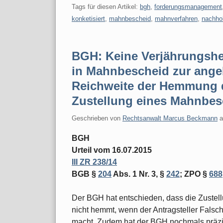
Tags für diesen Artikel:
bgh
,
forderungsmanagement
konketisiert
,
mahnbescheid
,
mahnverfahren
,
nachho
BGH: Keine Verjährungsh
in Mahnbescheid zur ange
Reichweite der Hemmung d
Zustellung eines Mahnbes
Geschrieben von
Rechtsanwalt Marcus Beckmann
BGH
Urteil vom 16.07.2015
III ZR 238/14
BGB §
204
Abs. 1 Nr. 3, §
242
; ZPO §
688
Der BGH hat entschieden, dass die Zustel
nicht hemmt, wenn der Antragsteller Fals
macht. Zudem hat der BGH nochmals präzis