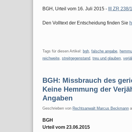
BGH, Urteil vom 16. Juli 2015 -
III ZR 238/
Den Volltext der Entscheidung finden Sie
h
Tags für diesen Artikel:
bgh
,
falsche angabe
,
hemmu
reichweite
,
streitgegenstand
,
treu und glauben
,
verjä
BGH: Missbrauch des geri
Keine Hemmung der Verjäh
Angaben
Geschrieben von
Rechtsanwalt Marcus Beckmann
BGH
Urteil vom 23.06.2015