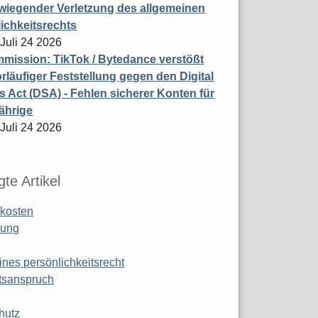
wiegender Verletzung des allgemeinen
ichkeitsrechts
 Juli 24 2026
ission: TikTok / Bytedance verstößt
rläufiger Feststellung gegen den Digital
s Act (DSA) - Fehlen sicherer Konten für
ährige
 Juli 24 2026
te Artikel
kosten
ung
ines persönlichkeitsrecht
tsanspruch
hutz