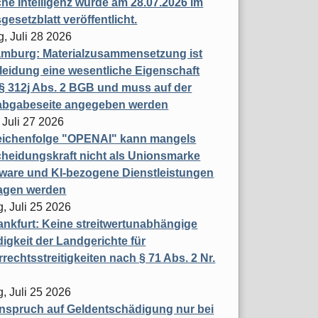
che Intelligenz wurde am 28.07.2026 im
esetzblatt veröffentlicht.
g, Juli 28 2026
mburg: Materialzusammensetzung ist
leidung eine wesentliche Eigenschaft
 312j Abs. 2 BGB und muss auf der
labgabeseite angegeben werden
 Juli 27 2026
eichenfolge "OPENAI" kann mangels
heidungskraft nicht als Unionsmarke
tware und KI-bezogene Dienstleistungen
ragen werden
, Juli 25 2026
nkfurt: Keine streitwertunabhängige
igkeit der Landgerichte für
rechtsstreitigkeiten nach § 71 Abs. 2 Nr.
, Juli 25 2026
nspruch auf Geldentschädigung nur bei