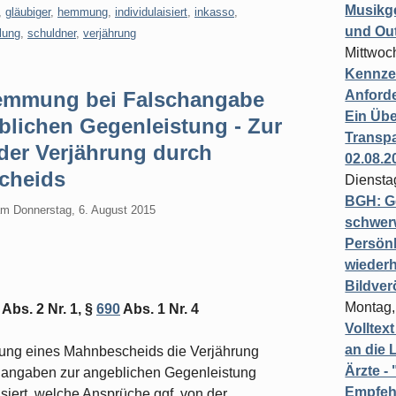
Musikg
,
gläubiger
,
hemmung
,
individulaisiert
,
inkasso
,
und Ou
lung
,
schuldner
,
verjährung
Mittwoc
Kennzei
emmung bei Falschangabe
Anford
Ein Übe
blichen Gegenleistung - Zur
Transpa
er Verjährung durch
02.08.2
cheids
Diensta
BGH: G
am
Donnerstag, 6. August 2015
schwer
Persönl
wiederh
Bildver
Montag,
Abs. 2 Nr. 1, §
690
Abs. 1 Nr. 4
Volltex
an die L
lung eines Mahnbescheids die Verjährung
Ärzte 
changaben zur angeblichen Gegenleistung
Empfeh
iert, welche Ansprüche ggf. von der