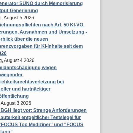
enerator SUNO durch Memorisierung
tput-Generierung
h, August 5 2026
chnungspflichten nach Art. 50 KI-VO:
erungen, Ausnahmen und Umsetzung -
rblick über die neuen
renzvorgaben für KI-Inhalte seit dem
026
g, August 4 2026
eldentschädigung wegen
wiegender
ichkeitsrechtsverletzung bei
olter und hartnäckiger
öffentlichung
 August 3 2026
t BGH liegt vor: Strenge Anforderungen
auterkeit entgeltlicher Testsiegel für
- "FOCUS Top Mediziner" und "FOCUS
lung"