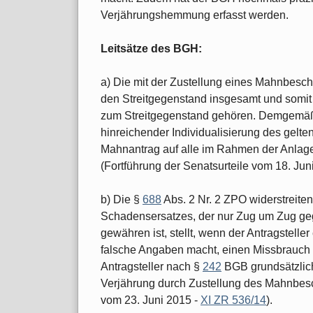
Verjährungshemmung erfasst werden.
Leitsätze des BGH:
a) Die mit der Zustellung eines Mahnbes
den Streitgegenstand insgesamt und somit 
zum Streitgegenstand gehören. Demgemäß
hinreichender Individualisierung des gel
Mahnantrag auf alle im Rahmen der Anlage
(Fortführung der Senatsurteile vom 18. Jun
b) Die §
688
Abs. 2 Nr. 2 ZPO widerstreit
Schadensersatzes, der nur Zug um Zug geg
gewähren ist, stellt, wenn der Antragstelle
falsche Angaben macht, einen Missbrauch 
Antragsteller nach §
242
BGB grundsätzlich
Verjährung durch Zustellung des Mahnbesc
vom 23. Juni 2015 -
XI ZR 536/14
).