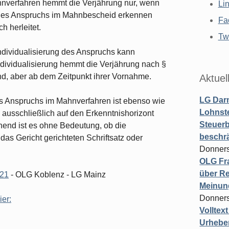
nverfahren hemmt die Verjährung nur, wenn
Li
 des Anspruchs im Mahnbescheid erkennen
Fa
h herleitet.
Twi
ndividualisierung des Anspruchs kann
dividualisierung hemmt die Verjährung nach §
nd, aber ab dem Zeitpunkt ihrer Vornahme.
Aktuel
LG Darm
des Anspruchs im Mahnverfahren ist ebenso wie
Lohnste
 ausschließlich auf den Erkenntnishorizont
Steuerb
end ist es ohne Bedeutung, ob die
beschr
das Gericht gerichteten Schriftsatz oder
Donners
OLG Fra
über Re
/21
- OLG Koblenz - LG Mainz
Meinun
Donners
ier:
Volltex
Urheber