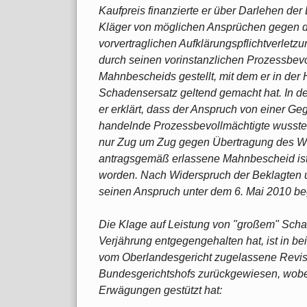
Kaufpreis finanzierte er über Darlehen der
Kläger von möglichen Ansprüchen gegen d
vorvertraglichen Aufklärungspflichtverlet
durch seinen vorinstanzlichen Prozessbevo
Mahnbescheids gestellt, mit dem er in de
Schadensersatz geltend gemacht hat. In d
er erklärt, dass der Anspruch von einer Ge
handelnde Prozessbevollmächtigte wusste
nur Zug um Zug gegen Übertragung des W
antragsgemäß erlassene Mahnbescheid ist 
worden. Nach Widerspruch der Beklagten u
seinen Anspruch unter dem 6. Mai 2010 be
Die Klage auf Leistung von "großem" Schad
Verjährung entgegengehalten hat, ist in be
vom Oberlandesgericht zugelassene Revisio
Bundesgerichtshofs zurückgewiesen, wobei
Erwägungen gestützt hat: