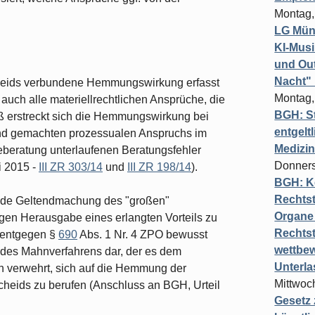
Montag,
LG Münc
KI-Mus
und Out
Nacht"
cheids verbundene Hemmungswirkung erfasst
Montag,
auch alle materiellrechtlichen Ansprüche, die
BGH: St
 erstreckt sich die Hemmungswirkung bei
entgelt
tend gemachten prozessualen Anspruchs im
Medizi
beratung unterlaufenen Beratungsfehler
Donners
i 2015 -
III ZR 303/14
und
III ZR 198/14
).
BGH: K
Rechtst
ende Geltendmachung des "großen"
Organe 
en Herausgabe eines erlangten Vorteils zu
Rechts
r entgegen §
690
Abs. 1 Nr. 4 ZPO bewusst
wettbew
des Mahnverfahrens dar, der es dem
Unterl
 verwehrt, sich auf die Hemmung der
Mittwoch
heids zu berufen (Anschluss an BGH, Urteil
Gesetz