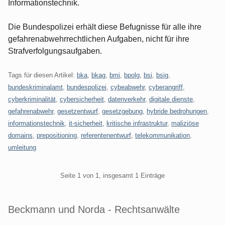
Informationstechnik.
Die Bundespolizei erhält diese Befugnisse für alle ihre
gefahrenabwehrrechtlichen Aufgaben, nicht für ihre
Strafverfolgungsaufgaben.
Tags für diesen Artikel:
bka
,
bkag
,
bmi
,
bpolg
,
bsi
,
bsig
,
bundeskriminalamt
,
bundespolizei
,
cybeabwehr
,
cyberangriff
,
cyberkriminalität
,
cybersicherheit
,
datenverkehr
,
digitale dienste
,
gefahrenabwehr
,
gesetzentwurf
,
gesetzgebung
,
hybride bedrohungen
,
informationstechnik
,
it-sicherheit
,
kritische infrastruktur
,
maliziöse
domains
,
prepositioning
,
referentenentwurf
,
telekommunikation
,
umleitung
Pagination
Seite 1 von 1, insgesamt 1 Einträge
Beckmann und Norda - Rechtsanwälte