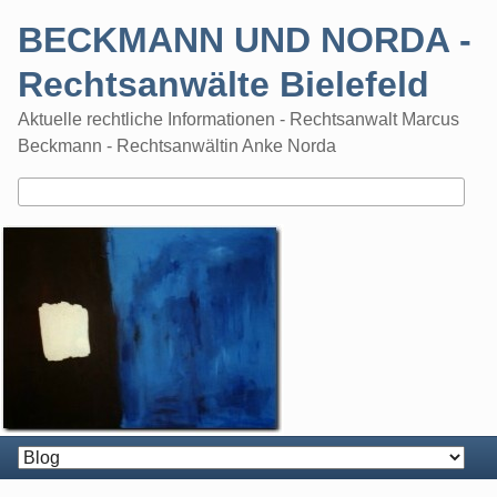
Skip
BECKMANN UND NORDA -
to
content
Rechtsanwälte Bielefeld
Aktuelle rechtliche Informationen - Rechtsanwalt Marcus
Beckmann - Rechtsanwältin Anke Norda