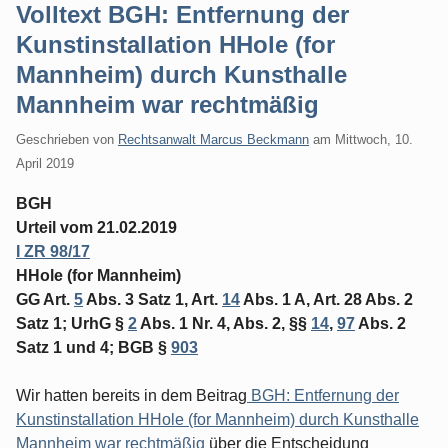
Volltext BGH: Entfernung der
Kunstinstallation HHole (for
Mannheim) durch Kunsthalle
Mannheim war rechtmäßig
Geschrieben von
Rechtsanwalt Marcus Beckmann
am
Mittwoch, 10.
April 2019
BGH
Urteil vom 21.02.2019
I ZR 98/17
HHole (for Mannheim)
GG Art.
5
Abs. 3 Satz 1, Art.
14
Abs. 1 A, Art. 28 Abs. 2
Satz 1; UrhG §
2
Abs. 1 Nr. 4, Abs. 2, §§
14
,
97
Abs. 2
Satz 1 und 4; BGB §
903
Wir hatten bereits in dem Beitrag
BGH: Entfernung der
Kunstinstallation HHole (for Mannheim) durch Kunsthalle
Mannheim war rechtmäßig
über die Entscheidung