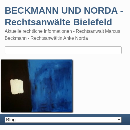
Skip
BECKMANN UND NORDA -
to
content
Rechtsanwälte Bielefeld
Aktuelle rechtliche Informationen - Rechtsanwalt Marcus
Beckmann - Rechtsanwältin Anke Norda