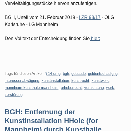
Vervielfältigungsstücke hiervon anzufertigen.
BGH, Urteil vom 21. Februar 2019 -
I ZR 98/17
- OLG
Karlsruhe - LG Mannheim
Den Volltext der Entscheidung finden Sie
hier:
Tags für diesen Artikel:
§ 14 urhg
,
bgh
,
gebäude
,
geldentschädigng
,
interessenabwägung
,
kunstinstallation
,
kunstrecht
,
kunstwerk
,
mannheim.kunsthale mannheim
,
urheberrecht
,
vernichtung
,
werk
,
zerstörung
BGH: Entfernung der
Kunstinstallation HHole (for
Mannheim) durch Kunsthalle