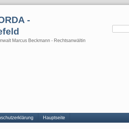
ORDA -
efeld
tsanwalt Marcus Beckmann - Rechtsanwältin
schutzerklärung
Hauptseite