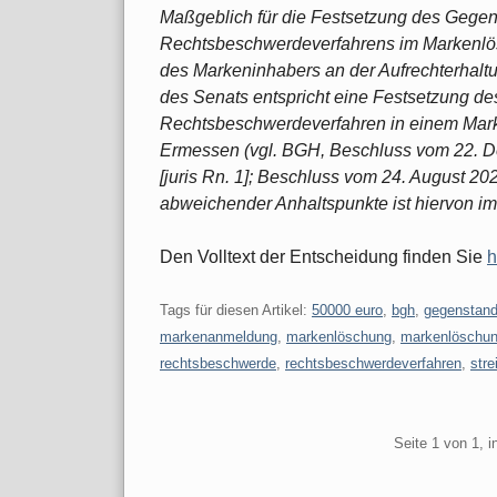
Maßgeblich für die Festsetzung des Gege
Rechtsbeschwerdeverfahrens im Markenlösch
des Markeninhabers an der Aufrechterhalt
des Senats entspricht eine Festsetzung de
Rechtsbeschwerdeverfahren in einem Marke
Ermessen (vgl. BGH, Beschluss vom 22. 
[juris Rn. 1]; Beschluss vom 24. August 20
abweichender Anhaltspunkte ist hiervon im 
Den Volltext der Entscheidung finden Sie
h
Tags für diesen Artikel:
50000 euro
,
bgh
,
gegenstand
markenanmeldung
,
markenlöschung
,
markenlöschun
rechtsbeschwerde
,
rechtsbeschwerdeverfahren
,
stre
Pagination
Seite 1 von 1, 