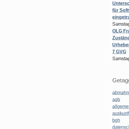
Untersc
für Sof
einget
Samstag
OLG Fra
Zuständ
Urheber
7 GVG
Samstag
Getagg
abmahn
agb
allgeme
auskunf
bgh
datensc