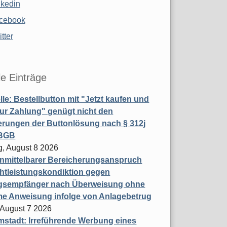
nkedin
cebook
tter
le Einträge
le: Bestellbutton mit "Jetzt kaufen und
zur Zahlung" genügt nicht den
rungen der Buttonlösung nach § 312j
 BGB
, August 8 2026
nmittelbarer Bereicherungsanspruch
htleistungskondiktion gegen
gsempfänger nach Überweisung ohne
me Anweisung infolge von Anlagebetrug
, August 7 2026
stadt: Irreführende Werbung eines