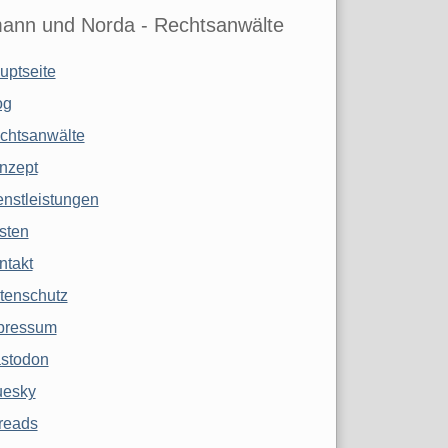
ann und Norda - Rechtsanwälte
uptseite
og
chtsanwälte
nzept
enstleistungen
sten
ntakt
tenschutz
pressum
stodon
uesky
reads