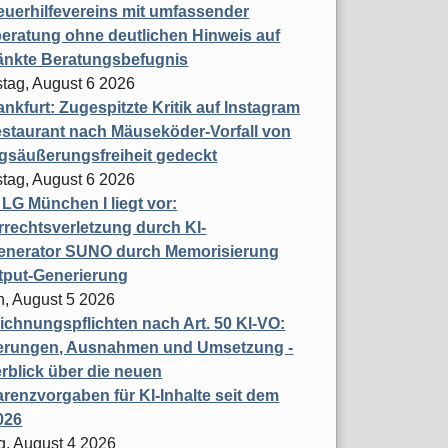
uerhilfevereins mit umfassender
eratung ohne deutlichen Hinweis auf
änkte Beratungsbefugnis
tag, August 6 2026
nkfurt: Zugespitzte Kritik auf Instagram
staurant nach Mäuseköder-Vorfall von
gsäußerungsfreiheit gedeckt
tag, August 6 2026
t LG München I liegt vor:
rechtsverletzung durch KI-
enerator SUNO durch Memorisierung
tput-Generierung
h, August 5 2026
chnungspflichten nach Art. 50 KI-VO:
erungen, Ausnahmen und Umsetzung -
rblick über die neuen
renzvorgaben für KI-Inhalte seit dem
026
g, August 4 2026