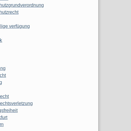
hutzgrundverordnung
hutzrecht
ilige verfügung
k
ung
echt
g
echt
echtsverletzung
sfreiheit
furt
mm