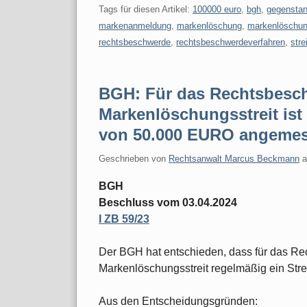
Tags für diesen Artikel:
100000 euro
,
bgh
,
gegenstan
markenanmeldung
,
markenlöschung
,
markenlöschun
rechtsbeschwerde
,
rechtsbeschwerdeverfahren
,
stre
BGH: Für das Rechtsbesch
Markenlöschungsstreit ist 
von 50.000 EURO angeme
Geschrieben von
Rechtsanwalt Marcus Beckmann
BGH
Beschluss vom 03.04.2024
I ZB 59/23
Der BGH hat entschieden, dass für das R
Markenlöschungsstreit regelmäßig ein Str
Aus den Entscheidungsgründen: