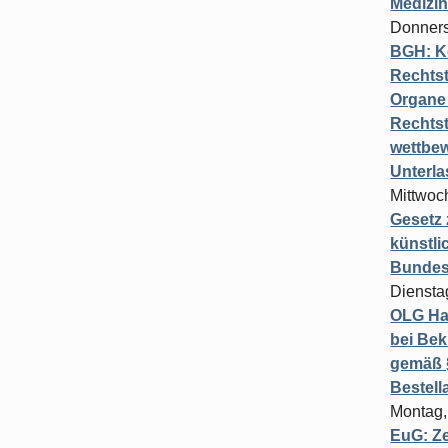
Medizi
Donners
BGH: K
Rechtst
Organe 
Rechts
wettbew
Unterl
Mittwoch
Gesetz
künstli
Bundesg
Diensta
OLG Ha
bei Bek
gemäß §
Bestel
Montag,
EuG: Z