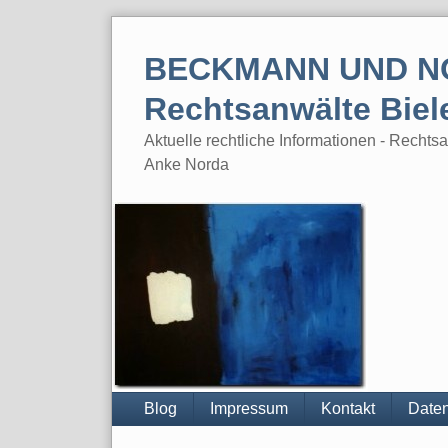
Skip
to
BECKMANN UND N
content
Rechtsanwälte Biel
Aktuelle rechtliche Informationen - Rech
Anke Norda
Blog
Impressum
Kontakt
Daten