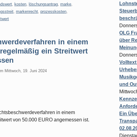
Lohnste
dswert
,
kosten
,
löschungsantrag
,
marke
,
Steuerb
gsstreit
,
markenrecht
,
prozesskosten
,
beschr
itwert
Donners
OLG Fra
werdeverfahren in einem
über Re
Meinun
regelmäßig ein Streitwert
Donners
ssen
Volltex
Urheber
am
Mittwoch, 19. Juni 2024
Musikg
und Ou
Mittwoc
Kennzei
Anford
echtsbeschwerdeverfahren in einem
Ein Übe
eitwert von 50.000 EURO angemessen ist.
Transpa
02.08.2
Diensta