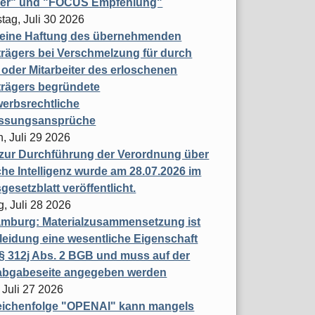
ner" und "FOCUS Empfehlung"
tag, Juli 30 2026
eine Haftung des übernehmenden
rägers bei Verschmelzung für durch
oder Mitarbeiter des erloschenen
trägers begründete
erbsrechtliche
assungsansprüche
, Juli 29 2026
 zur Durchführung der Verordnung über
che Intelligenz wurde am 28.07.2026 im
esetzblatt veröffentlicht.
g, Juli 28 2026
mburg: Materialzusammensetzung ist
leidung eine wesentliche Eigenschaft
 312j Abs. 2 BGB und muss auf der
labgabeseite angegeben werden
 Juli 27 2026
eichenfolge "OPENAI" kann mangels