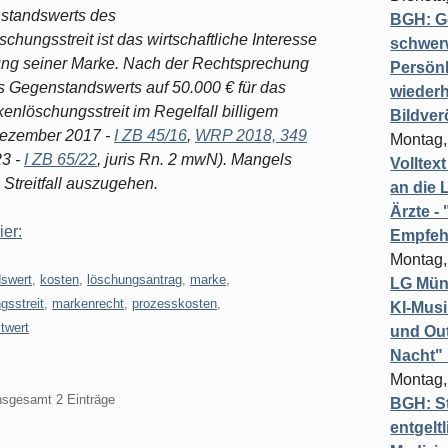
nstandswerts des
BGH: G
ungsstreit ist das wirtschaftliche Interesse
schwer
ung seiner Marke. Nach der Rechtsprechung
Persönl
s Gegenstandswerts auf 50.000 € für das
wiederh
nlöschungsstreit im Regelfall billigem
Bildver
Dezember 2017 -
I ZB 45/16
,
WRP 2018, 349
Montag,
23 -
I ZB 65/22
, juris Rn. 2 mwN). Mangels
Volltex
Streitfall auszugehen.
an die L
Ärzte 
ier:
Empfeh
Montag,
swert
,
kosten
,
löschungsantrag
,
marke
,
LG Münc
gsstreit
,
markenrecht
,
prozesskosten
,
KI-Mus
itwert
und Out
Nacht"
Montag,
insgesamt 2 Einträge
BGH: St
entgelt