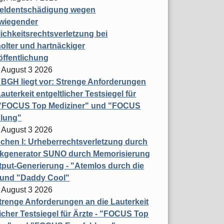
eldentschädigung wegen
wiegender
ichkeitsrechtsverletzung bei
olter und hartnäckiger
öffentlichung
 August 3 2026
t BGH liegt vor: Strenge Anforderungen
auterkeit entgeltlicher Testsiegel für
- "FOCUS Top Mediziner" und "FOCUS
lung"
 August 3 2026
hen I: Urheberrechtsverletzung durch
ikgenerator SUNO durch Memorisierung
put-Generierung - "Atemlos durch die
 und "Daddy Cool"
 August 3 2026
renge Anforderungen an die Lauterkeit
licher Testsiegel für Ärzte - "FOCUS Top