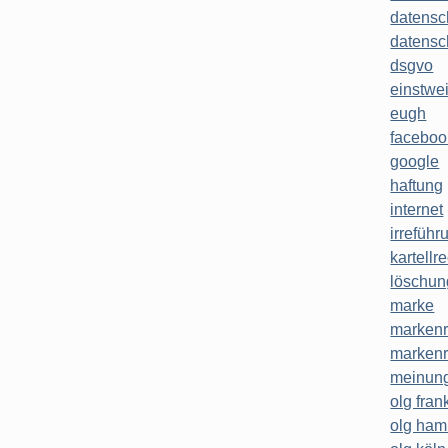
datensc
datensc
dsgvo
einstwe
eugh
faceboo
google
haftung
internet
irreführ
kartellr
löschun
marke
markenr
markenr
meinung
olg frank
olg ha