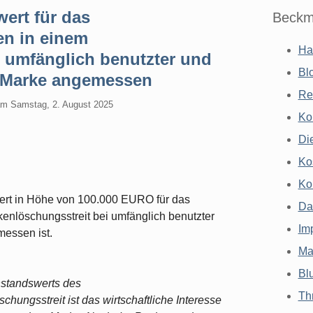
ert für das
Beckm
n in einem
Ha
 umfänglich benutzter und
Bl
r Marke angemessen
Re
am
Samstag, 2. August 2025
Ko
Di
Ko
Ko
wert in Höhe von 100.000 EURO für das
Da
nlöschungsstreit bei umfänglich benutzter
Im
messen ist.
Ma
Bl
nstandswerts des
Th
ungsstreit ist das wirtschaftliche Interesse