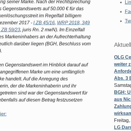
ung seiner Marke. Nach der Rechtsprechung
Li
s Gegenstandswerts auf 50.000 € für das
Fa
nlöschungsstreit im Regelfall billigem
Twi
Dezember 2017 -
I ZB 45/16
,
WRP 2018, 349
I ZB 59/23
, juris Rn. 2 mwN). Im Einzelfall
es Markeninhabers an der Aufrechterhaltung
eutlich darüber liegen (BGH, Beschluss vom
Aktuel
).
OLG Cel
weiter 
den Gegenstandswert im Hinblick darauf auf
Anforde
r angegriffenen Marke um eine umfänglich
Abs. 3
ke handelt. Auf die Anregung des
Samstag
erin, der die Markeninhaberin und ihr
BGH: U
getreten sind war der Gegenstandswert für
aus Nic
enfalls auf diesen Betrag festzusetzen
Zahlun
wirksa
ier:
Freitag
LG Darm