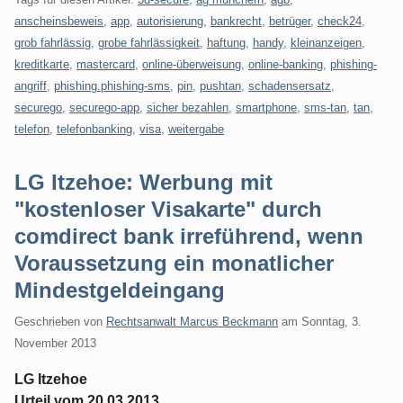
anscheinsbeweis
,
app
,
autorisierung
,
bankrecht
,
betrüger
,
check24
,
grob fahrlässig
,
grobe fahrlässigkeit
,
haftung
,
handy
,
kleinanzeigen
,
kreditkarte
,
mastercard
,
online-überweisung
,
online-banking
,
phishing-
angriff
,
phishing.phishing-sms
,
pin
,
pushtan
,
schadensersatz
,
securego
,
securego-app
,
sicher bezahlen
,
smartphone
,
sms-tan
,
tan
,
telefon
,
telefonbanking
,
visa
,
weitergabe
LG Itzehoe: Werbung mit
"kostenloser Visakarte" durch
comdirect bank irreführend, wenn
Voraussetzung ein monatlicher
Mindestgeldeingang
Geschrieben von
Rechtsanwalt Marcus Beckmann
am
Sonntag, 3.
November 2013
LG Itzehoe
Urteil vom 20.03.2013