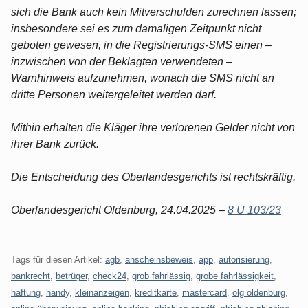
sich die Bank auch kein Mitverschulden zurechnen lassen;
insbesondere sei es zum damaligen Zeitpunkt nicht
geboten gewesen, in die Registrierungs-SMS einen –
inzwischen von der Beklagten verwendeten –
Warnhinweis aufzunehmen, wonach die SMS nicht an
dritte Personen weitergeleitet werden darf.
Mithin erhalten die Kläger ihre verlorenen Gelder nicht von
ihrer Bank zurück.
Die Entscheidung des Oberlandesgerichts ist rechtskräftig.
Oberlandesgericht Oldenburg, 24.04.2025 –
8 U 103/23
Tags für diesen Artikel:
agb
,
anscheinsbeweis
,
app
,
autorisierung
,
bankrecht
,
betrüger
,
check24
,
grob fahrlässig
,
grobe fahrlässigkeit
,
haftung
,
handy
,
kleinanzeigen
,
kreditkarte
,
mastercard
,
olg oldenburg
,