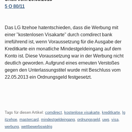
5 O 80/11
Das LG Itzehoe hatentschieden, dass die Werbung mit
einer "kostenlosen Visakarte" durch comdirect bank
irreführend ist, wenn Voraussetzung für die Ausgabe der
Kreditkarte ein monatliche Mindestgeldeingang auf dem
Konto ist. Diese Voraussetzung war in der Werbung nicht
deutlich geworden. Aufgrund eines erneuten Verstoßes
gegen den Unterlassungstitel wurde mit Beschluss vom
22.05.2013 ein Ordnungsgeld festgesetzt.
Tags für diesen Artikel:
comdirect
,
kostenlose visakarte
,
kreditkarte
,
lg
itzehoe
,
mastercard
,
mindestgeldeingang
,
ordnungsgeld
,
uwg
,
visa
,
werbung
,
wettbewerbswidrig