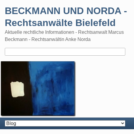
Skip
BECKMANN UND NORDA -
to
content
Rechtsanwälte Bielefeld
Aktuelle rechtliche Informationen - Rechtsanwalt Marcus
Beckmann - Rechtsanwältin Anke Norda