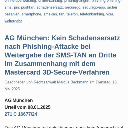
online-überweisung
,
online-banking
,
phishing-angriff
,
phishing.phishing-
sms
,
pin
,
pushtan
,
schadensersatz
,
securego
,
securego-app
,
sicher
bezahlen
,
smartphone
,
sms-tan
,
tan
,
telefon
,
telefonbanking
,
visa
,
weitergabe
AG München: Kein Schadensersatz
nach Phishing-Attacke bei
Weitergabe der SMS-TAN an Dritte
im Zusammenhang mit dem
Mastercard 3D-Secure-Verfahren
Geschrieben von
Rechtsanwalt Marcus Beckmann
am
Dienstag, 13.
Mai 2025
AG München
Urteil vom 08.01.2025
271 C 16677/24
Das AG München hat entschieden, dass kein Anspruch auf