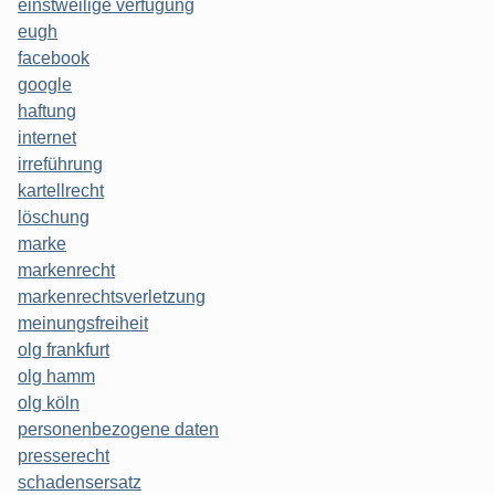
einstweilige verfügung
eugh
facebook
google
haftung
internet
irreführung
kartellrecht
löschung
marke
markenrecht
markenrechtsverletzung
meinungsfreiheit
olg frankfurt
olg hamm
olg köln
personenbezogene daten
presserecht
schadensersatz