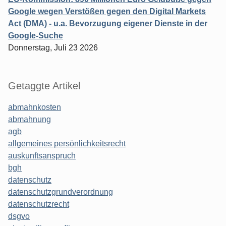
Google wegen Verstößen gegen den Digital Markets
Act (DMA) - u.a. Bevorzugung eigener Dienste in der
Google-Suche
Donnerstag, Juli 23 2026
Getaggte Artikel
abmahnkosten
abmahnung
agb
allgemeines persönlichkeitsrecht
auskunftsanspruch
bgh
datenschutz
datenschutzgrundverordnung
datenschutzrecht
dsgvo