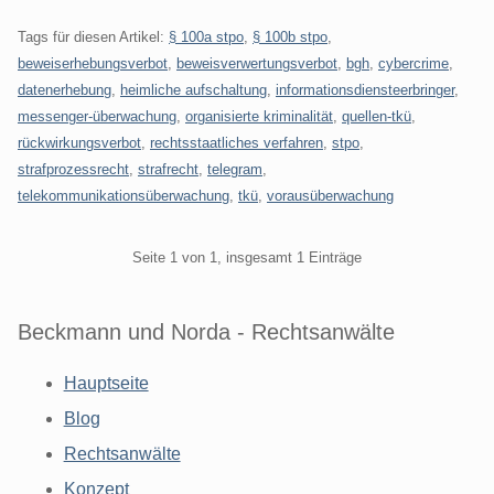
Tags für diesen Artikel:
§ 100a stpo
,
§ 100b stpo
,
beweiserhebungsverbot
,
beweisverwertungsverbot
,
bgh
,
cybercrime
,
datenerhebung
,
heimliche aufschaltung
,
informationsdiensteerbringer
,
messenger-überwachung
,
organisierte kriminalität
,
quellen-tkü
,
rückwirkungsverbot
,
rechtsstaatliches verfahren
,
stpo
,
strafprozessrecht
,
strafrecht
,
telegram
,
telekommunikationsüberwachung
,
tkü
,
vorausüberwachung
Pagination
Seite 1 von 1, insgesamt 1 Einträge
Beckmann und Norda - Rechtsanwälte
Hauptseite
Blog
Rechtsanwälte
Konzept