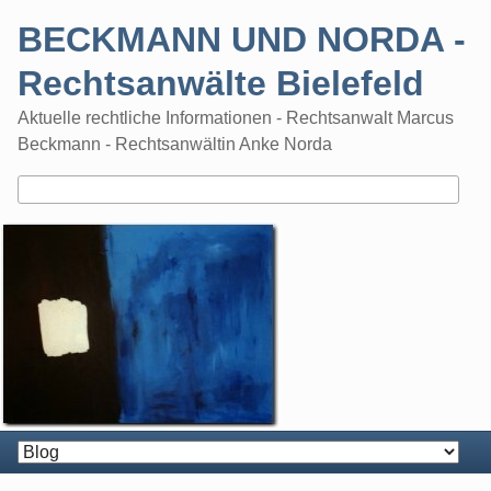
Skip
BECKMANN UND NORDA -
to
content
Rechtsanwälte Bielefeld
Aktuelle rechtliche Informationen - Rechtsanwalt Marcus
Beckmann - Rechtsanwältin Anke Norda