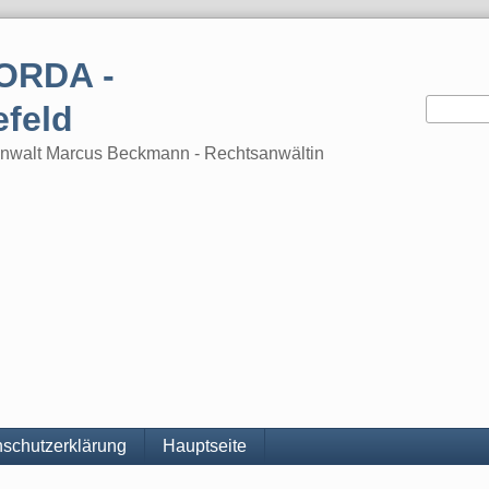
ORDA -
efeld
tsanwalt Marcus Beckmann - Rechtsanwältin
schutzerklärung
Hauptseite