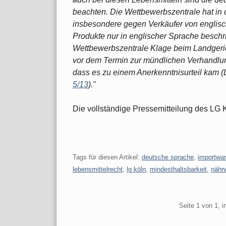
beachten. Die Wettbewerbszentrale hat 
insbesondere gegen Verkäufer von englis
Produkte nur in englischer Sprache beschrif
Wettbewerbszentrale Klage beim Landgerich
vor dem Termin zur mündlichen Verhandlun
dass es zu einem Anerkenntnisurteil kam (
5/13
)."
Die vollständige Pressemitteilung des LG 
Tags für diesen Artikel:
deutsche sprache
,
importwa
lebensmittelrecht
,
lg köln
,
mindesthaltsbarkeit
,
nähr
Pagination
Seite 1 von 1, 