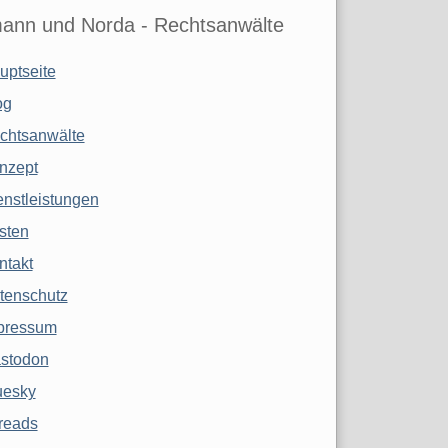
ann und Norda - Rechtsanwälte
uptseite
og
chtsanwälte
nzept
enstleistungen
sten
ntakt
tenschutz
pressum
stodon
uesky
reads