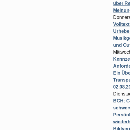
über Re
Meinun
Donners
Volltex
Urheber
Musikg
und Ou
Mittwoc
Kennzei
Anford
Ein Übe
Transpa
02.08.2
Diensta
BGH: G
schwer
Persönl
wiederh
Bildver