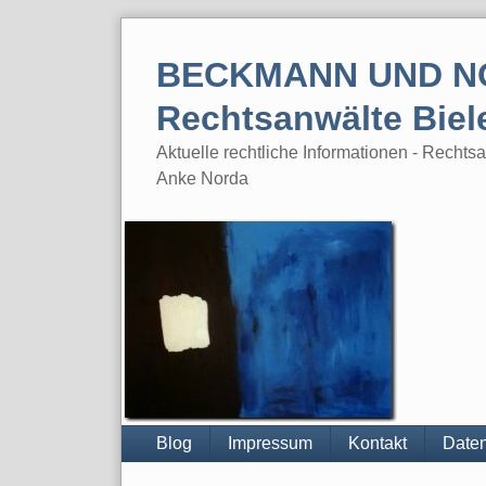
Skip
to
BECKMANN UND N
content
Rechtsanwälte Biel
Aktuelle rechtliche Informationen - Rech
Anke Norda
Blog
Impressum
Kontakt
Daten