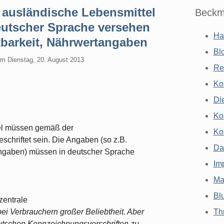
 ausländische Lebensmittel
Beckm
utscher Sprache versehen
Ha
ltbarkeit, Nährwertangaben
Bl
am
Dienstag, 20. August 2013
Re
Ko
Di
Ko
tel müssen gemäß der
Ko
chriftet sein. Die Angaben (so z.B.
Da
tangaben) müssen in deutscher Sprache
Im
Ma
Bl
zentrale
ei Verbrauchern großer Beliebtheit. Aber
Th
eutschen Kennzeichnungsvorschriften zu