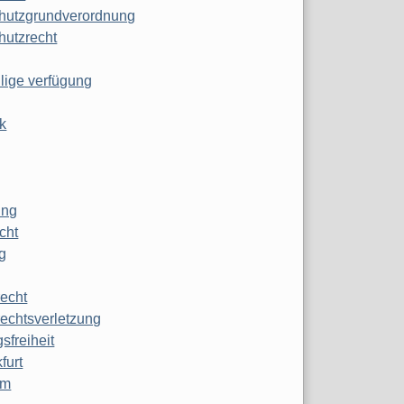
hutzgrundverordnung
hutzrecht
ilige verfügung
k
ung
echt
g
echt
echtsverletzung
sfreiheit
furt
mm