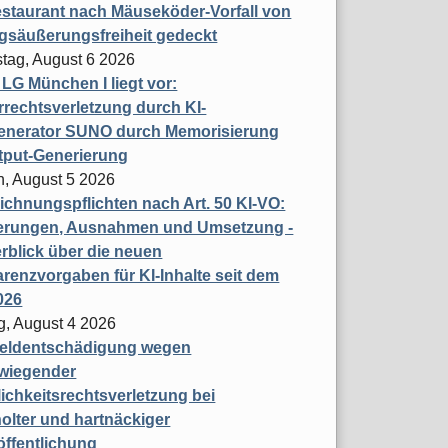
staurant nach Mäuseköder-Vorfall von
gsäußerungsfreiheit gedeckt
tag, August 6 2026
t LG München I liegt vor:
rechtsverletzung durch KI-
enerator SUNO durch Memorisierung
tput-Generierung
h, August 5 2026
chnungspflichten nach Art. 50 KI-VO:
erungen, Ausnahmen und Umsetzung -
rblick über die neuen
renzvorgaben für KI-Inhalte seit dem
026
g, August 4 2026
eldentschädigung wegen
wiegender
ichkeitsrechtsverletzung bei
olter und hartnäckiger
öffentlichung