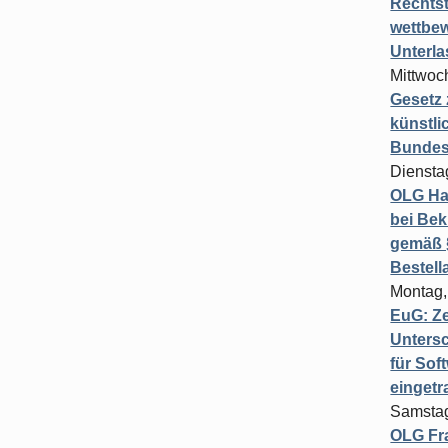
Rechts
wettbew
Unterl
Mittwoch
Gesetz
künstli
Bundesg
Diensta
OLG Ha
bei Bek
gemäß §
Bestel
Montag,
EuG: Z
Untersc
für Sof
einget
Samstag
OLG Fra