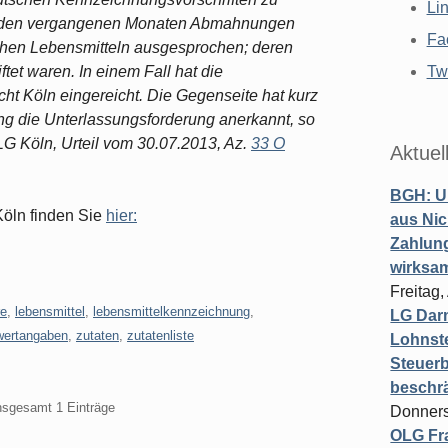
Li
in den vergangenen Monaten Abmahnungen
Fa
chen Lebensmitteln ausgesprochen; deren
tet waren. In einem Fall hat die
Twi
t Köln eingereicht. Die Gegenseite hat kurz
g die Unterlassungsforderung anerkannt, so
LG Köln, Urteil vom 30.07.2013, Az.
33 O
Aktuel
BGH: U
Köln finden Sie
hier:
aus Nic
Zahlun
wirksa
Freitag
re
,
lebensmittel
,
lebensmittelkennzeichnung
,
LG Darm
wertangaben
,
zutaten
,
zutatenliste
Lohnste
Steuerb
beschr
insgesamt 1 Einträge
Donners
OLG Fra