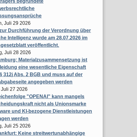
trägers begründete
erbsrechtliche
assungsansprüche
, Juli 29 2026
 zur Durchführung der Verordnung über
che Intelligenz wurde am 28.07.2026 im
esetzblatt veröffentlicht.
g, Juli 28 2026
mburg: Materialzusammensetzung ist
leidung eine wesentliche Eigenschaft
 312j Abs. 2 BGB und muss auf der
labgabeseite angegeben werden
 Juli 27 2026
eichenfolge "OPENAI" kann mangels
heidungskraft nicht als Unionsmarke
tware und KI-bezogene Dienstleistungen
ragen werden
, Juli 25 2026
nkfurt: Keine streitwertunabhängige