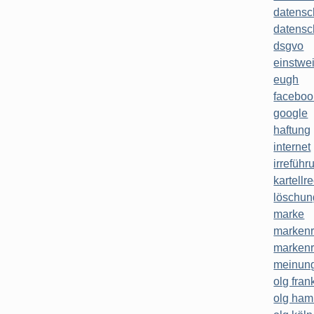
datensc
datensc
dsgvo
einstwe
eugh
faceboo
google
haftung
internet
irreführ
kartellr
löschun
marke
markenr
markenr
meinung
olg frank
olg ha