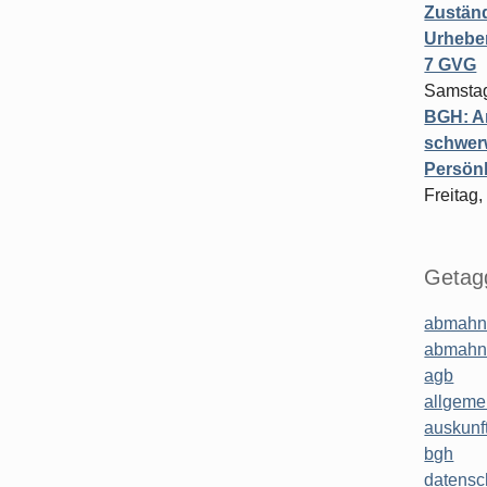
Zuständ
Urheber
7 GVG
Samstag
BGH: A
schwer
Persönl
Freitag,
Getagg
abmahn
abmahn
agb
allgeme
auskunf
bgh
datensc