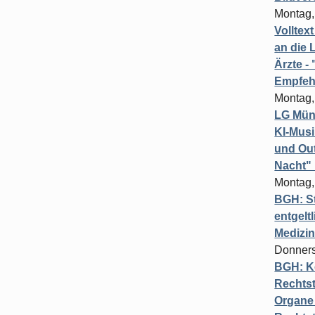
Montag,
Volltex
an die L
Ärzte 
Empfeh
Montag,
LG Münc
KI-Mus
und Out
Nacht"
Montag,
BGH: St
entgelt
Medizi
Donners
BGH: K
Rechtst
Organe 