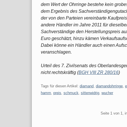
dem Wert der Ohrringe bestehe kein grobes
dem Ergebnis des Sachverständigengutacht
der von den Parteien vereinbarte Kaufpreis
andere Händler im Jahre 2011 für dieselbe
Sachverständige den Herstellungspreis au
Euro geschätzt, hinzu kämen Verkaufsaufs
Dabei könne ein Händler auch einen Aufsc
veranschlagen.
Urteil des 7. Zivilsenats des Oberlandesg
nicht rechtskräftig (
BGH VIII ZR 280/16
)
Tags für diesen Artikel:
diamand
,
diamandohrringe
,
e
hamm
,
preis
,
schmuck
,
sittenwidrig
,
wucher
Pagination
Seite 1 von 1, 