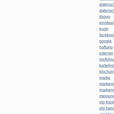
datensc
datensc
dsgvo
einstwe
eugh
faceboo
google
haftung
internet
irreführ
kartellr
löschun
marke
markenr
markenr
meinung
olg frank
olg ha