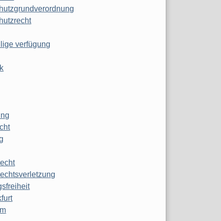
hutzgrundverordnung
hutzrecht
ilige verfügung
k
ung
echt
g
echt
echtsverletzung
sfreiheit
furt
mm