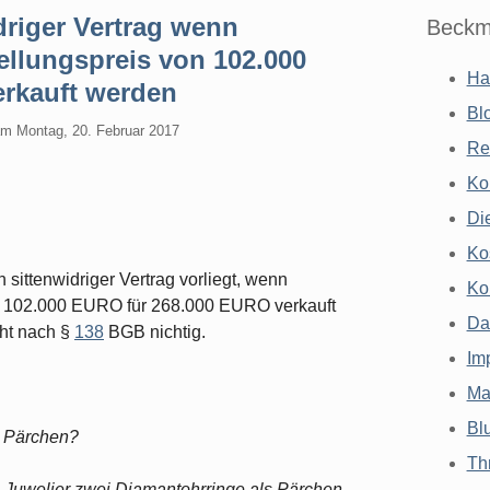
riger Vertrag wenn
Beckm
ellungspreis von 102.000
Ha
rkauft werden
Bl
am
Montag, 20. Februar 2017
Re
Ko
Di
Ko
ittenwidriger Vertrag vorliegt, wenn
Ko
n 102.000 EURO für 268.000 EURO verkauft
Da
cht nach §
138
BGB nichtig.
Im
Ma
Bl
n Pärchen?
Th
im Juwelier zwei Diamantohrringe als Pärchen