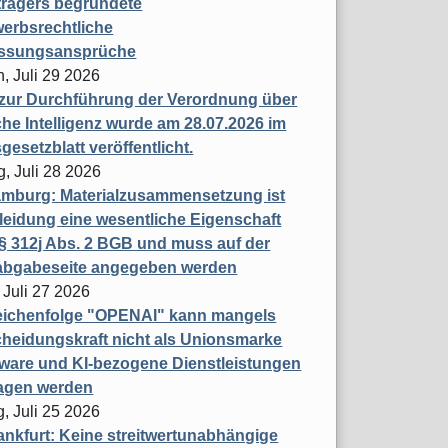
trägers begründete
erbsrechtliche
assungsansprüche
, Juli 29 2026
 zur Durchführung der Verordnung über
che Intelligenz wurde am 28.07.2026 im
esetzblatt veröffentlicht.
g, Juli 28 2026
mburg: Materialzusammensetzung ist
leidung eine wesentliche Eigenschaft
 312j Abs. 2 BGB und muss auf der
labgabeseite angegeben werden
 Juli 27 2026
eichenfolge "OPENAI" kann mangels
heidungskraft nicht als Unionsmarke
tware und KI-bezogene Dienstleistungen
ragen werden
, Juli 25 2026
nkfurt: Keine streitwertunabhängige