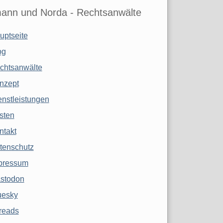
ann und Norda - Rechtsanwälte
uptseite
og
chtsanwälte
nzept
enstleistungen
sten
ntakt
tenschutz
pressum
stodon
uesky
reads