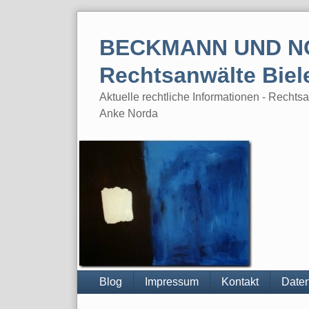
Skip
to
BECKMANN UND N
content
Rechtsanwälte Biel
Aktuelle rechtliche Informationen - Rech
Anke Norda
Blog
Impressum
Kontakt
Daten