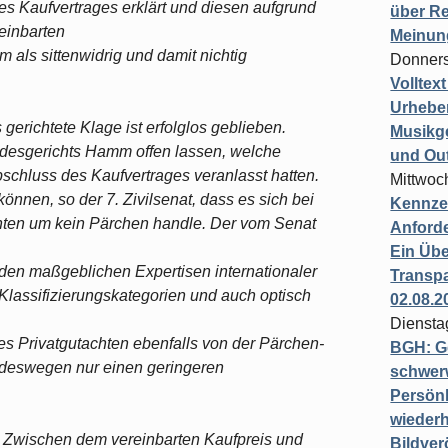
es Kaufvertrages erklärt und diesen aufgrund
über Re
einbarten
Meinun
 als sittenwidrig und damit nichtig
Donners
Volltex
Urheber
erichtete Klage ist erfolglos geblieben.
Musikg
ndesgerichts Hamm offen lassen, welche
und Ou
chluss des Kaufvertrages veranlasst hatten.
Mittwoc
önnen, so der 7. Zivilsenat, dass es sich bei
Kennzei
nten um kein Pärchen handle. Der vom Senat
Anford
Ein Übe
h den maßgeblichen Expertisen internationaler
Transpa
n Klassifizierungskategorien und auch optisch
02.08.2
Diensta
es Privatgutachten ebenfalls von der Pärchen-
BGH: G
 deswegen nur einen geringeren
schwer
Persönl
wiederh
g. Zwischen dem vereinbarten Kaufpreis und
Bildver