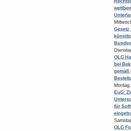
Rechts
wettbew
Unterl
Mittwoch
Gesetz
künstli
Bundesg
Diensta
OLG Ha
bei Bek
gemäß §
Bestel
Montag,
EuG: Z
Untersc
für Sof
einget
Samstag
OLG Fra