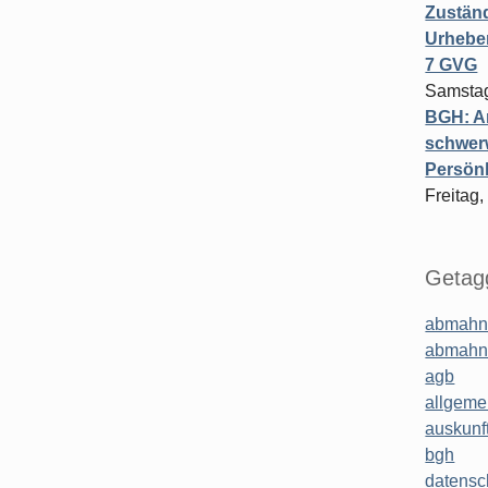
Zuständ
Urheber
7 GVG
Samstag
BGH: A
schwer
Persönl
Freitag,
Getagg
abmahn
abmahn
agb
allgeme
auskunf
bgh
datensc