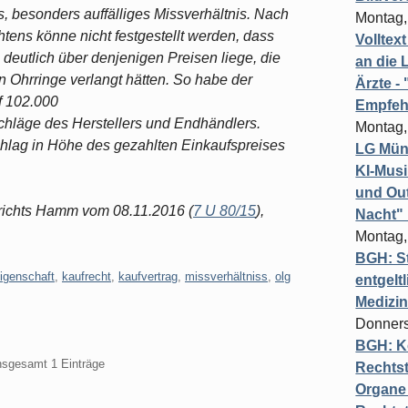
, besonders auffälliges Missverhältnis. Nach
Montag,
ens könne nicht festgestellt werden, dass
Volltex
 deutlich über denjenigen Preisen liege, die
an die L
n Ohrringe verlangt hätten. So habe der
Ärzte 
f 102.000
Empfeh
chläge des Herstellers und Endhändlers.
Montag,
hlag in Höhe des gezahlten Einkaufspreises
LG Münc
KI-Mus
und Out
erichts Hamm vom 08.11.2016 (
7 U 80/15
),
Nacht"
Montag,
BGH: St
igenschaft
,
kaufrecht
,
kaufvertrag
,
missverhältniss
,
olg
entgelt
Medizi
Donners
BGH: K
insgesamt 1 Einträge
Rechtst
Organe 