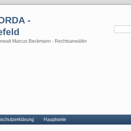
ORDA -
efeld
tsanwalt Marcus Beckmann - Rechtsanwältin
schutzerklärung
Hauptseite