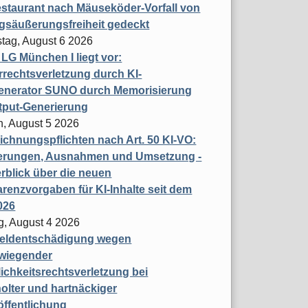
staurant nach Mäuseköder-Vorfall von
gsäußerungsfreiheit gedeckt
tag, August 6 2026
t LG München I liegt vor:
rechtsverletzung durch KI-
enerator SUNO durch Memorisierung
tput-Generierung
h, August 5 2026
chnungspflichten nach Art. 50 KI-VO:
erungen, Ausnahmen und Umsetzung -
rblick über die neuen
renzvorgaben für KI-Inhalte seit dem
026
g, August 4 2026
eldentschädigung wegen
wiegender
ichkeitsrechtsverletzung bei
olter und hartnäckiger
öffentlichung