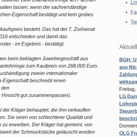
Li
thalten lassen, wenn die sachverständige
Fa
chen-Eigenschaft bestätigt und kein grobes
Twi
fspreis besteht. Das hat der 7. Zivilsenat
016 entschieden und damit das
ster - im Ergebnis - bestätigt.
Aktuel
gen beim beklagten Juweliergeschäft aus
BGH: U
mantohrringe zum Kaufpreis von 268.000 Euro.
aus Nic
Aushändigung zweier internationaler
Zahlun
-Eigenschaft beschreibt einen
wirksa
n den
Freitag
er Hinsicht gut zusammenpassen).
LG Darm
Lohnste
 der Kläger behauptet, die ihm verkauften
Steuerb
n. Sie seien von schlechterer Qualität und
beschr
o zu erwerben. Der Kläger hat gemeint, von
Donners
fswert der Schmuckstücke getäuscht worden
OLG Fra