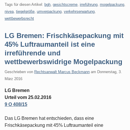
Tags für diesen Artikel:
bgh
,
gesichtscreme
,
irreführung
,
mogelpackung
,
nivea
,
tiegelgröße
,
umverpackung
,
verkehrserwartung
,
wettbewerbsrecht
LG Bremen: Frischkäsepackung mit
45% Luftraumanteil ist eine
irreführende und
wettbewerbswidrige Mogelpackung
Geschrieben von
Rechtsanwalt Marcus Beckmann
am
Donnerstag, 3.
März 2016
LG Bremen
Urteil vom 25.02.2016
9 O 408/15
Das LG Bremen hat entschieden, dass eine
Frischkäsepackung mit 45% Luftraumanteil eine