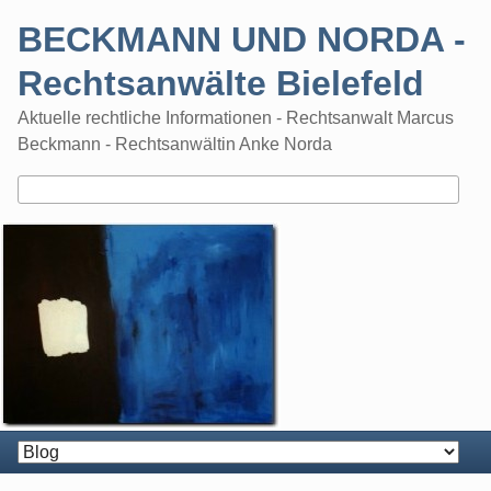
Skip
BECKMANN UND NORDA -
to
content
Rechtsanwälte Bielefeld
Aktuelle rechtliche Informationen - Rechtsanwalt Marcus
Beckmann - Rechtsanwältin Anke Norda