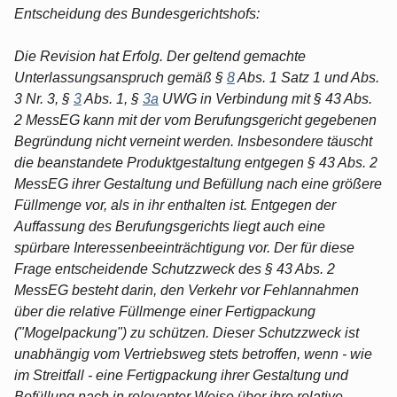
Entscheidung des Bundesgerichtshofs:
Die Revision hat Erfolg. Der geltend gemachte
Unterlassungsanspruch gemäß §
8
Abs. 1 Satz 1 und Abs.
3 Nr. 3, §
3
Abs. 1, §
3a
UWG in Verbindung mit § 43 Abs.
2 MessEG kann mit der vom Berufungsgericht gegebenen
Begründung nicht verneint werden. Insbesondere täuscht
die beanstandete Produktgestaltung entgegen § 43 Abs. 2
MessEG ihrer Gestaltung und Befüllung nach eine größere
Füllmenge vor, als in ihr enthalten ist. Entgegen der
Auffassung des Berufungsgerichts liegt auch eine
spürbare Interessenbeeinträchtigung vor. Der für diese
Frage entscheidende Schutzzweck des § 43 Abs. 2
MessEG besteht darin, den Verkehr vor Fehlannahmen
über die relative Füllmenge einer Fertigpackung
("Mogelpackung") zu schützen. Dieser Schutzzweck ist
unabhängig vom Vertriebsweg stets betroffen, wenn - wie
im Streitfall - eine Fertigpackung ihrer Gestaltung und
Befüllung nach in relevanter Weise über ihre relative