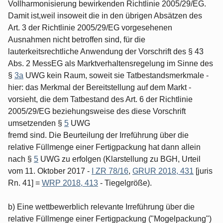
Vollharmonisierung bewirkenden Richtlinie 2005/29/EG.
Damit ist,weil insoweit die in den übrigen Absätzen des
Art. 3 der Richtlinie 2005/29/EG vorgesehenen
Ausnahmen nicht betroffen sind, für die
lauterkeitsrechtliche Anwendung der Vorschrift des § 43
Abs. 2 MessEG als Marktverhaltensregelung im Sinne des
§
3a
UWG kein Raum, soweit sie Tatbestandsmerkmale -
hier: das Merkmal der Bereitstellung auf dem Markt -
vorsieht, die dem Tatbestand des Art. 6 der Richtlinie
2005/29/EG beziehungsweise des diese Vorschrift
umsetzenden §
5
UWG
fremd sind. Die Beurteilung der Irreführung über die
relative Füllmenge einer Fertigpackung hat dann allein
nach §
5
UWG zu erfolgen (Klarstellung zu BGH, Urteil
vom 11. Oktober 2017 -
I ZR 78/16
,
GRUR 2018, 431
[juris
Rn. 41] =
WRP 2018, 413
- Tiegelgröße).
b) Eine wettbewerblich relevante Irreführung über die
relative Füllmenge einer Fertigpackung ("Mogelpackung")