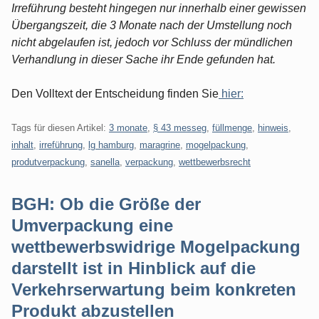
Irreführung besteht hingegen nur innerhalb einer gewissen
Übergangszeit, die 3 Monate nach der Umstellung noch
nicht abgelaufen ist, jedoch vor Schluss der mündlichen
Verhandlung in dieser Sache ihr Ende gefunden hat.
Den Volltext der Entscheidung finden Sie
hier:
Tags für diesen Artikel:
3 monate
,
§ 43 messeg
,
füllmenge
,
hinweis
,
inhalt
,
irreführung
,
lg hamburg
,
maragrine
,
mogelpackung
,
produtverpackung
,
sanella
,
verpackung
,
wettbewerbsrecht
BGH: Ob die Größe der
Umverpackung eine
wettbewerbswidrige Mogelpackung
darstellt ist in Hinblick auf die
Verkehrserwartung beim konkreten
Produkt abzustellen