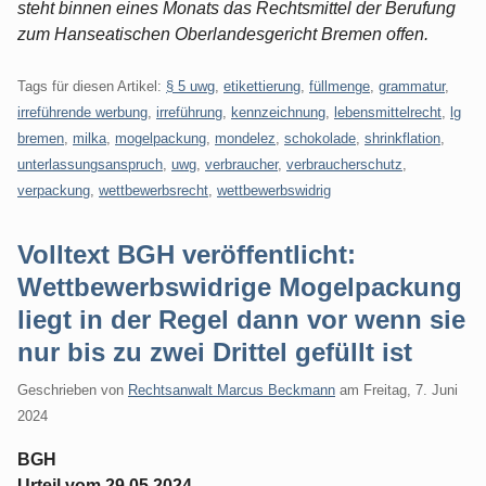
steht binnen eines Monats das Rechtsmittel der Berufung
zum Hanseatischen Oberlandesgericht Bremen offen.
Tags für diesen Artikel:
§ 5 uwg
,
etikettierung
,
füllmenge
,
grammatur
,
irreführende werbung
,
irreführung
,
kennzeichnung
,
lebensmittelrecht
,
lg
bremen
,
milka
,
mogelpackung
,
mondelez
,
schokolade
,
shrinkflation
,
unterlassungsanspruch
,
uwg
,
verbraucher
,
verbraucherschutz
,
verpackung
,
wettbewerbsrecht
,
wettbewerbswidrig
Volltext BGH veröffentlicht:
Wettbewerbswidrige Mogelpackung
liegt in der Regel dann vor wenn sie
nur bis zu zwei Drittel gefüllt ist
Geschrieben von
Rechtsanwalt Marcus Beckmann
am
Freitag, 7. Juni
2024
BGH
Urteil vom 29.05.2024