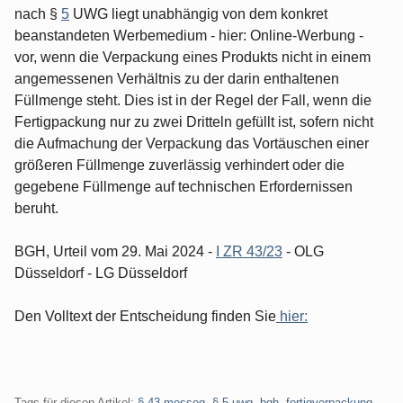
nach §
5
UWG liegt unabhängig von dem konkret
beanstandeten Werbemedium - hier: Online-Werbung -
vor, wenn die Verpackung eines Produkts nicht in einem
angemessenen Verhältnis zu der darin enthaltenen
Füllmenge steht. Dies ist in der Regel der Fall, wenn die
Fertigpackung nur zu zwei Dritteln gefüllt ist, sofern nicht
die Aufmachung der Verpackung das Vortäuschen einer
größeren Füllmenge zuverlässig verhindert oder die
gegebene Füllmenge auf technischen Erfordernissen
beruht.
BGH, Urteil vom 29. Mai 2024 -
I ZR 43/23
- OLG
Düsseldorf - LG Düsseldorf
Den Volltext der Entscheidung finden Sie
hier:
Tags für diesen Artikel:
§ 43 messeg
,
§ 5 uwg
,
bgh
,
fertigverpackung
,