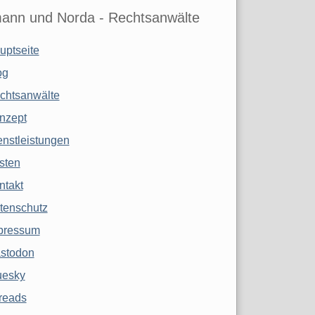
ann und Norda - Rechtsanwälte
uptseite
og
chtsanwälte
nzept
enstleistungen
sten
ntakt
tenschutz
pressum
stodon
uesky
reads