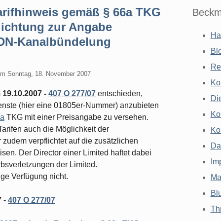
rifhinweis gemäß § 66a TKG
Beckm
lichtung zur Angabe
Ha
ISDN-Kanalbündelung
Bl
Re
am
Sonntag, 18. November 2007
Ko
 19.10.2007 -
407 O 277/07
entschieden,
Di
ienste (hier eine 01805er-Nummer) anzubieten
Ko
a
TKG mit einer Preisangabe zu versehen.
arifen auch die Möglichkeit der
Ko
r zudem verpflichtet auf die zusätzlichen
Da
sen. Der Director einer Limited haftet dabei
Im
rbsverletzungen der Limited.
ige Verfügung nicht.
Ma
Bl
 -
407 O 277/07
Th