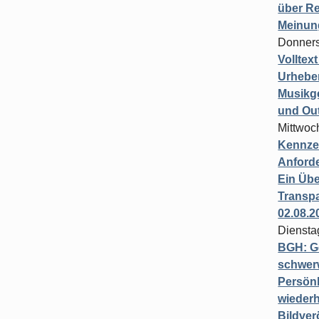
über Re
Meinun
Donners
Volltex
Urheber
Musikg
und Ou
Mittwoc
Kennzei
Anford
Ein Übe
Transpa
02.08.2
Diensta
BGH: G
schwer
Persönl
wiederh
Bildver