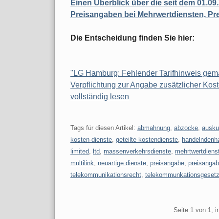
Einen Überblick über die seit dem 01.09
Preisangaben bei Mehrwertdiensten, Pr
Die Entscheidung finden Sie hier:
"LG Hamburg: Fehlender Tarifhinweis gem
Verpflichtung zur Angabe zusätzlicher Kos
vollständig lesen
Tags für diesen Artikel:
abmahnung
,
abzocke
,
ausku
kosten-dienste
,
geteilte kostendienste
,
handelndenh
limited
,
ltd
,
massenverkehrsdienste
,
mehrtwertdiens
multilink
,
neuartige dienste
,
preisangabe
,
preisanga
telekommunikationsrecht
,
telekommunkationsgeset
Pagination
Seite 1 von 1, 