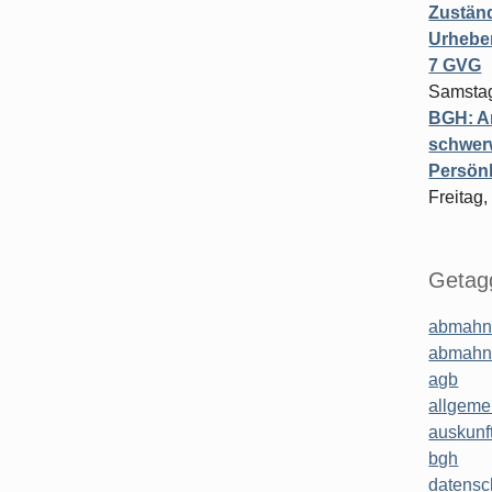
Zuständ
Urheber
7 GVG
Samstag
BGH: A
schwer
Persönl
Freitag,
Getagg
abmahn
abmahn
agb
allgeme
auskunf
bgh
datensc