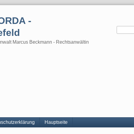
ORDA -
efeld
tsanwalt Marcus Beckmann - Rechtsanwältin
schutzerklärung
Hauptseite