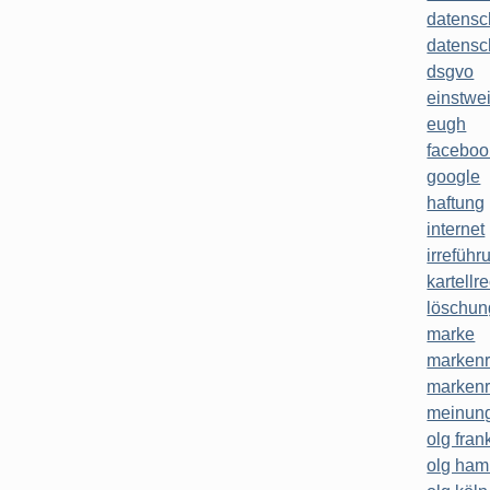
datensc
datensc
dsgvo
einstwe
eugh
faceboo
google
haftung
internet
irreführ
kartellr
löschun
marke
markenr
markenr
meinung
olg frank
olg ha