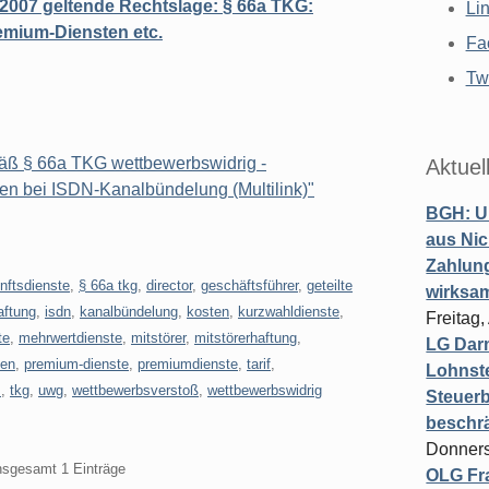
.2007 geltende Rechtslage: § 66a TKG:
Li
emium-Diensten etc.
Fa
Twi
äß § 66a TKG wettbewerbswidrig -
Aktuel
ten bei ISDN-Kanalbündelung (Multilink)"
BGH: U
aus Nic
Zahlun
nftsdienste
,
§ 66a tkg
,
director
,
geschäftsführer
,
geteilte
wirksa
aftung
,
isdn
,
kanalbündelung
,
kosten
,
kurzwahldienste
,
Freitag
te
,
mehrwertdienste
,
mitstörer
,
mitstörerhaftung
,
LG Darm
ben
,
premium-dienste
,
premiumdienste
,
tarif
,
Lohnste
z
,
tkg
,
uwg
,
wettbewerbsverstoß
,
wettbewerbswidrig
Steuerb
beschr
Donners
insgesamt 1 Einträge
OLG Fra