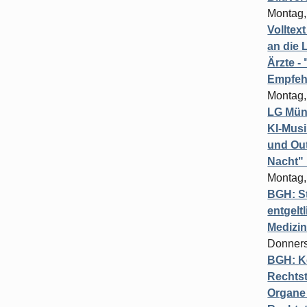
Montag,
Volltex
an die L
Ärzte 
Empfeh
Montag,
LG Münc
KI-Mus
und Out
Nacht"
Montag,
BGH: St
entgelt
Medizi
Donners
BGH: K
Rechtst
Organe 