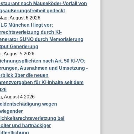
staurant nach Mäuseköder-Vorfall von
gsäußerungsfreiheit gedeckt
tag, August 6 2026
t LG München I liegt vor:
rechtsverletzung durch KI-
enerator SUNO durch Memorisierung
tput-Generierung
h, August 5 2026
chnungspflichten nach Art. 50 KI-VO:
erungen, Ausnahmen und Umsetzung -
rblick über die neuen
renzvorgaben für KI-Inhalte seit dem
026
g, August 4 2026
eldentschädigung wegen
wiegender
ichkeitsrechtsverletzung bei
olter und hartnäckiger
öffentlichung