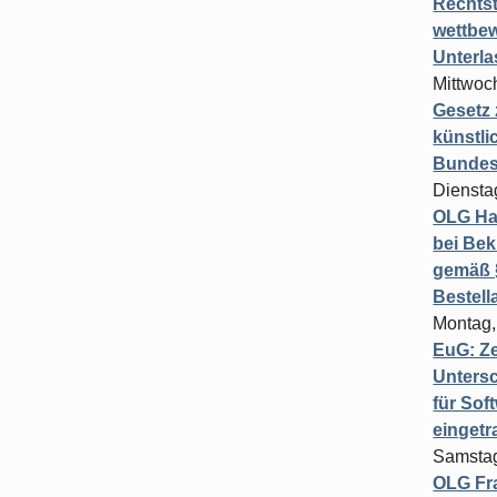
Rechts
wettbew
Unterl
Mittwoch
Gesetz
künstli
Bundesg
Diensta
OLG Ha
bei Bek
gemäß §
Bestel
Montag,
EuG: Z
Untersc
für Sof
einget
Samstag
OLG Fra