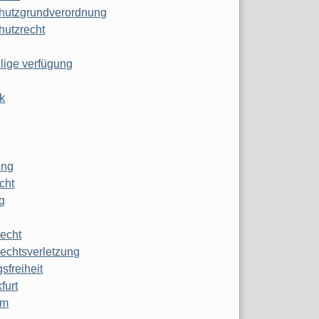
hutzgrundverordnung
hutzrecht
ilige verfügung
k
ung
echt
g
echt
echtsverletzung
sfreiheit
furt
mm