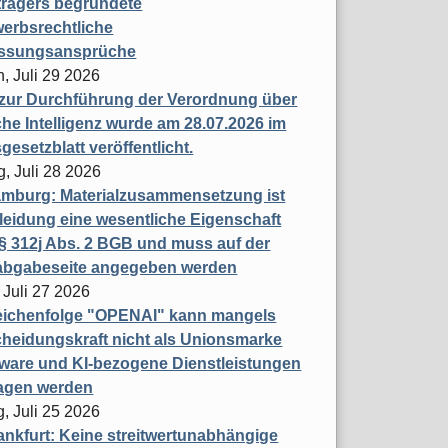
trägers begründete
erbsrechtliche
assungsansprüche
, Juli 29 2026
 zur Durchführung der Verordnung über
che Intelligenz wurde am 28.07.2026 im
esetzblatt veröffentlicht.
g, Juli 28 2026
mburg: Materialzusammensetzung ist
leidung eine wesentliche Eigenschaft
 312j Abs. 2 BGB und muss auf der
labgabeseite angegeben werden
 Juli 27 2026
eichenfolge "OPENAI" kann mangels
heidungskraft nicht als Unionsmarke
tware und KI-bezogene Dienstleistungen
ragen werden
, Juli 25 2026
nkfurt: Keine streitwertunabhängige