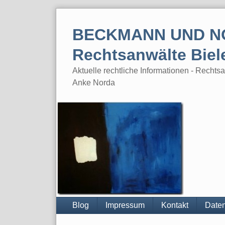
Skip
to
BECKMANN UND N
content
Rechtsanwälte Biel
Aktuelle rechtliche Informationen - Rech
Anke Norda
Blog
Impressum
Kontakt
Daten