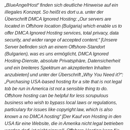
„BlueAngelHost“ finden sich deutliche Hinweise auf ein
illegales Konzept. So heißt es dort u.a. unter der
Überschrift DMCA Ignored Hosting: „Our servers are
located in Offshore location (Bulgaria) which enable us to
offer DMCA Ignored Hosting services, total privacy, data
security, and wider range of accepted content.“ [Unsere
Server befinden sich an einem Offshore-Standort
(Bulgarien), was es uns ermöglicht, DMCA Ignored
Hosting-Dienste, absolute Privatsphäre, Datensicherheit
und ein breiteres Spektrum an akzeptierten Inhalten
anzubieten] und unter der Überschrift „Why You Need it?“:
„Purchasing USA-based hosting for a site that is not legal
tob be run in America ist not a sensible thing to do.
Offshore hosting can be helpful for less scrupulous
business who wish to bypass local laws or regulations,
particulary for issues like copyright law, which is also
known a no DMCA hosting“ [Der Kauf von Hosting in den
USA für eine Website, die in Amerika nicht legal betrieben