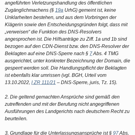
angeführten Verletzungshandlung des öffentlichen
Zugänglichmachens (§
19a
UrhG) gemeint ist, keine
Unklarheiten bestehen, und aus dem Vorbringen der
Klägerin sowie den Entscheidungsgründen folgt, dass mit
„verweisen“ die Funktion des DNS-Resolvers
angesprochen ist. Die Hilfsanträge zu Ziff. 1a und 1b sind
bezogen auf den CDN-Dienst bzw. den DNS-Resolver der
Beklagten auf eine DNS-Sperre nach §
7
Abs. 4 TMG
ausgerichtet, unter konkreter Bezeichnung der Domain, die
gesperrt werden soll. Die Handlungspflicht der Beklagten
ist ebenfalls klar umrissen (vgl. BGH, Urteil vom
13.10.2022,
I ZR 111/21
– DNS-Sperre, juris, Tz. 15).
2. Die geltend gemachten Ansprüche sind gemäß den
zutreffenden und mit der Berufung nicht angegriffenen
Ausführungen des Landgerichts nach deutschem Recht zu
beurteilen.
3. Grundlage für die Unterlassungsansprüche ist §
97
Abs.