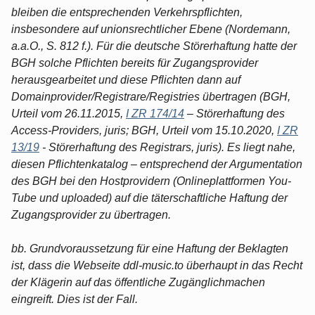
bleiben die entsprechenden Verkehrspflichten,
insbesondere auf unionsrechtlicher Ebene (Nordemann,
a.a.O., S. 812 f.). Für die deutsche Störerhaftung hatte der
BGH solche Pflichten bereits für Zugangsprovider
herausgearbeitet und diese Pflichten dann auf
Domainprovider/Registrare/Registries übertragen (BGH,
Urteil vom 26.11.2015,
I ZR 174/14
– Störerhaftung des
Access-Providers, juris; BGH, Urteil vom 15.10.2020,
I ZR
13/19
- Störerhaftung des Registrars, juris). Es liegt nahe,
diesen Pflichtenkatalog – entsprechend der Argumentation
des BGH bei den Hostprovidern (Onlineplattformen You-
Tube und uploaded) auf die täterschaftliche Haftung der
Zugangsprovider zu übertragen.
bb. Grundvoraussetzung für eine Haftung der Beklagten
ist, dass die Webseite ddl-music.to überhaupt in das Recht
der Klägerin auf das öffentliche Zugänglichmachen
eingreift. Dies ist der Fall.