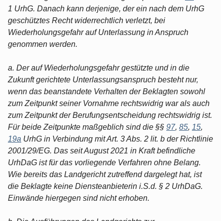
1 UrhG. Danach kann derjenige, der ein nach dem UrhG
geschütztes Recht widerrechtlich verletzt, bei
Wiederholungsgefahr auf Unterlassung in Anspruch
genommen werden.
a. Der auf Wiederholungsgefahr gestützte und in die
Zukunft gerichtete Unterlassungsanspruch besteht nur,
wenn das beanstandete Verhalten der Beklagten sowohl
zum Zeitpunkt seiner Vornahme rechtswidrig war als auch
zum Zeitpunkt der Berufungsentscheidung rechtswidrig ist.
Für beide Zeitpunkte maßgeblich sind die §§
97
,
85
,
15
,
19a
UrhG in Verbindung mit Art. 3 Abs. 2 lit. b der Richtlinie
2001/29/EG. Das seit August 2021 in Kraft befindliche
UrhDaG ist für das vorliegende Verfahren ohne Belang.
Wie bereits das Landgericht zutreffend dargelegt hat, ist
die Beklagte keine Diensteanbieterin i.S.d. § 2 UrhDaG.
Einwände hiergegen sind nicht erhoben.