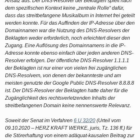
Ansatz aus. Der DNS-Resolver der Beklagten spielt nach
dem spezifischen Kontext keine „zentrale Rolle“ dafür,
dass das streitbefangene Musikalbum in Internet frei geteilt
werden konnte. Für das Auffinden der IP-Adresse über den
Domainnamen war die Nutzung des DNS-Resolvers der
Beklagten weder erforderlich, noch erleichtert dieser den
Zugang. Eine Auflösung des Domainnamens in die IP-
Adresse konnte ebenso einfach über jeden anderen DNS-
Resolver erfolgen. Der öffentliche DNS-Resolver 1.1.1.1
der Beklagten ist nur einer von vielen frei zugänglichen
DNS-Resolvern, von denen der bekannteste und am
meisten genutzte der Google Public DNS-Resolver 8.8.8.8
ist. Der DNS-Resolver der Beklagten hatte daher für die
Zugänglichkeit des rechtsverletzenden Inhalts der
streitbefangenen Domain keine nennenswerte Relevanz.
Soweit der Senat im Verfahren
6 U 32/20
(Urteil vom
09.10.2020 – HERZ KRAFT WERKE, juris, Tz. 136 ff.) für
die Störerhaftung von einem adäquat-kausalen Beitrag zur