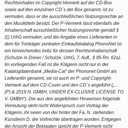
Rechtsinhaber im Copyright-Vermerk auf der CD-Box
sowie auf den einzelnen CD´s der Box genannt, ist zu
vermuten, dass er die ausschließlichen Nutzungsrechte an
den Musiktiteln besitzt. Der P-Vermerk lässt ebenfalls die
Inhaberschaft ausschließlicher Nutzungsrechte gemäß §
85
UrhG vermuten, und die Angabe eines Lieferanten in
dem für Tonträger zentralen Einkaufskatalog PhonoNet ist
ein hinreichendes Indiz für dessen Rechtsinhaberschaft
(Schulze in Dreier / Schulze, UrhG, 7. Aufl., § 85 Rn. 62a).
Im vorliegenden Fall ist die Klägerin nicht nur in der
Katalogdatenbank „Media-Cat“ der Phononet GmbH als
Lieferantin genannt, sie ist auch im P- und Copyright-
Vermerk auf dem CD-Cover und den CD´s angeführt („…
(P) & 2019 N. GMBH, UNDER EX-CLUSIVE LICENSE TO
V. GMBH“). Die aus den angeführten Hinweisen folgende
Vermutung steht nicht Widerspruch zum Vortrag der
Klägerin, ihr seien von der hinter der Fa. N. stehenden
Künstlerin D. die Vollrechte übertragen worden. Entgegen
der Ansicht der Beklagten spricht der P-Vermerk nicht