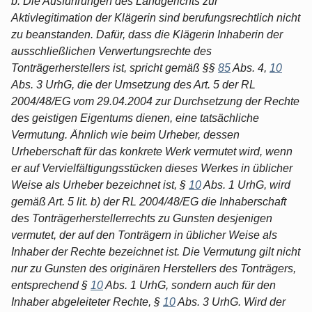
b. Die Ausführungen des Landgerichts zur
Aktivlegitimation der Klägerin sind berufungsrechtlich nicht
zu beanstanden. Dafür, dass die Klägerin Inhaberin der
ausschließlichen Verwertungsrechte des
Tonträgerherstellers ist, spricht gemäß §§
85
Abs. 4,
10
Abs. 3 UrhG, die der Umsetzung des Art. 5 der RL
2004/48/EG vom 29.04.2004 zur Durchsetzung der Rechte
des geistigen Eigentums dienen, eine tatsächliche
Vermutung. Ähnlich wie beim Urheber, dessen
Urheberschaft für das konkrete Werk vermutet wird, wenn
er auf Vervielfältigungsstücken dieses Werkes in üblicher
Weise als Urheber bezeichnet ist, §
10
Abs. 1 UrhG, wird
gemäß Art. 5 lit. b) der RL 2004/48/EG die Inhaberschaft
des Tonträgerherstellerrechts zu Gunsten desjenigen
vermutet, der auf den Tonträgern in üblicher Weise als
Inhaber der Rechte bezeichnet ist. Die Vermutung gilt nicht
nur zu Gunsten des originären Herstellers des Tonträgers,
entsprechend §
10
Abs. 1 UrhG, sondern auch für den
Inhaber abgeleiteter Rechte, §
10
Abs. 3 UrhG. Wird der