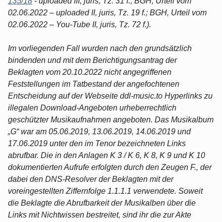
135/18
- uploaded III, juris, Tz. 31 f.; BGH, Urteil vom
02.06.2022 – uploaded II, juris, Tz. 19 f.; BGH, Urteil vom
02.06.2022 – You-Tube II, juris, Tz. 72 f.).
Im vorliegenden Fall wurden nach den grundsätzlich
bindenden und mit dem Berichtigungsantrag der
Beklagten vom 20.10.2022 nicht angegriffenen
Feststellungen im Tatbestand der angefochtenen
Entscheidung auf der Webseite ddl-music.to Hyperlinks zu
illegalen Download-Angeboten urheberrechtlich
geschützter Musikaufnahmen angeboten. Das Musikalbum
„G“ war am 05.06.2019, 13.06.2019, 14.06.2019 und
17.06.2019 unter den im Tenor bezeichneten Links
abrufbar. Die in den Anlagen K 3 / K 6, K 8, K 9 und K 10
dokumentierten Aufrufe erfolgten durch den Zeugen F., der
dabei den DNS-Resolver der Beklagten mit der
voreingestellten Ziffernfolge 1.1.1.1 verwendete. Soweit
die Beklagte die Abrufbarkeit der Musikalben über die
Links mit Nichtwissen bestreitet, sind ihr die zur Akte