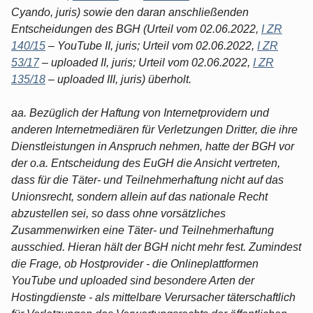
Cyando, juris) sowie den daran anschließenden
Entscheidungen des BGH (Urteil vom 02.06.2022,
I ZR
140/15
– YouTube II, juris; Urteil vom 02.06.2022,
I ZR
53/17
– uploaded II, juris; Urteil vom 02.06.2022,
I ZR
135/18
– uploaded III, juris) überholt.
aa. Bezüglich der Haftung von Internetprovidern und
anderen Internetmediären für Verletzungen Dritter, die ihre
Dienstleistungen in Anspruch nehmen, hatte der BGH vor
der o.a. Entscheidung des EuGH die Ansicht vertreten,
dass für die Täter- und Teilnehmerhaftung nicht auf das
Unionsrecht, sondern allein auf das nationale Recht
abzustellen sei, so dass ohne vorsätzliches
Zusammenwirken eine Täter- und Teilnehmerhaftung
ausschied. Hieran hält der BGH nicht mehr fest. Zumindest
die Frage, ob Hostprovider - die Onlineplattformen
YouTube und uploaded sind besondere Arten der
Hostingdienste - als mittelbare Verursacher täterschaftlich