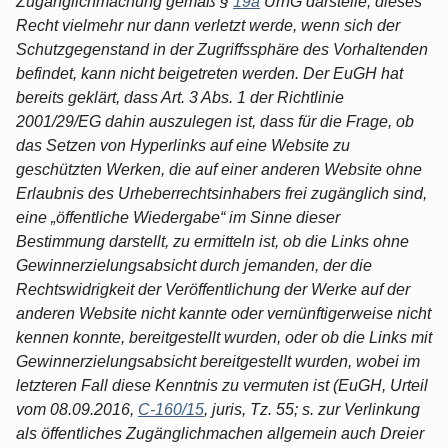
Zugänglichmachung gemäß §
19a
UrhG darstelle, dieses
Recht vielmehr nur dann verletzt werde, wenn sich der
Schutzgegenstand in der Zugriffssphäre des Vorhaltenden
befindet, kann nicht beigetreten werden. Der EuGH hat
bereits geklärt, dass Art. 3 Abs. 1 der Richtlinie
2001/29/EG dahin auszulegen ist, dass für die Frage, ob
das Setzen von Hyperlinks auf eine Website zu
geschützten Werken, die auf einer anderen Website ohne
Erlaubnis des Urheberrechtsinhabers frei zugänglich sind,
eine „öffentliche Wiedergabe“ im Sinne dieser
Bestimmung darstellt, zu ermitteln ist, ob die Links ohne
Gewinnerzielungsabsicht durch jemanden, der die
Rechtswidrigkeit der Veröffentlichung der Werke auf der
anderen Website nicht kannte oder vernünftigerweise nicht
kennen konnte, bereitgestellt wurden, oder ob die Links mit
Gewinnerzielungsabsicht bereitgestellt wurden, wobei im
letzteren Fall diese Kenntnis zu vermuten ist (EuGH, Urteil
vom 08.09.2016,
C-160/15
, juris, Tz. 55; s. zur Verlinkung
als öffentliches Zugänglichmachen allgemein auch Dreier