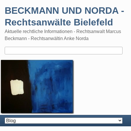
Skip
BECKMANN UND NORDA -
to
content
Rechtsanwälte Bielefeld
Aktuelle rechtliche Informationen - Rechtsanwalt Marcus
Beckmann - Rechtsanwältin Anke Norda