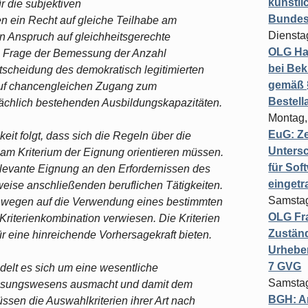
künstli
ür die subjektiven
Bundesg
n ein Recht auf gleiche Teilhabe am
Diensta
n Anspruch auf gleichheitsgerechte
OLG Ha
e Frage der Bemessung der Anzahl
bei Bek
tscheidung des demokratisch legitimierten
gemäß §
auf chancengleichen Zugang zum
Bestel
ächlich bestehenden Ausbildungskapazitäten.
Montag,
EuG: Z
eit folgt, dass sich die Regeln über die
Untersc
am Kriterium der Eignung orientieren müssen.
für Sof
relevante Eignung an den Erfordernissen des
einget
eise anschließenden beruflichen Tätigkeiten.
Samstag
s wegen auf die Verwendung eines bestimmten
OLG Fra
Kriterienkombination verwiesen. Die Kriterien
Zuständ
r eine hinreichende Vorhersagekraft bieten.
Urheber
7 GVG
delt es sich um eine wesentliche
Samstag
assungswesens ausmacht und damit dem
BGH: A
üssen die Auswahlkriterien ihrer Art nach