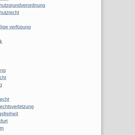
hutzgrundverordnung
hutzrecht
ilige verfügung
k
ung
echt
g
echt
echtsverletzung
sfreiheit
furt
mm