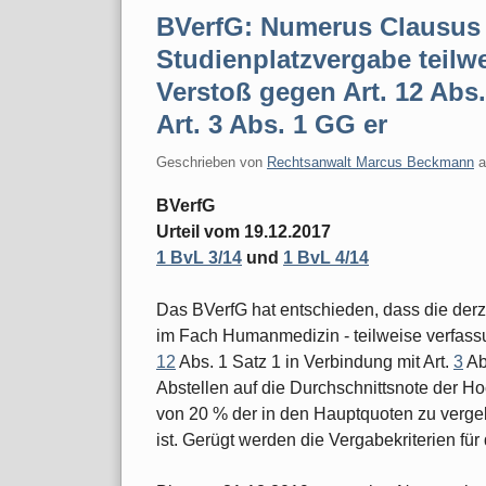
BVerfG: Numerus Clausus 
Studienplatzvergabe teilw
Verstoß gegen Art. 12 Abs.
Art. 3 Abs. 1 GG er
Geschrieben von
Rechtsanwalt Marcus Beckmann
BVerfG
Urteil vom 19.12.2017
1 BvL 3/14
und
1 BvL 4/14
Das BVerfG hat entschieden, dass die der
im Fach Humanmedizin - teilweise verfassun
12
Abs. 1 Satz 1 in Verbindung mit Art.
3
Ab
Abstellen auf die Durchschnittsnote der H
von 20 % der in den Hauptquoten zu verge
ist. Gerügt werden die Vergabekriterien für 