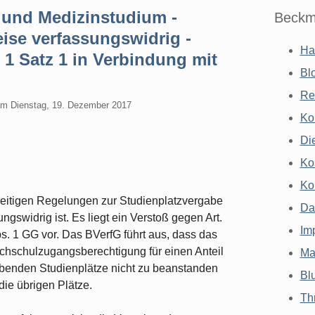
und Medizinstudium -
Beckm
eise verfassungswidrig -
Ha
 1 Satz 1 in Verbindung mit
Bl
Re
am
Dienstag, 19. Dezember 2017
Ko
Di
Ko
Ko
zeitigen Regelungen zur Studienplatzvergabe
Da
gswidrig ist. Es liegt ein Verstoß gegen Art.
Im
s. 1 GG vor. Das BVerfG führt aus, dass das
ochschulzugangsberechtigung für einen Anteil
Ma
benden Studienplätze nicht zu beanstanden
Bl
die übrigen Plätze.
Th