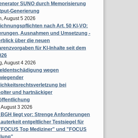
enerator SUNO durch Memorisierung
tput-Generierung
h, August 5 2026
chnungspflichten nach Art. 50 KI-VO:
erungen, Ausnahmen und Umsetzung -
rblick über die neuen
renzvorgaben für KI-Inhalte seit dem
026
g, August 4 2026
eldentschädigung wegen
wiegender
ichkeitsrechtsverletzung bei
olter und hartnäckiger
öffentlichung
 August 3 2026
t BGH liegt vor: Strenge Anforderungen
auterkeit entgeltlicher Testsiegel für
- "FOCUS Top Mediziner" und "FOCUS
lung"