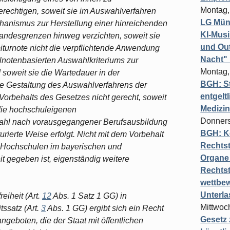
Montag,
rechtigen, soweit sie im Auswahlverfahren
LG Münc
anismus zur Herstellung einer hinreichenden
KI-Mus
 Landesgrenzen hinweg verzichten, soweit sie
und Out
urnote nicht die verpflichtende Anwendung
Nacht"
lnotenbasierten Auswahlkriteriums zur
Montag,
soweit sie die Wartedauer in der
BGH: St
Die Gestaltung des Auswahlverfahrens der
entgelt
orbehalts des Gesetzes nicht gerecht, soweit
Medizi
s die hochschuleigenen
Donners
ahl nach vorausgegangener Berufsausbildung
BGH: K
kturierte Weise erfolgt. Nicht mit dem Vorbehalt
Rechtst
n Hochschulen im bayerischen und
Organe 
 gegeben ist, eigenständig weitere
Rechts
wettbew
Unterl
eiheit (Art.
12
Abs. 1 Satz 1 GG) in
Mittwoch
ssatz (Art.
3
Abs. 1 GG) ergibt sich ein Recht
Gesetz
geboten, die der Staat mit öffentlichen