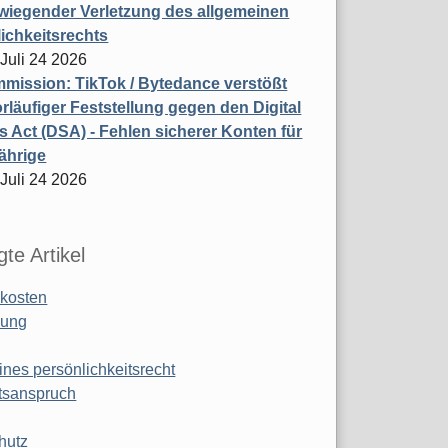
wiegender Verletzung des allgemeinen
ichkeitsrechts
 Juli 24 2026
ission: TikTok / Bytedance verstößt
rläufiger Feststellung gegen den Digital
s Act (DSA) - Fehlen sicherer Konten für
ährige
 Juli 24 2026
te Artikel
kosten
ung
ines persönlichkeitsrecht
tsanspruch
hutz