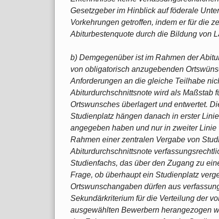
Gesetzgeber im Hinblick auf föderale Unt
Vorkehrungen getroffen, indem er für die z
Abiturbestenquote durch die Bildung von L
b) Demgegenüber ist im Rahmen der Abitur
von obligatorisch anzugebenden Ortswünsc
Anforderungen an die gleiche Teilhabe nich
Abiturdurchschnittsnote wird als Maßstab 
Ortswunsches überlagert und entwertet. Di
Studienplatz hängen danach in erster Lini
angegeben haben und nur in zweiter Linie v
Rahmen einer zentralen Vergabe von Studi
Abiturdurchschnittsnote verfassungsrechtlic
Studienfachs, das über den Zugang zu eine
Frage, ob überhaupt ein Studienplatz verg
Ortswunschangaben dürfen aus verfassungsr
Sekundärkriterium für die Verteilung der 
ausgewählten Bewerbern herangezogen we