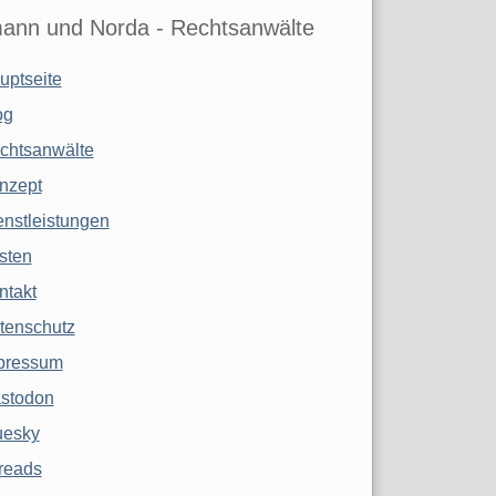
ann und Norda - Rechtsanwälte
uptseite
og
chtsanwälte
nzept
enstleistungen
sten
ntakt
tenschutz
pressum
stodon
uesky
reads