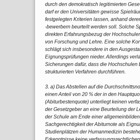
durch den demokratisch legitimierten Gese
darf er den Universitäten gewisse Spielräu
festgelegten Kriterien lassen, anhand der
-bewerbern beurteilt werden soll. Solche S
direkten Erfahrungsbezug der Hochschulen 
von Forschung und Lehre. Eine solche Kon
schlägt sich insbesondere in den Ausgest
Eignungsprüfungen nieder. Allerdings verl
Sicherungen dafür, dass die Hochschulen 
strukturierten Verfahren durchführen.
3. a) Das Abstellen auf die Durchschnitts
einen Anteil von 20 % der in den Hauptqu
(Abiturbestenquote) unterliegt keinen verf
der Gesetzgeber an eine Beurteilung der L
der Schule am Ende einer allgemeinbilde
Sachgerechtigkeit der Abiturnote als Eignu
Studienplätzen der Humanmedizin bestehe
Erkenntnisse keine verfassungsrechtliche