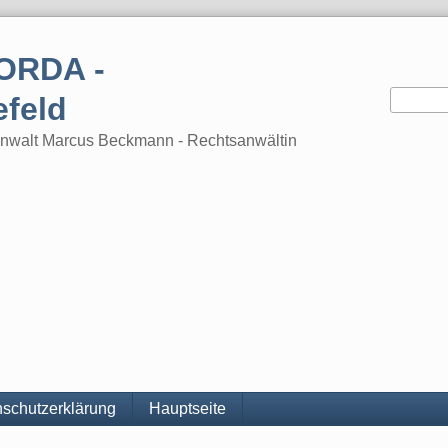
ORDA -
efeld
tsanwalt Marcus Beckmann - Rechtsanwältin
schutzerklärung
Hauptseite