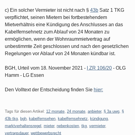
c) Ein solcher Vermieter ist nicht nach §
43b
Satz 1 TKG
verpflichtet, seinen Mietern bei fortbestehendem
Mietverhältnis eine Kündigung des Anschlusses an das
Kabelfernsehnetz zum Ablauf von 24 Monaten zu
ermöglichen, wenn der Wohnraummietvertrag auf
unbestimmte Zeit geschlossen und nach den gesetzlichen
Regelungen vor Ablauf von 24 Monaten kündbar ist.
BGH, Urteil vom 18. November 2021 -
I ZR 106/20
- OLG
Hamm - LG Essen
Den Volltext der Entscheidung finden Sie
hier:
Tags für diesen Artikel:
12 monate
,
24 monate
,
anbieter
,
§ 3a uwg
,
§
43b tkg
,
bgh
,
kabelfernsehen
,
kabelfernsehnetz
,
kündigung
,
marktverhaltensregel
,
mieter
,
nebenkosten
,
tkg
,
vermieter
,
vertragsdauer
,
wettbewerbsrecht