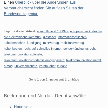
Einen
Überblick über die Änderungen aus
Verbrauchersicht finden Sie auf den Seiten der
Bundesnetzagentur.
Tags für diesen Artikel:
eu-richtlinie 2018/1972
,
europäischer kodex für
die elektronische kommuni
,
glasfaser
,
informationspflichten
,
kabelfernsehen
,
kündigung
,
mietvertrag
,
mobilfunkvertrag
,
nebenkosten
,
recht auf schnelles internet
,
sonderkündigungsrecht
,
telekommunikationsdienste
,
telekommunikationsmodernisierungsgesetz
,
telekommunikationsrecht
,
tkmog
,
universaldienste
,
verbraucher
,
zugang
Pagination
Seite 1 von 1, insgesamt 2 Einträge
Beckmann und Norda - Rechtsanwälte
Hauptseite