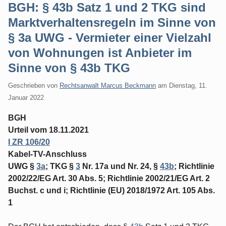
BGH: § 43b Satz 1 und 2 TKG sind
Marktverhaltensregeln im Sinne von
§ 3a UWG - Vermieter einer Vielzahl
von Wohnungen ist Anbieter im
Sinne von § 43b TKG
Geschrieben von
Rechtsanwalt Marcus Beckmann
am
Dienstag, 11.
Januar 2022
BGH
Urteil vom 18.11.2021
I ZR 106/20
Kabel-TV-Anschluss
UWG §
3a
; TKG §
3
Nr. 17a und Nr. 24, §
43b
; Richtlinie
2002/22/EG Art. 30 Abs. 5; Richtlinie 2002/21/EG Art. 2
Buchst. c und i; Richtlinie (EU) 2018/1972 Art. 105 Abs.
1