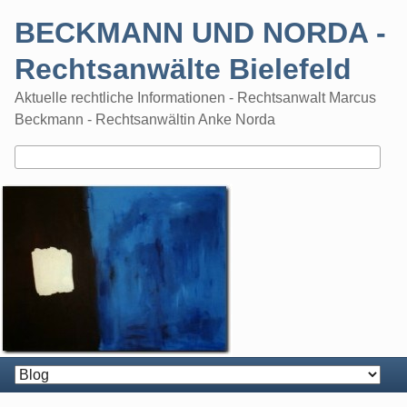
Skip
BECKMANN UND NORDA -
to
content
Rechtsanwälte Bielefeld
Aktuelle rechtliche Informationen - Rechtsanwalt Marcus
Beckmann - Rechtsanwältin Anke Norda